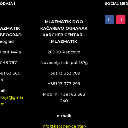
ODAJA 1
SOCIAL MED
MLAZMATIK DOO
KAČAREVO OGRANAK
LAZMATIK
KARCHER CENTAR -
 BEOGRAD
MLAZMATIK
Beograd
26000 Pančevo
 put 144 a
Novoseljanski put 157g
27 48 797
+381 13 333 789
381 63 360
94
+381 13 373 299
ail:
Mobilni: +381 63 363
rbija@gmai
240
com
e-mail:
info@karcher-centar-