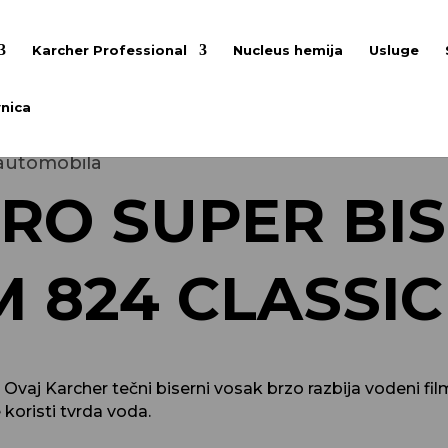
Karcher Professional
Nucleus hemija
Usluge
nica
 automobila
RO SUPER BIS
 824 CLASSIC
i. Ovaj Karcher tečni biserni vosak brzo razbija vodeni 
koristi tvrda voda.