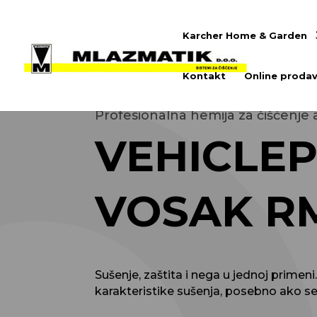
Karcher Home & Garden
Kontakt
Online prodav
Profesionalna hemija za čišćenje
VEHICLEP
VOSAK RM
Sušenje, zaštita i nega u jednoj primen
karakteristike sušenja, posebno ako se 