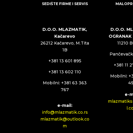
SEDIŠTE FIRME I SERVIS
MALOPR
D.O.O. MLAZMATIK,
D.O.O. M
Kačarevo
OGRANAK
26212 Kačarevo, M.Tita
11210 
1B
Pančevački
+381 13 601 895
+381 11 
+381 13 602 110
Mobilni: +
Mobilni: +381 63 363
4
767
e-m
mlazmatiks
e-mail:
l.
info@mlazmatik.co.rs
mlazmatik@outlook.co
m