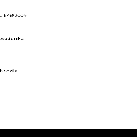
EEC 648/2004
ljovodonika
h vozila