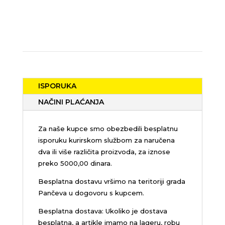
ISPORUKA
NAČINI PLAĆANJA
Za naše kupce smo obezbedili besplatnu
isporuku kurirskom službom za naručena
dva ili više različita proizvoda, za iznose
preko 5000,00 dinara.
Besplatna dostavu vršimo na teritoriji grada
Pančeva u dogovoru s kupcem.
Besplatna dostava: Ukoliko je dostava
besplatna, a artikle imamo na lageru, robu