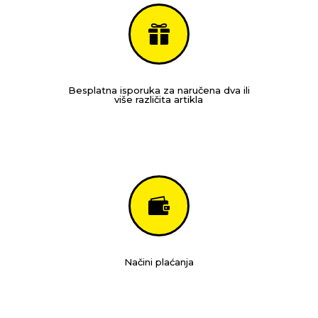

Besplatna isporuka za naručena dva ili
više različita artikla

Načini plaćanja