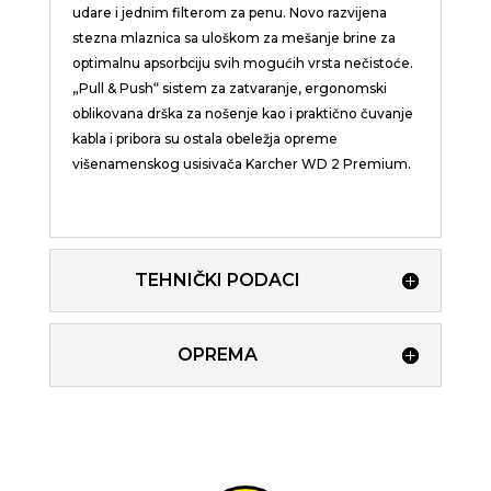
udare i jednim filterom za penu. Novo razvijena
stezna mlaznica sa uloškom za mešanje brine za
optimalnu apsorbciju svih mogućih vrsta nečistoće.
„Pull & Push“ sistem za zatvaranje, ergonomski
oblikovana drška za nošenje kao i praktično čuvanje
kabla i pribora su ostala obeležja opreme
višenamenskog usisivača Karcher WD 2 Premium.
TEHNIČKI PODACI
OPREMA