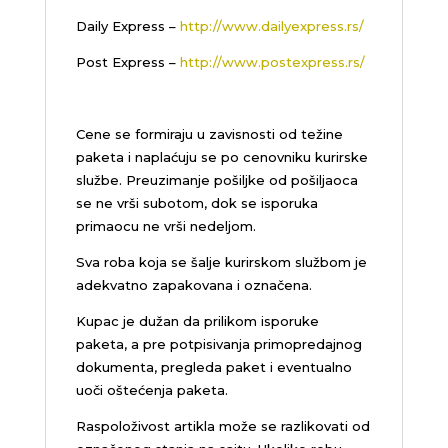
Daily Express –
http://www.dailyexpress.rs/
Post Express –
http://www.postexpress.rs/
Cene se formiraju u zavisnosti od težine
paketa i naplaćuju se po cenovniku kurirske
službe. Preuzimanje pošiljke od pošiljaoca
se ne vrši subotom, dok se isporuka
primaocu ne vrši nedeljom.
Sva roba koja se šalje kurirskom službom je
adekvatno zapakovana i označena.
Kupac je dužan da prilikom isporuke
paketa, a pre potpisivanja primopredajnog
dokumenta, pregleda paket i eventualno
uoči oštećenja paketa.
Raspoloživost artikla može se razlikovati od