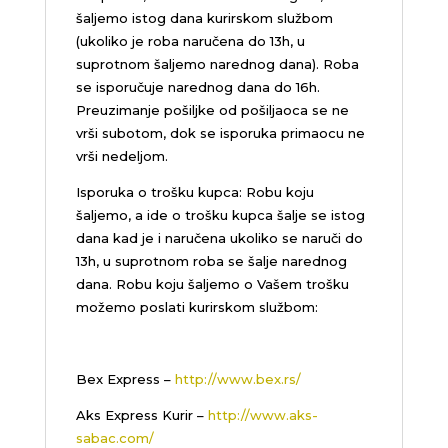
šaljemo istog dana kurirskom službom
(ukoliko je roba naručena do 13h, u
suprotnom šaljemo narednog dana). Roba
se isporučuje narednog dana do 16h.
Preuzimanje pošiljke od pošiljaoca se ne
vrši subotom, dok se isporuka primaocu ne
vrši nedeljom.
Isporuka o trošku kupca: Robu koju
šaljemo, a ide o trošku kupca šalje se istog
dana kad je i naručena ukoliko se naruči do
13h, u suprotnom roba se šalje narednog
dana. Robu koju šaljemo o Vašem trošku
možemo poslati kurirskom službom:
Bex Express –
http://www.bex.rs/
Aks Express Kurir –
http://www.aks-
sabac.com/