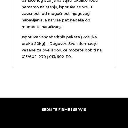
označenog stanja na sajtu. Ukoliko robu
nemamo na stanju, isporuka se vrši u
zavisnosti od mogućnosti njegovog
nabavljanja, a najviše pet nedelja od
momenta naručivanja.
Isporuka vangabaritnih paketa (Pošiljka
preko 50kg) – Dogovor. Sve informacije
vezane za ove isporuke možete dobiti na
013/602-270 ; 013/602-110.
SEDIŠTE FIRME I SERVIS