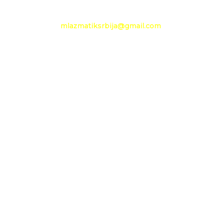
e-mail:
mlazmatiksrbija@gmail.com
Radno vreme
Ponedeljak - Petak :
09h - 13h
Nedelja: neradni dan