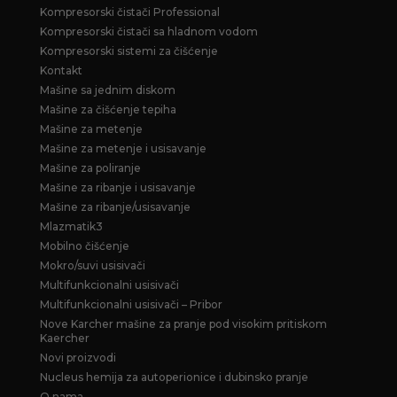
Kompresorski čistači Professional
Kompresorski čistači sa hladnom vodom
Kompresorski sistemi za čišćenje
Kontakt
Mašine sa jednim diskom
Mašine za čišćenje tepiha
Mašine za metenje
Mašine za metenje i usisavanje
Mašine za poliranje
Mašine za ribanje i usisavanje
Mašine za ribanje/usisavanje
Mlazmatik3
Mobilno čišćenje
Mokro/suvi usisivači
Multifunkcionalni usisivači
Multifunkcionalni usisivači – Pribor
Nove Karcher mašine za pranje pod visokim pritiskom
Kaercher
Novi proizvodi
Nucleus hemija za autoperionice i dubinsko pranje
O nama