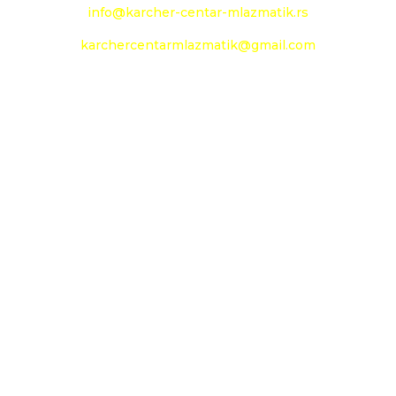
info@karcher-centar-mlazmatik.rs
karchercentarmlazmatik@gmail.com
Radno vreme:
Radni dani: 08:00h - 20:00h
Subota: 09:00h - 14h
Nedelja: neradni dan
Social Media
Prati
Prati