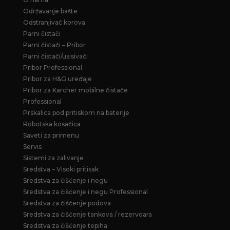
Održavanje bašte
Odstranjivač korova
Parni čistači
Parni čistači – Pribor
Parni čistači/usisivači
Pribor Professional
Pribor za H&G uređaje
Pribor za Karcher mobilne čistače
Professional
Prskalica pod pritiskom na baterije
Robotska kosačica
Saveti za primenu
Servis
Sistemi za zalivanje
Sredstva – Visoki pritisak
Sredstva za čišćenje i negu
Sredstva za čišćenje i negu Professional
Sredstva za čišćenje podova
Sredstva za čišćenje tankova / rezervoara
Sredstva za čišćenje tepiha