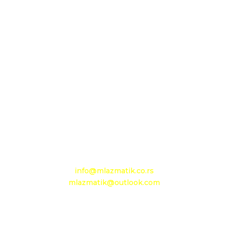
Sedište firme i servis
D.O.O. MLAZMATIK, Kačarevo
26212 Kačarevo, M.Tita 1B
+381 13 601 895
+381 13 602 110
Mobilni: +381 63 363 767
e-mail:
info@mlazmatik.co.rs
mlazmatik@outlook.com
Radno vreme:
Radni dani: 08:30h - 16:30h