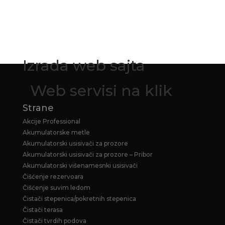
Izrada web sajta
Web servisi na klik
Strane
Akcije Professional
Akumulatorske metle
Akumulatorski usisivači za prozore
Akumulatorski usisivači za prozore – Pribor
Akumulatorski višenamesnki usisivači
Čišćenje rezervoara
Čišćenje suvim ledom
Čistači stepenica/pokretnih stepenica
Čistači terasa
Čistači tvrdih podova