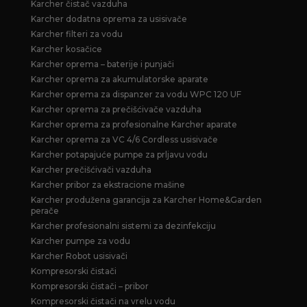
Karcher čistač vazduha
Karcher dodatna oprema za usisivače
Karcher filteri za vodu
Karcher kosačice
Karcher oprema – baterije i punjači
Karcher oprema za akumulatorske aparate
Karcher oprema za dispanzer za vodu WPC 120 UF
Karcher oprema za prečišćivače vazduha
Karcher oprema za profesionalne Karcher aparate
Karcher oprema za VC 4/6 Cordless usisivače
Karcher potapajuće pumpe za prljavu vodu
Karcher prečišćivači vazduha
Karcher pribor za ekstracione mašine
Karcher produžena garancija za Karcher Home&Garden
perače
Karcher profesionalni sistemi za dezinfekciju
Karcher pumpe za vodu
Karcher Robot usisivači
Kompresorski čistači
Kompresorski čistači – pribor
Kompresorski čistači na vrelu vodu