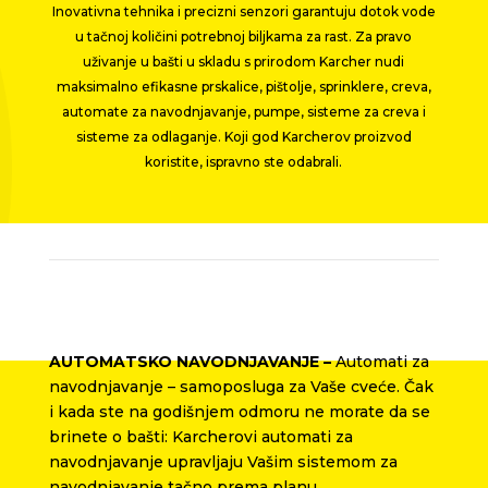
Inovativna tehnika i precizni senzori garantuju dotok vode
u tačnoj količini potrebnoj biljkama za rast. Za pravo
uživanje u bašti u skladu s prirodom Karcher nudi
maksimalno efikasne prskalice, pištolje, sprinklere, creva,
automate za navodnjavanje, pumpe, sisteme za creva i
sisteme za odlaganje. Koji god Karcherov proizvod
koristite, ispravno ste odabrali.
AUTOMATSKO NAVODNJAVANJE –
Automati za
navodnjavanje – samoposluga za Vaše cveće. Čak
i kada ste na godišnjem odmoru ne morate da se
brinete o bašti: Karcherovi automati za
navodnjavanje upravljaju Vašim sistemom za
navodnjavanje tačno prema planu.