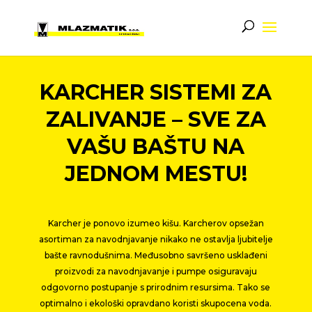
KARCHER SISTEMI ZA
ZALIVANJE – SVE ZA
VAŠU BAŠTU NA
JEDNOM MESTU!
Karcher je ponovo izumeo kišu. Karcherov opsežan
asortiman za navodnjavanje nikako ne ostavlja ljubitelje
bašte ravnodušnima. Međusobno savršeno usklađeni
proizvodi za navodnjavanje i pumpe osiguravaju
odgovorno postupanje s prirodnim resursima. Tako se
optimalno i ekološki opravdano koristi skupocena voda.