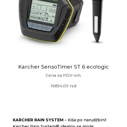
Karcher SensoTimer ST 6 eco!ogic
Cena sa PDV-om:
16854,00 rsd
KARCHER RAIN SYSTEM
– Kiša po narudžbini!
Karc
her Rain System
® idealno se može