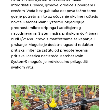
integrisati u živice, grmove, gredice s povrćem i
cvećem. Voda bez gubitaka dospeva tačno tamo
gde je potrebna, i to uz očuvanje okoline i uštedu
novca. Ka
rcher Rain System
® objedinjuje
prednosti mikro-dripinga i uobičajenog
navodnjavanja. Sistem radi s pritiskom do 4 bara i
nudi 1/2″ PVC crevo s manžetnama za kapanje i
prskanje. Moguće je dodatno ugraditi reduktor
pritiska i filter za zaštitu od preopterećenja
pritiska i čestica nečistoće.
Karcher Rain
System
® moguće je individualno prilagoditi
svakom vrtu.