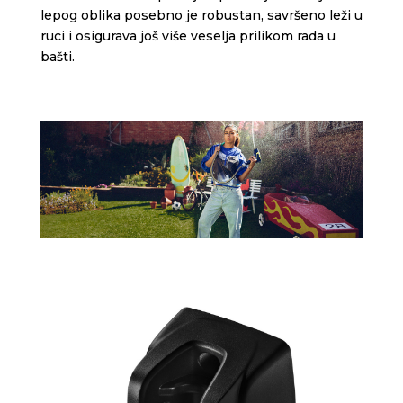
lepog oblika posebno je robustan, savršeno leži u
ruci i osigurava još više veselja prilikom rada u
bašti.