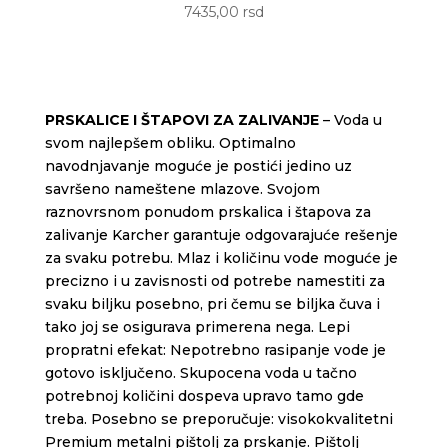
7435,00 rsd
PRSKALICE I ŠTAPOVI ZA ZALIVANJE
– Voda u
svom najlepšem obliku. Optimalno
navodnjavanje moguće je postići jedino uz
savršeno nameštene mlazove. Svojom
raznovrsnom ponudom prskalica i štapova za
zalivanje Karcher garantuje odgovarajuće rešenje
za svaku potrebu. Mlaz i količinu vode moguće je
precizno i u zavisnosti od potrebe namestiti za
svaku biljku posebno, pri čemu se biljka čuva i
tako joj se osigurava primerena nega. Lepi
propratni efekat: Nepotrebno rasipanje vode je
gotovo isključeno. Skupocena voda u tačno
potrebnoj količini dospeva upravo tamo gde
treba. Posebno se preporučuje: visokokvalitetni
Premium metalni pištolj za prskanje. Pištolj