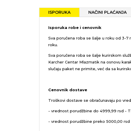
ISPORUKA
NAČINI PLAĆANJA
Isporuka robe i cenovnik
Sva poručena roba se šalje u roku od 3-7
roku.
Sva poručena roba se šalje kurirskom služ
Karcher Centar Mlazmatik na osnovu karakt
slučaju paket ne primite, već da sa kurirs
Cenovnik dostave
Troškovi dostave se obračunavaju po vred
- vrednost porudžbine do 4999,99 rsd - T
- vrednost porudžbine preko 5000,00 rsd 