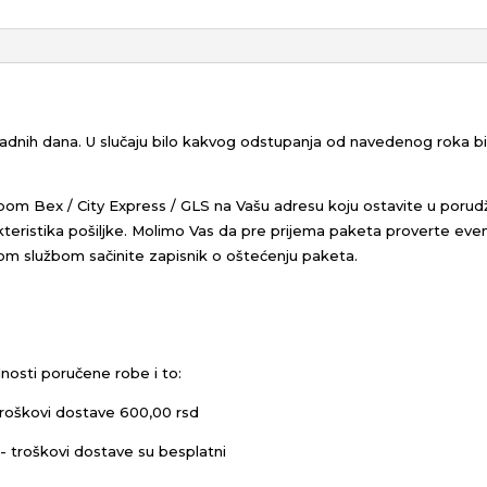
 radnih dana. U slučaju bilo kakvog odstupanja od navedenog roka 
bom Bex / City Express / GLS na Vašu adresu koju ostavite u porud
eristika pošiljke.
Molimo Vas da pre prijema paketa proverte even
kom službom sačinite zapisnik o oštećenju paketa.
nosti poručene robe i to:
roškovi dostave 600,00 rsd
- troškovi dostave su besplatni