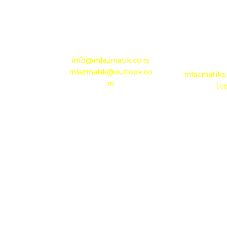
Mobilni: +381 63 363
4
767
e-mail:
info@mlazmatik.co.rs
e-m
mlazmatik@outlook.co
mlazmatiks
m
l.
Radno vreme:
Radni dani: 08:30h -
Radno
16:30h
Subota: 08h - 15h
Ponedeljak
Nedelja: neradni dan
09h 
Nedelja: n