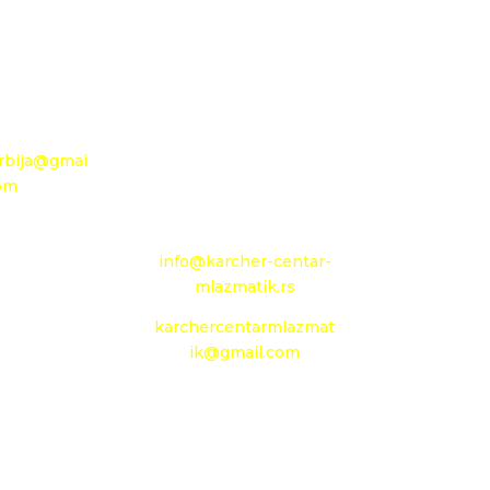
Novoseljanski put 157g
94
+381 13 333 789
+381 13 373 299
ail:
Mobilni: +381 63 363
rbija@gmai
240
com
e-mail:
info@karcher-centar-
mlazmatik.rs
 vreme
karchercentarmlazmat
 - Petak :
ik@gmail.com
- 13h
eradni dan
Radno vreme:
Radni dani: 08:00h -