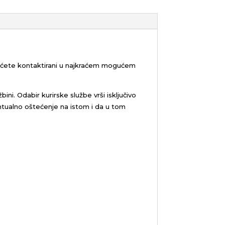
bićete kontaktirani u najkraćem mogućem
žbini.
Odabir kurirske službe vrši isključivo
tualno oštećenje na istom i da u tom