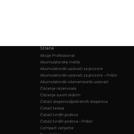
Strane
Akcije Professional
Akumulatorske metle
Akumulatorski usisivači za prozore
Akumulatorski usisivači za prozore – Pribor
Akumulatorski višenamesnki usisivači
Čišćenje rezervoara
Čišćenje suvim ledom
Čistači stepenica/pokretnih stepenica
Čistači terasa
Čistači tvrdih podova
Čistači tvrdih podova – Pribor
Compact varijante