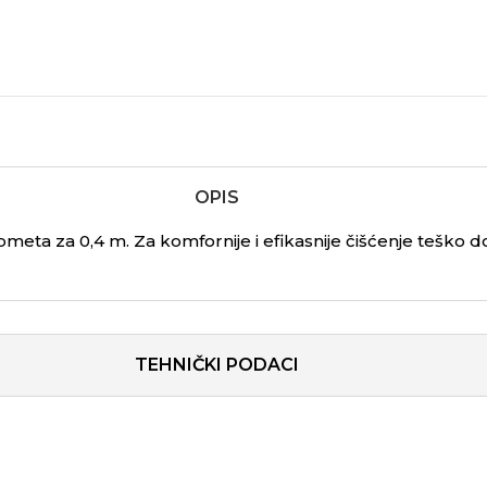
OPIS
eta za 0,4 m. Za komfornije i efikasnije čišćenje teško 
TEHNIČKI PODACI