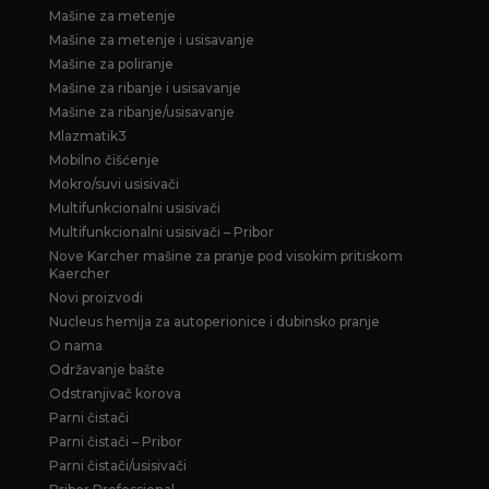
Mašine za metenje
Mašine za metenje i usisavanje
Mašine za poliranje
Mašine za ribanje i usisavanje
Mašine za ribanje/usisavanje
Mlazmatik3
Mobilno čišćenje
Mokro/suvi usisivači
Multifunkcionalni usisivači
Multifunkcionalni usisivači – Pribor
Nove Karcher mašine za pranje pod visokim pritiskom
Kaercher
Novi proizvodi
Nucleus hemija za autoperionice i dubinsko pranje
O nama
Održavanje bašte
Odstranjivač korova
Parni čistači
Parni čistači – Pribor
Parni čistači/usisivači