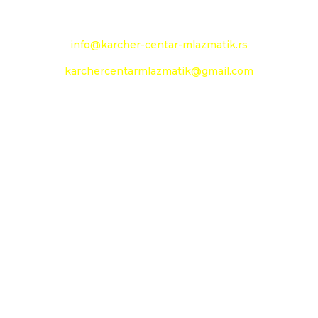
e-mail:
info@karcher-centar-mlazmatik.rs
karchercentarmlazmatik@gmail.com
Radno vreme:
Radni dani: 08:00h - 20:00h
Subota: 09:00h - 14h
Nedelja: neradni dan
Social Media
Prati
Prati