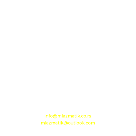
Sedište firme i servis
D.O.O. MLAZMATIK, Kačarevo
26212 Kačarevo, M.Tita 1B
+381 13 601 895
+381 13 602 110
Mobilni: +381 63 363 767
e-mail:
info@mlazmatik.co.rs
mlazmatik@outlook.com