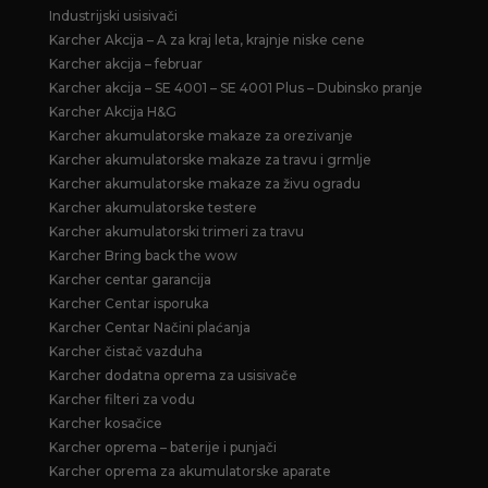
Industrijski usisivači
Karcher Akcija – A za kraj leta, krajnje niske cene
Karcher akcija – februar
Karcher akcija – SE 4001 – SE 4001 Plus – Dubinsko pranje
Karcher Akcija H&G
Karcher akumulatorske makaze za orezivanje
Karcher akumulatorske makaze za travu i grmlje
Karcher akumulatorske makaze za živu ogradu
Karcher akumulatorske testere
Karcher akumulatorski trimeri za travu
Karcher Bring back the wow
Karcher centar garancija
Karcher Centar isporuka
Karcher Centar Načini plaćanja
Karcher čistač vazduha
Karcher dodatna oprema za usisivače
Karcher filteri za vodu
Karcher kosačice
Karcher oprema – baterije i punjači
Karcher oprema za akumulatorske aparate