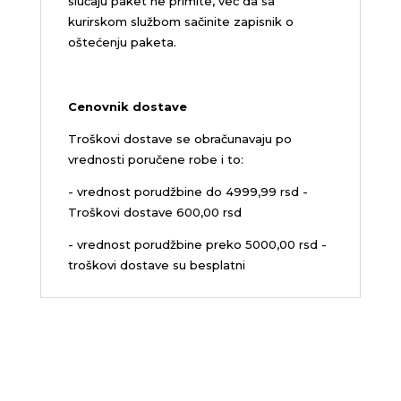
slučaju paket ne primite, već da sa
kurirskom službom sačinite zapisnik o
oštećenju paketa.
Cenovnik dostave
Troškovi dostave se obračunavaju po
vrednosti poručene robe i to:
- vrednost porudžbine do 4999,99 rsd -
Troškovi dostave 600,00 rsd
- vrednost porudžbine preko 5000,00 rsd -
troškovi dostave su besplatni