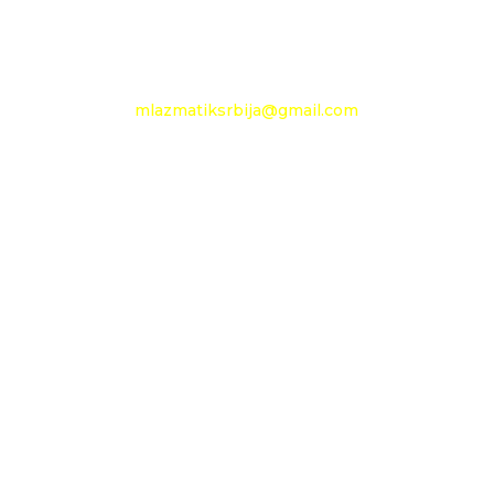
e-mail:
mlazmatiksrbija@gmail.com
Radno vreme
Ponedeljak - Petak :
09h - 13h
Nedelja: neradni dan