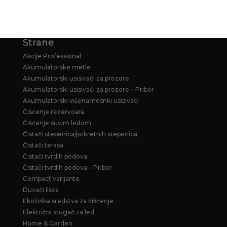
Strane
Akcije Professional
Akumulatorske metle
Akumulatorski usisivači za prozore
Akumulatorski usisivači za prozore – Pribor
Akumulatorski višenamesnki usisivači
Čišćenje rezervoara
Čišćenje suvim ledom
Čistači stepenica/pokretnih stepenica
Čistači terasa
Čistači tvrdih podova
Čistači tvrdih podova – Pribor
Compact varijante
Duvači lišća
Ekološka sredstva za čišćenje
Električni stugač za led
Home & Garden