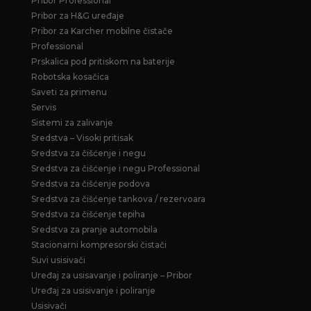
Pribor Professional
Pribor za H&G uređaje
Pribor za Karcher mobilne čistače
Professional
Prskalica pod pritiskom na baterije
Robotska kosačica
Saveti za primenu
Servis
Sistemi za zalivanje
Sredstva – Visoki pritisak
Sredstva za čišćenje i negu
Sredstva za čišćenje i negu Professional
Sredstva za čišćenje podova
Sredstva za čišćenje tankova / rezervoara
Sredstva za čišćenje tepiha
Sredstva za pranje automobila
Stacionarni kompresorski čistači
Suvi usisivači
Uređaj za usisavanje i poliranje – Pribor
Uređaj za usisivanje i poliranje
Usisivači