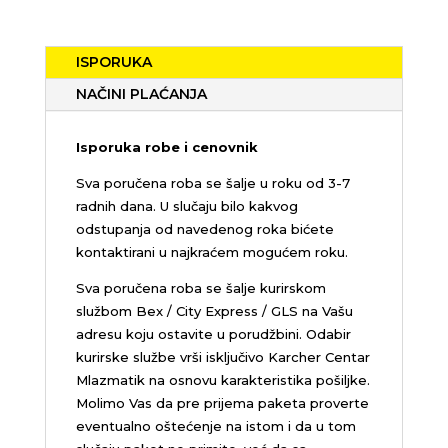
ISPORUKA
NAČINI PLAĆANJA
Isporuka robe i cenovnik
Sva poručena roba se šalje u roku od 3-7
radnih dana. U slučaju bilo kakvog
odstupanja od navedenog roka bićete
kontaktirani u najkraćem mogućem roku.
Sva poručena roba se šalje kurirskom
službom Bex / City Express / GLS na Vašu
adresu koju ostavite u porudžbini.
Odabir
kurirske službe vrši isključivo Karcher Centar
Mlazmatik na osnovu karakteristika pošiljke.
Molimo Vas da pre prijema paketa proverte
eventualno oštećenje na istom i da u tom