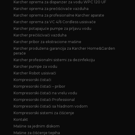
Karcher oprema za dispanzer za vodu WPC 120 UF
Karcher oprema za prečišćivače vazduha
Karcher oprema za profesionalne Karcher aparate
Karcher oprema za VC 4/6 Cordless usisivače
Karcher potapajuće pumpe za prljavu vodu
Karcher prečišćivači vazduha
Karcher pribor za ekstracione mašine
Karcher produžena garancija za Karcher Home&Garden
perače
Karcher profesionalni sistemi za dezinfekciju
Karcher pumpe za vodu
Karcher Robot usisivači
Kompresorski čistači
Kompresorski čistači – pribor
Kompresorski čistači na vrelu vodu
Kompresorski čistači Professional
Kompresorski čistači sa hladnom vodom
Kompresorski sistemi za čišćenje
Kontakt
Mašine sa jednim diskom
Mašine za čišćenje tepiha