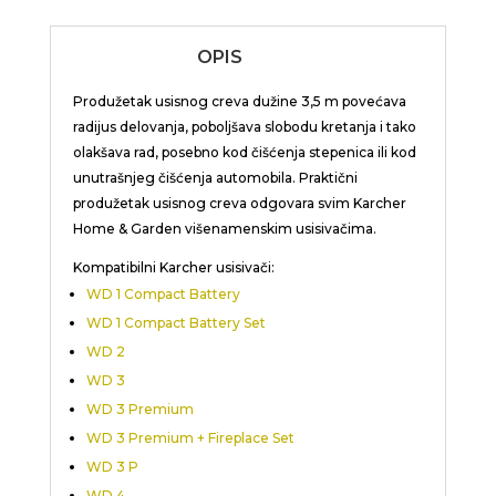
OPIS
Produžetak usisnog creva dužine 3,5 m povećava
radijus delovanja, poboljšava slobodu kretanja i tako
olakšava rad, posebno kod čišćenja stepenica ili kod
unutrašnjeg čišćenja automobila. Praktični
produžetak usisnog creva odgovara svim Karcher
Home & Garden višenamenskim usisivačima.
Kompatibilni Karcher usisivači:
WD 1 Compact Battery
WD 1 Compact Battery Set
WD 2
WD 3
WD 3 Premium
WD 3 Premium + Fireplace Set
WD 3 P
WD 4