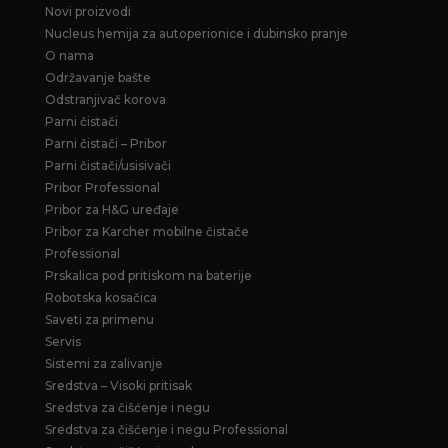
Novi proizvodi
Nucleus hemija za autoperionice i dubinsko pranje
O nama
Održavanje bašte
Odstranjivač korova
Parni čistači
Parni čistači – Pribor
Parni čistači/usisivači
Pribor Professional
Pribor za H&G uređaje
Pribor za Karcher mobilne čistače
Professional
Prskalica pod pritiskom na baterije
Robotska kosačica
Saveti za primenu
Servis
Sistemi za zalivanje
Sredstva – Visoki pritisak
Sredstva za čišćenje i negu
Sredstva za čišćenje i negu Professional