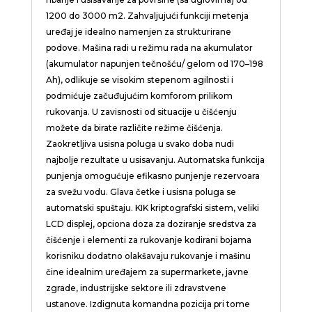
1200 do 3000 m2. Zahvaljujući funkciji metenja
uređaj je idealno namenjen za strukturirane
podove. Mašina radi u režimu rada na akumulator
(akumulator napunjen tečnošću/ gelom od 170–198
Ah), odlikuje se visokim stepenom agilnosti i
podmićuje začuđujućim komforom prilikom
rukovanja. U zavisnosti od situacije u čišćenju
možete da birate različite režime čišćenja.
Zaokretljiva usisna poluga u svako doba nudi
najbolje rezultate u usisavanju. Automatska funkcija
punjenja omogućuje efikasno punjenje rezervoara
za svežu vodu. Glava četke i usisna poluga se
automatski spuštaju. KIK kriptografski sistem, veliki
LCD displej, opciona doza za doziranje sredstva za
čišćenje i elementi za rukovanje kodirani bojama
korisniku dodatno olakšavaju rukovanje i mašinu
čine idealnim uređajem za supermarkete, javne
zgrade, industrijske sektore ili zdravstvene
ustanove. Izdignuta komandna pozicija pri tome