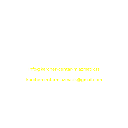
26000 Pančevo
Novoseljanski put 157g
+381 13 333 789
+381 13 373 299
Mobilni: +381 63 363 240
e-mail:
info@karcher-centar-mlazmatik.rs
karchercentarmlazmatik@gmail.com
Radno vreme:
Radni dani: 08:00h - 20:00h
Subota: 09:00h - 14h
Nedelja: neradni dan