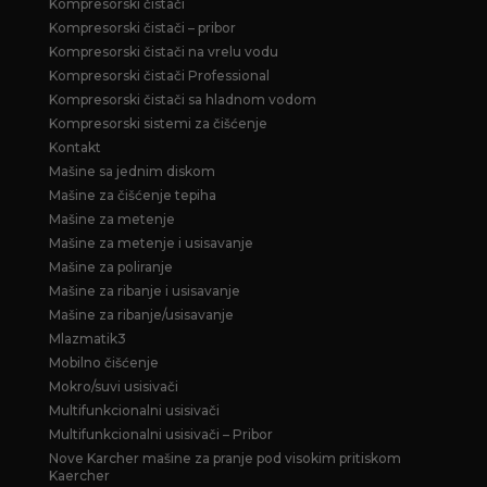
Kompresorski čistači
Kompresorski čistači – pribor
Kompresorski čistači na vrelu vodu
Kompresorski čistači Professional
Kompresorski čistači sa hladnom vodom
Kompresorski sistemi za čišćenje
Kontakt
Mašine sa jednim diskom
Mašine za čišćenje tepiha
Mašine za metenje
Mašine za metenje i usisavanje
Mašine za poliranje
Mašine za ribanje i usisavanje
Mašine za ribanje/usisavanje
Mlazmatik3
Mobilno čišćenje
Mokro/suvi usisivači
Multifunkcionalni usisivači
Multifunkcionalni usisivači – Pribor
Nove Karcher mašine za pranje pod visokim pritiskom
Kaercher