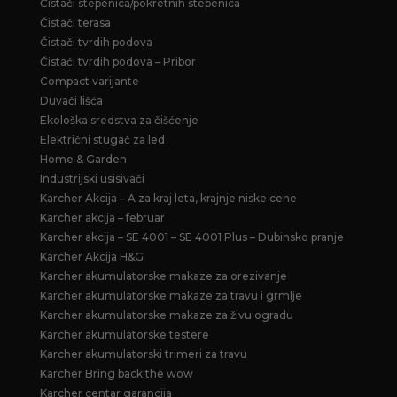
Čistači stepenica/pokretnih stepenica
Čistači terasa
Čistači tvrdih podova
Čistači tvrdih podova – Pribor
Compact varijante
Duvači lišća
Ekološka sredstva za čišćenje
Električni stugač za led
Home & Garden
Industrijski usisivači
Karcher Akcija – A za kraj leta, krajnje niske cene
Karcher akcija – februar
Karcher akcija – SE 4001 – SE 4001 Plus – Dubinsko pranje
Karcher Akcija H&G
Karcher akumulatorske makaze za orezivanje
Karcher akumulatorske makaze za travu i grmlje
Karcher akumulatorske makaze za živu ogradu
Karcher akumulatorske testere
Karcher akumulatorski trimeri za travu
Karcher Bring back the wow
Karcher centar garancija