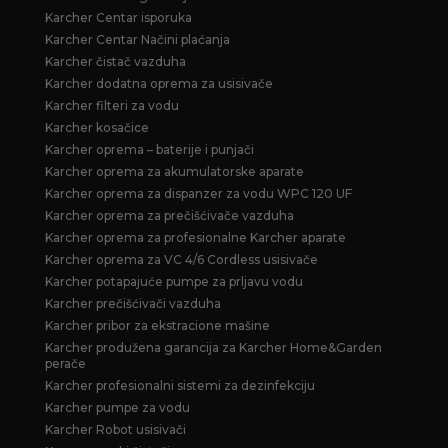
Karcher Centar isporuka
Karcher Centar Načini plaćanja
Karcher čistač vazduha
Karcher dodatna oprema za usisivače
Karcher filteri za vodu
Karcher kosačice
Karcher oprema – baterije i punjači
Karcher oprema za akumulatorske aparate
Karcher oprema za dispanzer za vodu WPC 120 UF
Karcher oprema za prečišćivače vazduha
Karcher oprema za profesionalne Karcher aparate
Karcher oprema za VC 4/6 Cordless usisivače
Karcher potapajuće pumpe za prljavu vodu
Karcher prečišćivači vazduha
Karcher pribor za ekstracione mašine
Karcher produžena garancija za Karcher Home&Garden
perače
Karcher profesionalni sistemi za dezinfekciju
Karcher pumpe za vodu
Karcher Robot usisivači