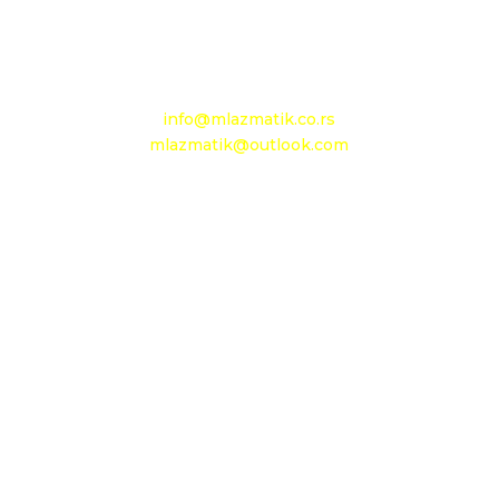
Mobilni: +381 63 363 767
e-mail:
info@mlazmatik.co.rs
mlazmatik@outlook.com
Radno vreme:
Radni dani: 08:30h - 16:30h
Subota: 08h - 15h
Nedelja: neradni dan
Maloprodaja 1
D.O.O. MLAZMATIK