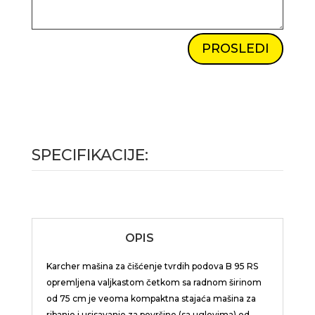
PROSLEDI
SPECIFIKACIJE:
OPIS
Karcher mašina za čišćenje tvrdih podova B 95 RS
opremljena valjkastom četkom sa radnom širinom
od 75 cm je veoma kompaktna stajaća mašina za
ribanje i usisavanje za površine (sa uglovima) od