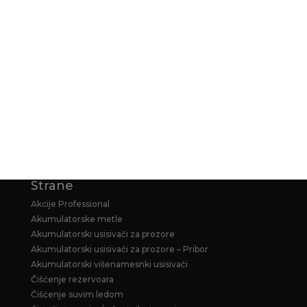
NAČIN PLAĆANJA
KARCHER GARANCIJA
KARCHER PRODUŽENA GARANCIJA ZA
HOME&GARDEN PERAČE
Strane
Akcije Professional
Akumulatorske metle
Akumulatorski usisivači za prozore
Akumulatorski usisivači za prozore – Pribor
Akumulatorski višenamesnki usisivači
Čišćenje rezervoara
Čišćenje suvim ledom