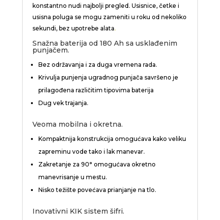
konstantno nudi najbolji pregled. Usisnice, četke i
usisna poluga se mogu zameniti u roku od nekoliko
sekundi, bez upotrebe alata
.
Snažna baterija od 180 Ah sa usklađenim
punjačem.
Bez održavanja i za duga vremena rada.
Krivulja punjenja ugradnog punjača savršeno je
prilagođena različitim tipovima baterija
Dug vek trajanja.
Veoma mobilna i okretna.
Kompaktnija konstrukcija omogućava kako veliku
zapreminu vode tako i lak manevar.
Zakretanje za 90° omogućava okretno
manevrisanje u mestu.
Nisko težište povećava prianjanje na tlo.
Inovativni KIK sistem šifri.