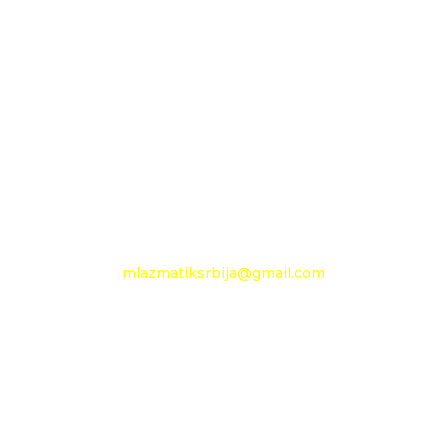
OGRANAK BEOGRAD
11210 Beograd
Pančevački put 144 a
+381 11 27 48 797
Mobilni: +381 63 360 494
e-mail:
mlazmatiksrbija@gmail.com
Radno vreme
Ponedeljak - Petak :
09h - 13h