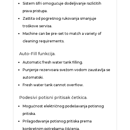
Sistem šifri omogućuje dodeljivanje različitih
prava pristupa.
Zaštita od pogrešnog rukovanja smanjuje
troškove servisa.
Machine can be pre-set to match a variety of
cleaning requirements.
Auto-Fill funkcija.
Automatic fresh water tank filling.
Punjenje rezervoara svežom vodom zaustavlja se
automatski.
Fresh water tank cannot overflow.
Podesivi potisni pritisak četkica.
Mogućnost električnog podešavanja potisnog
pritiska.
Prilagođavanje potisnog pritiska prema
konkretnim potrebama čišćenja.