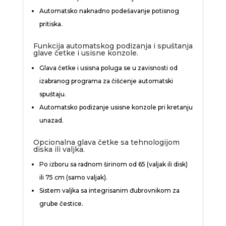
Automatsko naknadno podešavanje potisnog
pritiska.
Funkcija automatskog podizanja i spuštanja
glave četke i usisne konzole.
Glava četke i usisna poluga se u zavisnosti od
izabranog programa za čišćenje automatski
spuštaju.
Automatsko podizanje usisne konzole pri kretanju
unazad.
Opcionalna glava četke sa tehnologijom
diska ili valjka.
Po izboru sa radnom širinom od 65 (valjak ili disk)
ili 75 cm (samo valjak).
Sistem valjka sa integrisanim đubrovnikom za
grube čestice.