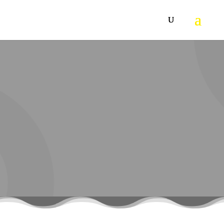
KARCHER B 95 RS + R
75
Karcher mašina za ribanje i usisvanje tvrdih podova B 95 RS
nudi valjkastu glavu četke sa radnom širinom od 75 cm.
Stajaća mašina za ribanje i usisavanje osvaja zahvaljujući
okretnosti i nudi najbolji pregled u svakoj situaciji u
čišćenju