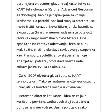
opremljena okretnom glavom valjkaste četke sa
KART tehnologijom (Karcher Advanced Response
Technology) i kao da je napravljena za vožnje u
krivinama. Po potrebi- npr. kod manjka prostora – se
može čistiti i unazad. Nova litijum jonska baterija sa
ekstra dugačkim vremenom rada ima tri puta duži
radni vek nego normalne olovne baterije. Ona
apsolutno ne zahteva održavanje i brzo se puni.
Mala težina mašine olakšava savladavanje stepenika
kao i transport.
eco!efficiency
stepen smanjuje
energetsku potrebu, produžava vreme rada i
snižava jačinu zvuka za oko 40%.
– Za +/– 200° okretna glava četke sa KART
tehnologijom. Tako se mašinom može jednostavno
upravljati. Za komforne vožnje u krivinama
Ekstremno okretan i efikasan – idealan za jako
korišćene površine. Četka uvek stoji poprečno u
odnosu na smer vožnje. Usisna poluga u svakoj