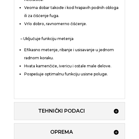
Veoma dobar takođe i kod hrapavih podnih obloga
ili za čišćenje fuga.
Vrlo dobro, ravnomerno čišćenje.
– Uključuje funkciju metenja
Efikasno metenje, ribanje i usisavanje u jednom
radnom koraku.
Hvata kamenčiće, ivericu i ostale male delove.
Pospešuje optimalnu funkciju usisne poluge.
TEHNIČKI PODACI
OPREMA