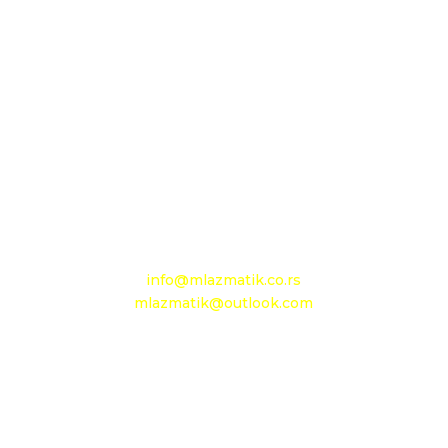
D.O.O. MLAZMATIK, Kačarevo
26212 Kačarevo, M.Tita 1B
+381 13 601 895
+381 13 602 110
Mobilni: +381 63 363 767
e-mail:
info@mlazmatik.co.rs
mlazmatik@outlook.com
Radno vreme:
Radni dani: 08:30h - 16:30h
Subota: 08h - 15h