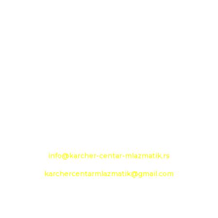
MLAZMATIK DOO KAČAREVO OGRANAK
KARCHER CENTAR - MLAZMATIK
26000 Pančevo
Novoseljanski put 157g
+381 13 333 789
+381 13 373 299
Mobilni: +381 63 363 240
e-mail:
info@karcher-centar-mlazmatik.rs
karchercentarmlazmatik@gmail.com
Radno vreme: