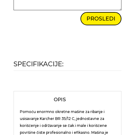
PROSLEDI
SPECIFIKACIJE:
OPIS
Pomoću enormno okretne mašine za ribanje i
usisavanje Karcher BR 35/12 C, jednostavne za
korišćenje i održavanje se čak i male i korišćene
površine čiste profesionalno i efikasno. Mašina je