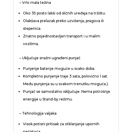
– Vrlo mala težina
Oko 35 posto lakši od sličnih uređaja na tržištu.
Olakšava prelazak preko uzvišenja, pragova ili
stepenica.
Znatno pojednostavljen transport i u malim
vozilima.
– Uključuje snažni ugrađeni punjač
Punjenje baterije moguće u svako doba.
Kompletno punjenje traje 3 sata, polovično 1 sat.
Među punjenja su u svakom trenutku moguća.).
Punjač se samostalno isključuje. Nema potrošnje
energije u Stand-by režimu.
– Tehnologija valjaka
Visok potisni pritisak za otklanjanje upornih
nečistoća.