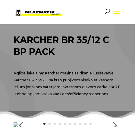
KARCHER BR 35/12 C
BP PACK
Agilna, laka, tiha: Karcher mašina za ribanje i usisavanje
Karcher BR 35/12 C sa brzo punjivom visoko efikasnom
litijum jonskom baterijom, okretnom glavom četke, KART
i tehnologijom valjka kao i
eco!efficiency
stepenom.