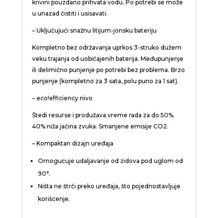
krivini pouzdano prihvata vodu. Po potrebi se može
u unazad čistiti i usisavati.
– Uključujući snažnu litijum-jonsku bateriju
Kompletno bez održavanja uprkos 3-struko dužem
veku trajanja od uobičajenih baterija. Međupunjenje
ili delimično punjenje po potrebi bez problema. Brzo
punjenje (kompletno za 3 sata, polu puno za 1 sat).
– eco!efficiency
nivo
Štedi resurse i produžava vreme rada za do 50%.
40% niža jačina zvuka. Smanjene emisije CO2.
– Kompaktan dizajn uređaja
Omogućuje udaljavanje od zidova pod uglom od
90°.
Ništa ne štrči preko uređaja, što pojednostavljuje
korišćenje.