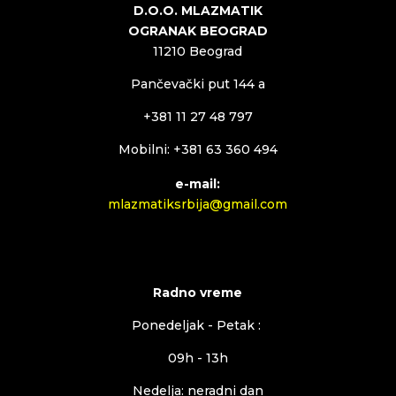
D.O.O. MLAZMATIK
OGRANAK BEOGRAD
11210 Beograd
Pančevački put 144 a
+381 11 27 48 797
Mobilni: +381 63 360 494
e-mail:
mlazmatiksrbija@gmail.com
Radno vreme
Ponedeljak - Petak :
09h - 13h
Nedelja: neradni dan