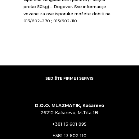
preko 50kg) – Dogovor. Sve informacije
vezane za ove isporuke možete dobiti na
013/602-270 ; 013/602-110.
SEDIŠTE FIRME I SERVIS
D.O.O. MLAZMATIK, Kačarevo
26212 Kačarevo, M.Tita 1B
+381 13 601 895
+381 13 602 110