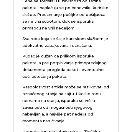
Cene se formiraju u zavisnosti od težine
paketa i naplaćuju se po cenovniku kurirske
službe. Preuzimanje pošiljke od pošiljaoca
se ne vrši subotom, dok se isporuka
primaocu ne vrši nedeljom.
Sva roba koja se šalje kurirskom službom je
adekvatno zapakovana i označena.
Kupac je dužan da prilikom isporuke
paketa, a pre potpisivanja primopredajnog
dokumenta, pregleda paket i eventualno
uoči oštećenja paketa.
Raspoloživost artikla može se razlikovati od
označenog stanja na sajtu. Ukoliko robu
nemamo na stanju, isporuka se vrši u
zavisnosti od mogućnosti njegovog
nabavljanja, a najviše pet nedelja od
momenta naručivanja.
Isporuka vangabaritnih paketa (Pošiljka