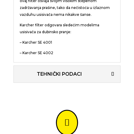
ovaj filter osvaja svojim visokim stepenom
zadržavanja prašine, tako da nečistoća u izlaznom
vazduhu usisivača nema nikakve šanse.
Karcher filter odgovara sledećim modelima
usisivača za dubinsko pranje:
– Karcher SE 4001
– Karcher SE 4002
TEHNIČKI PODACI
