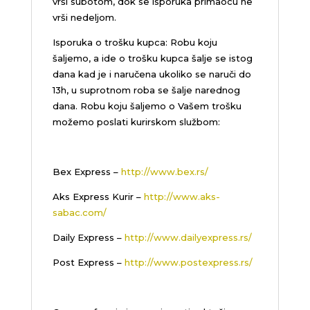
vrši subotom, dok se isporuka primaocu ne
vrši nedeljom.
Isporuka o trošku kupca: Robu koju
šaljemo, a ide o trošku kupca šalje se istog
dana kad je i naručena ukoliko se naruči do
13h, u suprotnom roba se šalje narednog
dana. Robu koju šaljemo o Vašem trošku
možemo poslati kurirskom službom:
Bex Express –
http://www.bex.rs/
Aks Express Kurir –
http://www.aks-
sabac.com/
Daily Express –
http://www.dailyexpress.rs/
Post Express –
http://www.postexpress.rs/