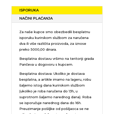
ISPORUKA
NAČINI PLAĆANJA
Za naše kupce smo obezbedili besplatnu
isporuku kurirskom službom za naručena
dva ili više različita proizvoda, za iznose
preko 5000,00 dinara.
Besplatna dostavu vršimo na teritoriji grada
Pančeva u dogovoru s kupcem.
Besplatna dostava: Ukoliko je dostava
besplatna, a artikle imamo na lageru, robu
šaljemo istog dana kurirskom službom
(ukoliko je roba naručena do 13h, u
suprotnom šaljemo narednog dana). Roba
se isporučuje narednog dana do 16h.
Preuzimanje pošiljke od pošiljaoca se ne