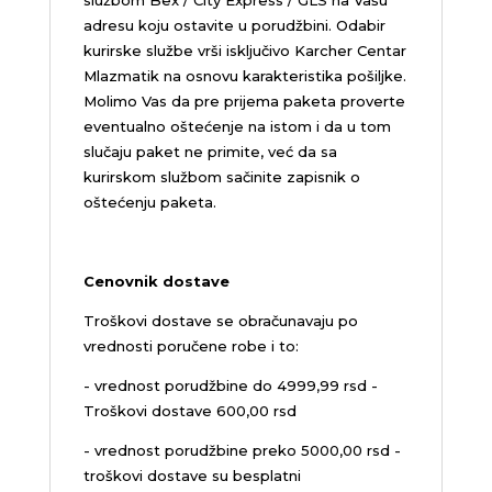
adresu koju ostavite u porudžbini.
Odabir
kurirske službe vrši isključivo Karcher Centar
Mlazmatik na osnovu karakteristika pošiljke.
Molimo Vas da pre prijema paketa proverte
eventualno oštećenje na istom i da u tom
slučaju paket ne primite, već da sa
kurirskom službom sačinite zapisnik o
oštećenju paketa.
Cenovnik dostave
Troškovi dostave se obračunavaju po
vrednosti poručene robe i to:
- vrednost porudžbine do 4999,99 rsd -
Troškovi dostave 600,00 rsd
- vrednost porudžbine preko 5000,00 rsd -
troškovi dostave su besplatni