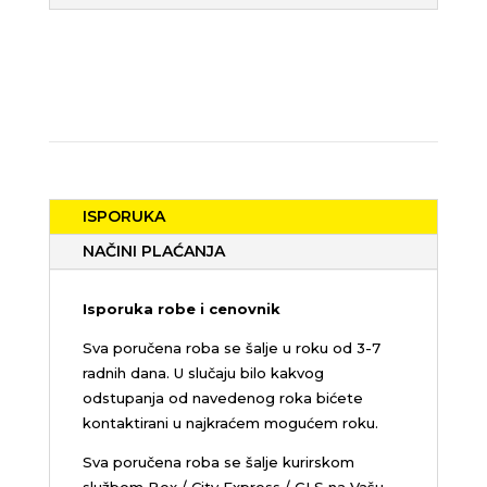
ISPORUKA
NAČINI PLAĆANJA
Isporuka robe i cenovnik
Sva poručena roba se šalje u roku od 3-7
radnih dana. U slučaju bilo kakvog
odstupanja od navedenog roka bićete
kontaktirani u najkraćem mogućem roku.
Sva poručena roba se šalje kurirskom
službom Bex / City Express / GLS na Vašu