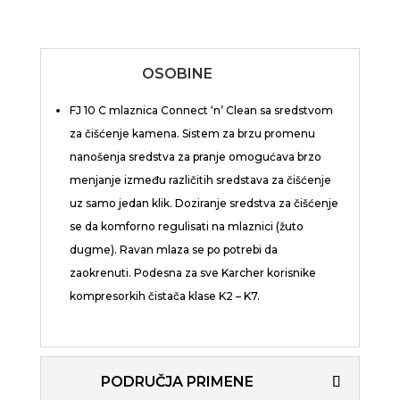
OSOBINE
FJ 10 C mlaznica
Connect ‘n’ Clean
sa sredstvom
za čišćenje kamena. Sistem za brzu promenu
nanošenja sredstva za pranje omogućava brzo
menjanje između različitih sredstava za čišćenje
uz samo jedan klik. Doziranje sredstva za čišćenje
se da komforno regulisati na mlaznici (žuto
dugme). Ravan mlaza se po potrebi da
zaokrenuti. Podesna za sve Karcher korisnike
kompresorkih čistača klase K2 – K7.
PODRUČJA PRIMENE