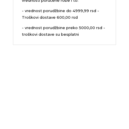
vrednosti poručene robe i to:
- vrednost porudžbine do 4999,99 rsd -
Troškovi dostave 600,00 rsd
- vrednost porudžbine preko 5000,00 rsd -
troškovi dostave su besplatni
Sedište firme i servis
D.O.O. MLAZMATIK, Kačarevo