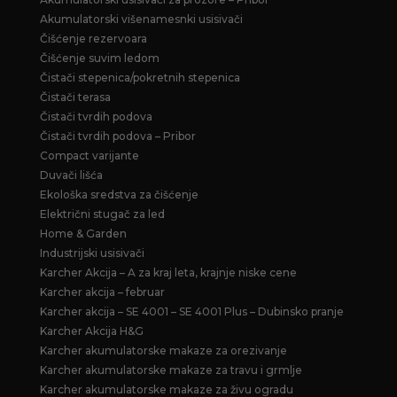
Akumulatorski višenamesnki usisivači
Čišćenje rezervoara
Čišćenje suvim ledom
Čistači stepenica/pokretnih stepenica
Čistači terasa
Čistači tvrdih podova
Čistači tvrdih podova – Pribor
Compact varijante
Duvači lišća
Ekološka sredstva za čišćenje
Električni stugač za led
Home & Garden
Industrijski usisivači
Karcher Akcija – A za kraj leta, krajnje niske cene
Karcher akcija – februar
Karcher akcija – SE 4001 – SE 4001 Plus – Dubinsko pranje
Karcher Akcija H&G
Karcher akumulatorske makaze za orezivanje
Karcher akumulatorske makaze za travu i grmlje
Karcher akumulatorske makaze za živu ogradu