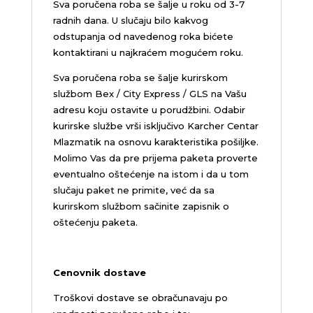
Sva poručena roba se šalje u roku od 3-7
radnih dana. U slučaju bilo kakvog
odstupanja od navedenog roka bićete
kontaktirani u najkraćem mogućem roku.
Sva poručena roba se šalje kurirskom
službom Bex / City Express / GLS na Vašu
adresu koju ostavite u porudžbini.
Odabir
kurirske službe vrši isključivo Karcher Centar
Mlazmatik na osnovu karakteristika pošiljke.
Molimo Vas da pre prijema paketa proverte
eventualno oštećenje na istom i da u tom
slučaju paket ne primite, već da sa
kurirskom službom sačinite zapisnik o
oštećenju paketa.
Cenovnik dostave
Troškovi dostave se obračunavaju po