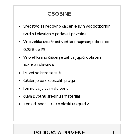
OSOBINE
Sredstvo za redovno čišćenje svih vodootpornih
tvrdih i elastičnih podova i površina
Vrlo velika izdašnost već kod najmanje doze od
0,25% do 1%
Vrlo efikasno čišćenje zahvaljujući dobrom
svojstvu vlaženja
Izuzetno brzo se suši
Čišćenje bez zaostalih pruga
formulacija sa malo pene
čuva životnu sredinu i materijal
Tenzidi pod OECD biološki razgradivi
PODRUČJA PRIMENE