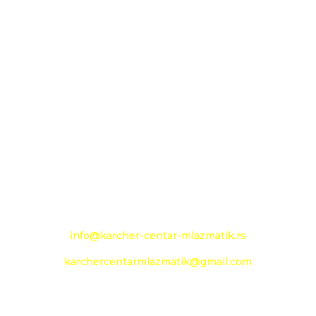
MLAZMATIK DOO KAČAREVO OGRANAK
KARCHER CENTAR - MLAZMATIK
26000 Pančevo
Novoseljanski put 157g
+381 13 333 789
+381 13 373 299
Mobilni: +381 63 363 240
e-mail:
info@karcher-centar-mlazmatik.rs
karchercentarmlazmatik@gmail.com
Radno vreme: