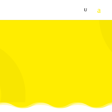
Jako vlažno, univerzalno primenljivo i izuzetno štedljivo:
Sredstvo za redovno čišćenje radi održavanja FloorPro
Multi sredstvo za čišćenje Karcher RM 756 za mašinsko i
manuelno čišćenje podova i površina svake vrste.