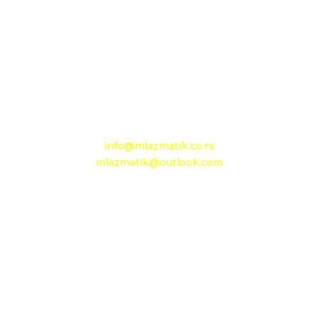
26212 Kačarevo, M.Tita 1B
+381 13 601 895
+381 13 602 110
Mobilni: +381 63 363 767
e-mail:
info@mlazmatik.co.rs
mlazmatik@outlook.com
Radno vreme:
Radni dani: 08:30h - 16:30h
Subota: 08h - 15h
Nedelja: neradni dan
Maloprodaja 1