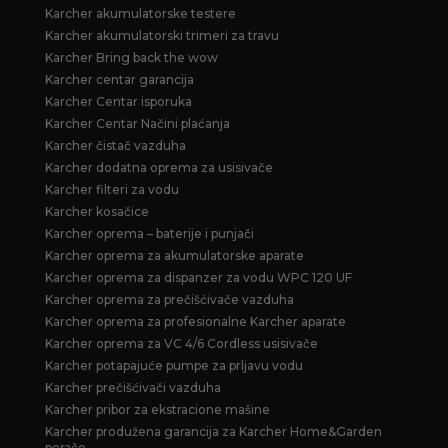
Karcher akumulatorske testere
Karcher akumulatorski trimeri za travu
Karcher Bring back the wow
Karcher centar garancija
Karcher Centar isporuka
Karcher Centar Načini plaćanja
Karcher čistač vazduha
Karcher dodatna oprema za usisivače
Karcher filteri za vodu
Karcher kosačice
Karcher oprema – baterije i punjači
Karcher oprema za akumulatorske aparate
Karcher oprema za dispanzer za vodu WPC 120 UF
Karcher oprema za prečišćivače vazduha
Karcher oprema za profesionalne Karcher aparate
Karcher oprema za VC 4/6 Cordless usisivače
Karcher potapajuće pumpe za prljavu vodu
Karcher prečišćivači vazduha
Karcher pribor za ekstracione mašine
Karcher produžena garancija za Karcher Home&Garden
perače