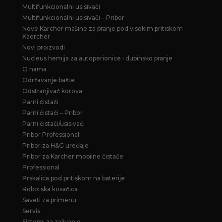
Multifunkcionalni usisivači
Multifunkcionalni usisivači – Pribor
Nove Karcher mašine za pranje pod visokim pritiskom
Kaercher
Novi proizvodi
Nucleus hemija za autoperionice i dubinsko pranje
O nama
Održavanje bašte
Odstranjivač korova
Parni čistači
Parni čistači – Pribor
Parni čistači/usisivači
Pribor Professional
Pribor za H&G uređaje
Pribor za Karcher mobilne čistače
Professional
Prskalica pod pritiskom na baterije
Robotska kosačica
Saveti za primenu
Servis
Sistemi za zalivanje