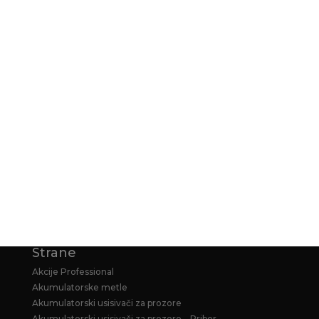
ISPORUKA
NAČIN PLAĆANJA
KARCHER GARANCIJA
KARCHER PRODUŽENA GARANCIJA ZA
HOME&GARDEN PERAČE
Strane
Akcije Professional
Akumulatorske metle
Akumulatorski usisivači za prozore
Akumulatorski usisivači za prozore – Pribor