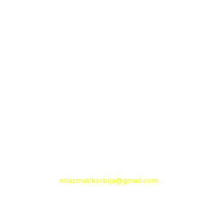
D.O.O. MLAZMATIK
OGRANAK BEOGRAD
11210 Beograd
Pančevački put 144 a
+381 11 27 48 797
Mobilni: +381 63 360 494
e-mail:
mlazmatiksrbija@gmail.com