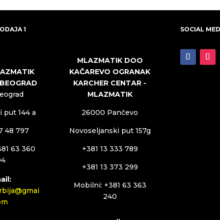
ODAJA 1
SOCIAL MED
MLAZMATIK DOO
KAČAREVO OGRANAK
LAZMATIK
KARCHER CENTAR -
 BEOGRAD
MLAZMATIK
Beograd
26000 Pančevo
 put 144 a
Novoseljanski put 157g
27 48 797
+381 13 333 789
381 63 360
94
+381 13 373 299
ail:
Mobilni: +381 63 363
rbija@gmai
240
com