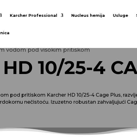
Karcher Professional
Nucleus hemija
Usluge
nica
om vodom pod visokim pritiskom
HD 10/25-4 C
m pod pritiskom Karcher HD 10/25-4 Cage Plus, razvijen
rdokornu nečistoću. Izuzetno robustan zahvaljujući Cag