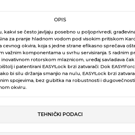
OPIS
 kakvi se često javljaju posebno u poljoprivredi, građevi
ina za pranje hladnom vodom pod visokim pritiskom Karc
ja cevnog okvira, koja s jedne strane efikasno sprečava ošt
im važnim komponentama u svrhu servisiranja. S radnim pr
m inovativnom rotorskom mlaznicom, uređaj savladava čak i
pištolj i patentirani
EASY!Lock
brzi zatvarači: Dok
EASY!For
ako bi silu držanja smanjio na nulu,
EASY!Lock
brzi zatvar
anim spojevima, bez gubitka na robustnosti i dugovečnos
vnom okviru.
TEHNIČKI PODACI