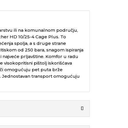
narstvu ili na komunalnom području,
her HD 10/25-4 Cage Plus. To
ećenja spolja, a s druge strane
itiskom od 250 bara, snagom ispiranja
 najveće prljavštine. Komfor u radu
ce
visokopritisni pištolj iskorišćava
ači omogućuju pet puta brže
ti. Jednostavan transport omogućuju