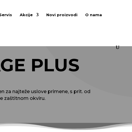
Servis
Akcije
Novi proizvodi
O nama
AGE PLUS
 za najteže uslove primene, s prit. od
e zaštitnom okviru.