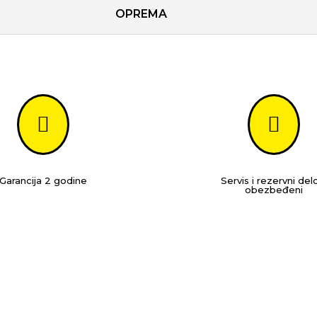
OPREMA


Garancija 2 godine
Servis i rezervni del
obezbeđeni