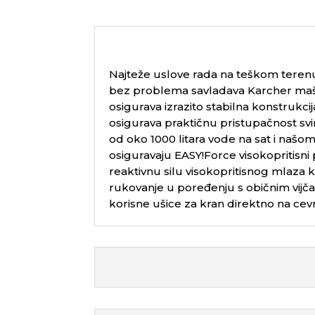
Najteže uslove rada na teškom terenu,
bez problema savladava Karcher maš
osigurava izrazito stabilna konstrukci
osigurava praktičnu pristupačnost sv
od oko 1000 litara vode na sat i našo
osiguravaju
EASY!Force
visokopritisni 
reaktivnu silu visokopritisnog mlaza k
rukovanje u poređenju s običnim vijč
korisne ušice za kran direktno na ce