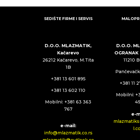
SEDIŠTE FIRME I SERVIS
MALOPR
D.O.O. MLAZMATIK,
D.O.O. M
Kačarevo
OGRANAK
26212 Kačarevo, M.Tita
11210 
1B
Pančevački
+381 13 601 895
+381 11 
+381 13 602 110
Mobilni: +
Mobilni: +381 63 363
4
767
e-m
mlazmatiks
e-mail:
l.
info@mlazmatik.co.rs
mlazmatik@outlook.co