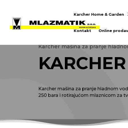
Karcher Home & Garden
Kontakt
Online prodav
Karcher mašina za pranje hladn
KARCHER 
Karcher mašina za pranje hladnom vodo
250 bara i rotirajućom mlaznicom za tv