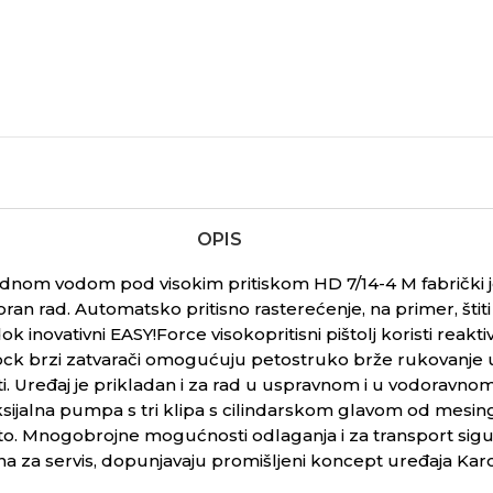
OPIS
dnom vodom pod visokim pritiskom HD 7/14-4 M fabrički j
ran rad. Automatsko pritisno rasterećenje, na primer, šti
ok inovativni
EASY!Force
visokopritisni pištolj koristi reak
ock
brzi zatvarači omogućuju petostruko brže rukovanje 
i. Uređaj je prikladan i za rad u uspravnom i u vodoravn
aksijalna pumpa s tri klipa s cilindarskom glavom od mesi
o. Mnogobrojne mogućnosti odlaganja i za transport sigur
na za servis, dopunjavaju promišljeni koncept uređaja Kar