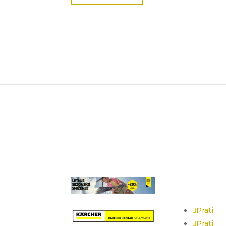
odaja 1
Social Med
Prati
Prati