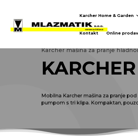
Karcher Home & Garden
Kontakt
Online prodav
Karcher mašina za pranje hladn
KARCHER 
Mobilna Karcher mašina za pranje pod
pumpom s tri klipa. Kompaktan, pouzda