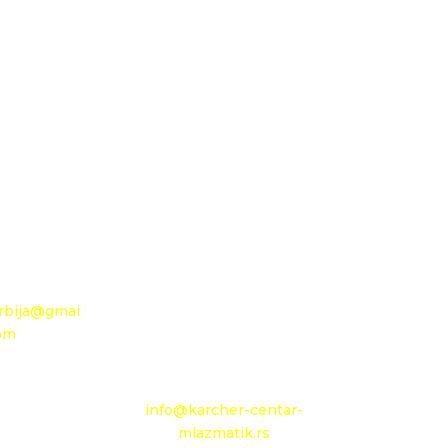
LAZMATIK
 BEOGRAD
MLAZMATIK DOO
Beograd
KAČAREVO OGRANAK
 put 144 a
KARCHER CENTAR -
MLAZMATIK
27 48 797
26000 Pančevo
381 63 360
94
Novoseljanski put 157g
+381 13 333 789
+381 13 373 299
ail:
Mobilni: +381 63 363
rbija@gmai
240
com
e-mail:
info@karcher-centar-
mlazmatik.rs
 vreme