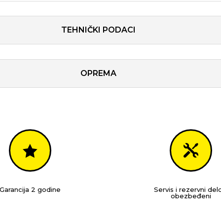
TEHNIČKI PODACI
OPREMA


Garancija 2 godine
Servis i rezervni del
obezbeđeni