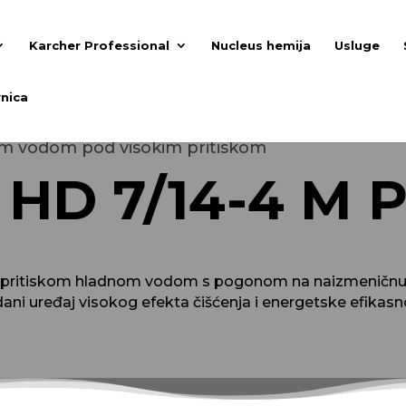
Karcher Professional
Nucleus hemija
Usluge
nica
om vodom pod visokim pritiskom
HD 7/14-4 M 
 pritiskom hladnom vodom s pogonom na naizmeničnu str
ni uređaj visokog efekta čišćenja i energetske efikasn