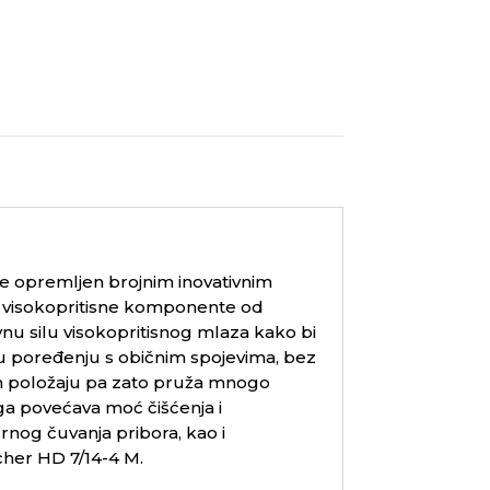
e opremljen brojnim inovativnim
ti visokopritisne komponente od
tivnu silu visokopritisnog mlaza kako bi
u poređenju s običnim spojevima, bez
om položaju pa zato pruža mnogo
nga povećava moć čišćenja i
nog čuvanja pribora, kao i
cher HD 7/14-4 M.