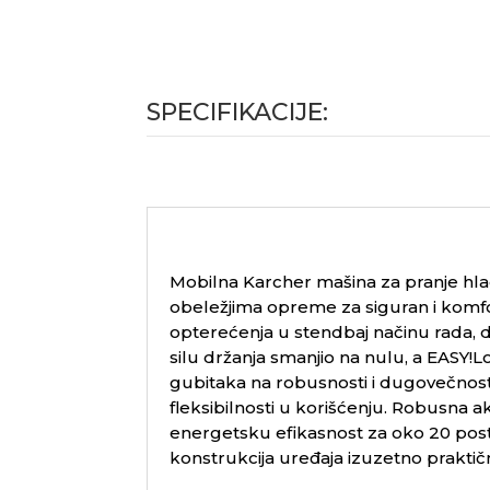
SPECIFIKACIJE:
Mobilna Karcher mašina za pranje hla
obeležjima opreme za siguran i komfo
opterećenja u stendbaj načinu rada, d
silu držanja smanjio na nulu, a
EASY!L
gubitaka na robusnosti i dugovečnost
fleksibilnosti u korišćenju. Robusna 
energetsku efikasnost za oko 20 post
konstrukcija uređaja izuzetno praktič