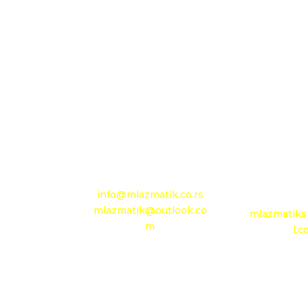
D.O.O. MLAZMATIK,
D.O.O. M
Kačarevo
OGRANAK
26212 Kačarevo, M.Tita
11210 
1B
Pančevački
+381 13 601 895
+381 11 
+381 13 602 110
Mobilni: +
Mobilni: +381 63 363
4
767
e-mail:
info@mlazmatik.co.rs
e-m
mlazmatik@outlook.co
mlazmatiks
m
l.
Radno vreme:
Radni dani: 08:30h -
Radno
16:30h