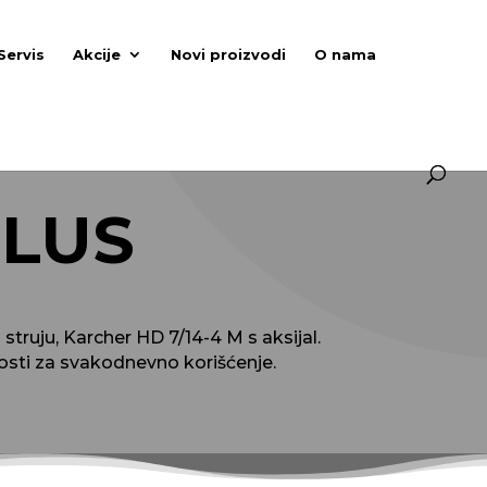
Servis
Akcije
Novi proizvodi
O nama
PLUS
uju, Karcher HD 7/14-4 M s aksijal.
osti za svakodnevno korišćenje.