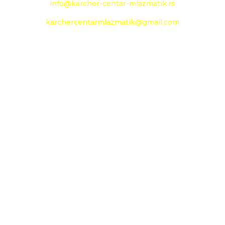
info@karcher-centar-mlazmatik.rs
karchercentarmlazmatik@gmail.com
Radno vreme:
Radni dani: 08:00h - 20:00h
Subota: 09:00h - 14h
Nedelja: neradni dan
Social Media
Prati
Prati