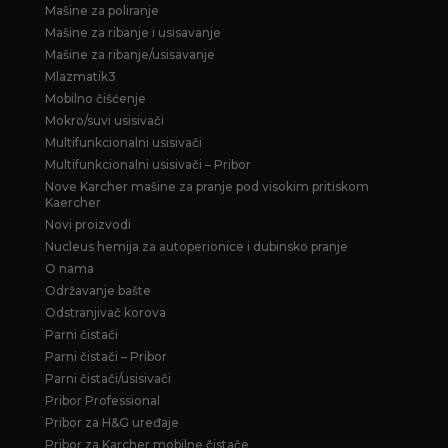
Mašine za poliranje
Mašine za ribanje i usisavanje
Mašine za ribanje/usisavanje
Mlazmatik3
Mobilno čišćenje
Mokro/suvi usisivači
Multifunkcionalni usisivači
Multifunkcionalni usisivači – Pribor
Nove Karcher mašine za pranje pod visokim pritiskom
Kaercher
Novi proizvodi
Nucleus hemija za autoperionice i dubinsko pranje
O nama
Održavanje bašte
Odstranjivač korova
Parni čistači
Parni čistači – Pribor
Parni čistači/usisivači
Pribor Professional
Pribor za H&G uređaje
Pribor za Karcher mobilne čistače