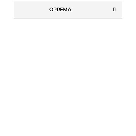
OPREMA

Garancija 2 godine
