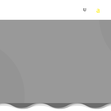
Mobilna Karcher mašina za pranje hladnom vodom pod
visokim pritiskom HD 7/17 M ima robusnu aksijalnu pumpu
s tri klipa ojačana plemenitim čelikom, s automatskim
pritisnim rasterećenjem i pouzdanim trofaznim motorom.