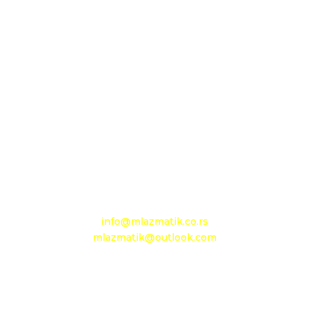
Sedište firme i servis
D.O.O. MLAZMATIK, Kačarevo
26212 Kačarevo, M.Tita 1B
+381 13 601 895
+381 13 602 110
Mobilni: +381 63 363 767
e-mail:
info@mlazmatik.co.rs
mlazmatik@outlook.com
Radno vreme:
Radni dani: 08:30h - 16:30h