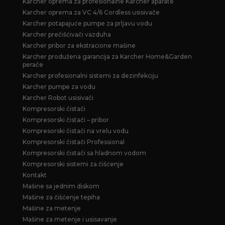
Karcher oprema za profesionalne Karcher aparate
Karcher oprema za VC 4/6 Cordless usisivače
Karcher potapajuće pumpe za prljavu vodu
Karcher prečišćivači vazduha
Karcher pribor za ekstracione mašine
Karcher produžena garancija za Karcher Home&Garden
perače
Karcher profesionalni sistemi za dezinfekciju
Karcher pumpe za vodu
Karcher Robot usisivači
Kompresorski čistači
Kompresorski čistači – pribor
Kompresorski čistači na vrelu vodu
Kompresorski čistači Professional
Kompresorski čistači sa hladnom vodom
Kompresorski sistemi za čišćenje
Kontakt
Mašine sa jednim diskom
Mašine za čišćenje tepiha
Mašine za metenje
Mašine za metenje i usisavanje