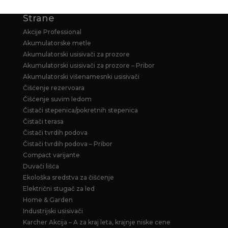
Strane
Akcije Professional
Akumulatorske metle
Akumulatorski usisivači za prozore
Akumulatorski usisivači za prozore – Pribor
Akumulatorski višenamesnki usisivači
Čišćenje rezervoara
Čišćenje suvim ledom
Čistači stepenica/pokretnih stepenica
Čistači terasa
Čistači tvrdih podova
Čistači tvrdih podova – Pribor
Compact varijante
Duvači lišća
Ekološka sredstva za čišćenje
Električni stugač za led
Home & Garden
Industrijski usisivači
Karcher Akcija – A za kraj leta, krajnje niske cene