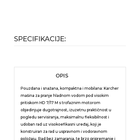
SPECIFIKACIJE:
OPIS
Pouzdana i snažana, kompaktna i mobilana: Karcher
mašina za pranje hladnom vodom pod visokim
pritiskom HD 7/17 M s trofaznim motorom
objedinjuje dugotrajnost, izuzetnu praktičnost u
pogledu servisiranja, maksimalnu fleksibilnost i
udoban rad uz visokoefikasni uređaj, koji je
konstruiran za rad u uspravnom i vodoravnom
položaju. Rad bez zamaranja, te brzo pripremanje i