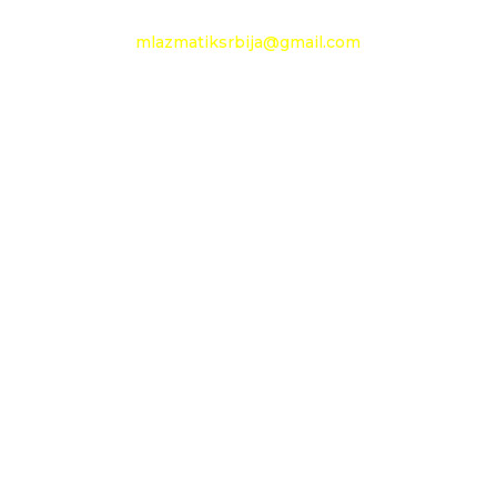
e-mail:
mlazmatiksrbija@gmail.com
Radno vreme
Ponedeljak - Petak :
09h - 13h
Nedelja: neradni dan