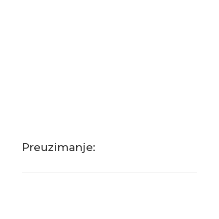
Servis i rezervni delovi obezbeđeni
Preuzimanje: