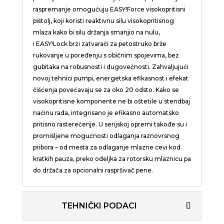
raspremanje omogućuju
EASY!Force
visokopritisni
pištolj, koji koristi reaktivnu silu visokopritisnog
mlaza kako bi silu držanja smanjio na nulu,
i
EASY!Lock
brzi zatvarači za petostruko brže
rukovanje u poređenju s običnim spojevima, bez
gubitaka na robusnosti i dugovečnosti. Zahvaljujući
novoj tehnici pumpi, energetska efikasnost i efekat
čišćenja povećavaju se za oko 20 odsto. Kako se
visokopritisne komponente ne bi oštetile u stendbaj
načinu rada, integrisano je efikasno automatsko
pritisno rasterećenje. U serijskoj opremi takođe su i
promišljene mogućnosti odlaganja raznovrsnog
pribora – od mesta za odlaganje mlazne cevi kod
kratkih pauza, preko odeljka za rotorsku mlaznicu pa
do držača za opcionalni raspršivač pene.
TEHNIČKI PODACI