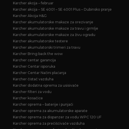
Karcher akcija – februar
Karcher akcija – SE 4001 – SE 4001 Plus – Dubinsko pranje
Karcher Akcija H&G
Karcher akumulatorske makaze za orezivanje
Karcher akumulatorske makaze za travu i grmlje
Karcher akumulatorske makaze za živu ogradu
Karcher akumulatorske testere
Karcher akumulatorski trimeri za travu
Karcher Bring back the wow
Karcher centar garancija
Karcher Centar isporuka
Karcher Centar Načini plaćanja
Karcher čistač vazduha
Karcher dodatna oprema za usisivače
Karcher filteri za vodu
Karcher kosačice
Karcher oprema – baterije i punjači
Karcher oprema za akumulatorske aparate
Karcher oprema za dispanzer za vodu WPC 120 UF
Karcher oprema za prečišćivače vazduha