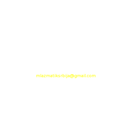
11210 Beograd
Pančevački put 144 a
+381 11 27 48 797
Mobilni: +381 63 360 494
e-mail:
mlazmatiksrbija@gmail.com
Radno vreme
Ponedeljak - Petak :
09h - 13h