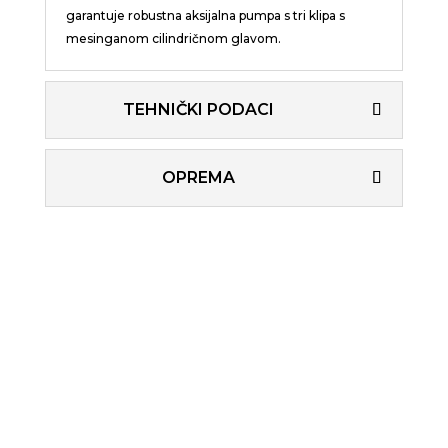
garantuje robustna aksijalna pumpa s tri klipa s
mesinganom cilindričnom glavom.
TEHNIČKI PODACI
OPREMA

Garancija 2 godine