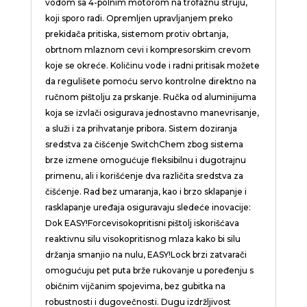
vodom sa 4-polnim motorom na trofaznu struju,
koji sporo radi. Opremljen upravljanjem preko
prekidača pritiska, sistemom protiv obrtanja,
obrtnom mlaznom cevi i kompresorskim crevom
koje se okreće. Količinu vode i radni pritisak možete
da regulišete pomoću servo kontrolne direktno na
ručnom pištolju za prskanje. Ručka od aluminijuma
koja se izvlači osigurava jednostavno manevrisanje,
a služi i za prihvatanje pribora. Sistem doziranja
sredstva za čišćenje SwitchChem zbog sistema
brze izmene omogućuje fleksibilnu i dugotrajnu
primenu, ali i korišćenje dva različita sredstva za
čišćenje. Rad bez umaranja, kao i brzo sklapanje i
rasklapanje uređaja osiguravaju sledeće inovacije:
Dok
EASY!Force
visokopritisni pištolj iskorišćava
reaktivnu silu visokopritisnog mlaza kako bi silu
držanja smanjio na nulu,
EASY!Lock
brzi zatvarači
omogućuju pet puta brže rukovanje u poređenju s
običnim vijčanim spojevima, bez gubitka na
robustnosti i dugovečnosti. Dugu izdržljivost