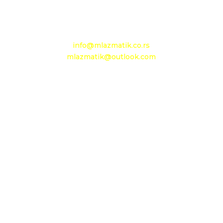
Mobilni: +381 63 363 767
e-mail:
info@mlazmatik.co.rs
mlazmatik@outlook.com
Radno vreme:
Radni dani: 08:30h - 16:30h
Subota: 08h - 15h
Nedelja: neradni dan
Maloprodaja 1
D.O.O. MLAZMATIK
OGRANAK BEOGRAD