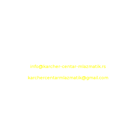
Novoseljanski put 157g
+381 13 333 789
+381 13 373 299
Mobilni: +381 63 363 240
e-mail:
info@karcher-centar-mlazmatik.rs
karchercentarmlazmatik@gmail.com
Radno vreme:
Radni dani: 08:00h - 20:00h
Subota: 09:00h - 14h
Nedelja: neradni dan