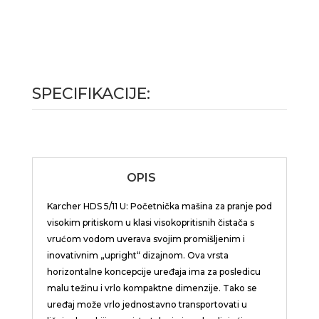
SPECIFIKACIJE:
OPIS
Karcher HDS 5/11 U: Početnička mašina za pranje pod
visokim pritiskom u klasi visokopritisnih čistača s
vrućom vodom uverava svojim promišljenim i
inovativnim „upright“ dizajnom. Ova vrsta
horizontalne koncepcije uređaja ima za posledicu
malu težinu i vrlo kompaktne dimenzije. Tako se
uređaj može vrlo jednostavno transportovati u