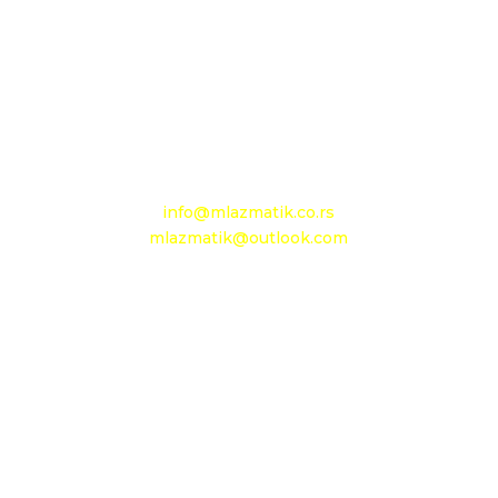
26212 Kačarevo, M.Tita 1B
+381 13 601 895
+381 13 602 110
Mobilni: +381 63 363 767
e-mail:
info@mlazmatik.co.rs
mlazmatik@outlook.com
Radno vreme:
Radni dani: 08:30h - 16:30h
Subota: 08h - 15h
Nedelja: neradni dan
Maloprodaja 1