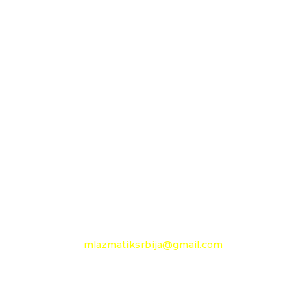
D.O.O. MLAZMATIK
OGRANAK BEOGRAD
11210 Beograd
Pančevački put 144 a
+381 11 27 48 797
Mobilni: +381 63 360 494
e-mail:
mlazmatiksrbija@gmail.com