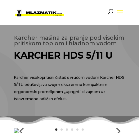
Karcher mašina za pranje pod visokim
pritiskom toplom i hladnom vodom
KARCHER HDS 5/11 U
Karcher visokopritisni čistač s vrućom vodom Karcher HDS
5/11 U oduševljava svojim ekstremno kompaktnim,
ergonomski promišljenim „upright“ dizajnom uz
istovremeno odličan efekat.