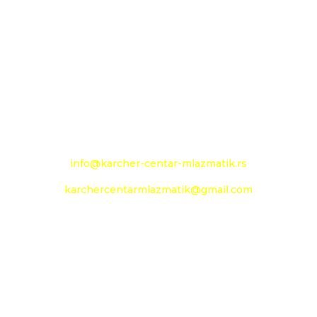
Novoseljanski put 157g
+381 13 333 789
+381 13 373 299
Mobilni: +381 63 363 240
e-mail:
info@karcher-centar-mlazmatik.rs
karchercentarmlazmatik@gmail.com
Radno vreme:
Radni dani: 08:00h - 20:00h
Subota: 09:00h - 14h
Nedelja: neradni dan