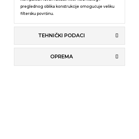
preglednog oblika konstrukcije omogućuje veliku
filtersku površinu.
TEHNIČKI PODACI
OPREMA

Garancija 2 godine