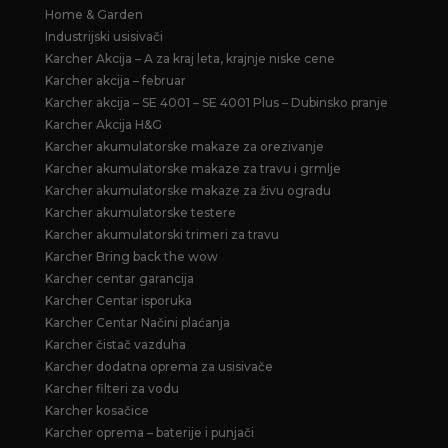
Home & Garden
Industrijski usisivači
Karcher Akcija – A za kraj leta, krajnje niske cene
Karcher akcija – februar
Karcher akcija – SE 4001 – SE 4001 Plus – Dubinsko pranje
Karcher Akcija H&G
Karcher akumulatorske makaze za orezivanje
Karcher akumulatorske makaze za travu i grmlje
Karcher akumulatorske makaze za živu ogradu
Karcher akumulatorske testere
Karcher akumulatorski trimeri za travu
Karcher Bring back the wow
Karcher centar garancija
Karcher Centar isporuka
Karcher Centar Načini plaćanja
Karcher čistač vazduha
Karcher dodatna oprema za usisivače
Karcher filteri za vodu
Karcher kosačice
Karcher oprema – baterije i punjači