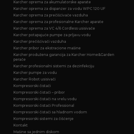
Karcher oprema za akumulatorske aparate
Karcher oprema za dispanzer za vodu WPC 120 UF
Karcher oprema za prečišćivače vazduha
Karcher oprema za profesionalne Karcher aparate
Karcher oprema za VC 4/6 Cordless usisivače
Karcher potapajuće pumpe za prljavu vodu
Karcher prečišćivači vazduha
Karcher pribor za ekstracione mašine
Karcher produžena garancija za Karcher Home&Garden
perače
Karcher profesionalni sistemi za dezinfekciju
Karcher pumpe za vodu
Karcher Robot usisivači
Kompresorski čistači
Kompresorski čistači – pribor
Kompresorski čistači na vrelu vodu
Kompresorski čistači Professional
Kompresorski čistači sa hladnom vodom
Kompresorski sistemi za čišćenje
Kontakt
Mašine sa jednim diskom