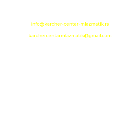
e-mail:
info@karcher-centar-mlazmatik.rs
karchercentarmlazmatik@gmail.com
Radno vreme:
Radni dani: 08:00h - 20:00h
Subota: 09:00h - 14h
Nedelja: neradni dan
Social Media
Prati
Prati