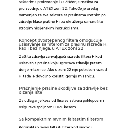
sektorima proizvodnje i za čišćenje mašina za
proizvodnju u ATEX zoni 22. Takođe je uređaj
namenjen za sve sektore sa prašinama štetnim po
zdravlje klase prašine H i za okruženja sa naročito
strogim higijenskim instrukcijama.
Koncept dvostepenog filtera omogućuje
usisavanje sa filterom za prašinu razreda H,
kao i bez njega, u ATEX zoni 22
Zaštita zdravlja zahvaljujući razredu filtera H kod
usisavanja prašine koja ugrožava zdravlje putem
donje mlaznice. Ako u zoni 22 nije potreban razred
H, tada je dovoljno koristiti gornju mlaznicu.
Pražnjenje prašine škodljive za zdravlje bez
dizanja iste
Za odlaganje kesa od flisa se zatvara poklopcem i
osigurava spoljnom LDPE kesom.
Sa kompaktnim ravnim faltastim filterom
Kompaktan ravan faltasti filter kod niskog i