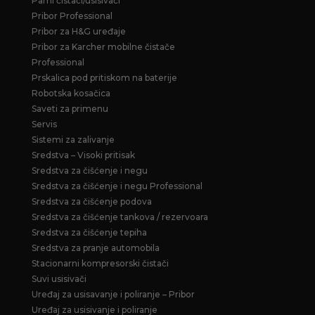
Parni čistači/usisivači
Pribor Professional
Pribor za H&G uređaje
Pribor za Karcher mobilne čistače
Professional
Prskalica pod pritiskom na baterije
Robotska kosačica
Saveti za primenu
Servis
Sistemi za zalivanje
Sredstva – Visoki pritisak
Sredstva za čišćenje i negu
Sredstva za čišćenje i negu Professional
Sredstva za čišćenje podova
Sredstva za čišćenje tankova / rezervoara
Sredstva za čišćenje tepiha
Sredstva za pranje automobila
Stacionarni kompresorski čistači
Suvi usisivači
Uređaj za usisavanje i poliranje – Pribor
Uređaj za usisivanje i poliranje