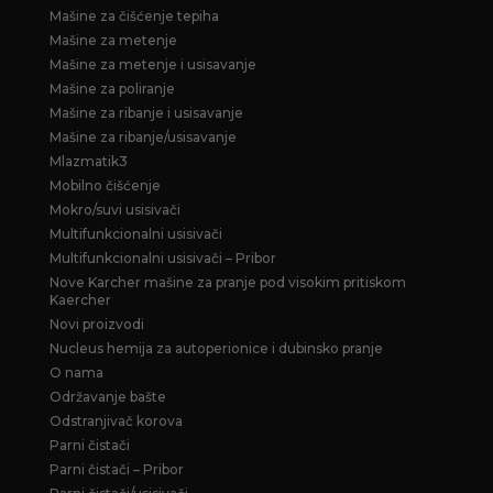
Mašine za čišćenje tepiha
Mašine za metenje
Mašine za metenje i usisavanje
Mašine za poliranje
Mašine za ribanje i usisavanje
Mašine za ribanje/usisavanje
Mlazmatik3
Mobilno čišćenje
Mokro/suvi usisivači
Multifunkcionalni usisivači
Multifunkcionalni usisivači – Pribor
Nove Karcher mašine za pranje pod visokim pritiskom
Kaercher
Novi proizvodi
Nucleus hemija za autoperionice i dubinsko pranje
O nama
Održavanje bašte
Odstranjivač korova
Parni čistači
Parni čistači – Pribor