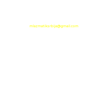
e-mail:
mlazmatiksrbija@gmail.com
Radno vreme
Ponedeljak - Petak :
09h - 13h
Nedelja: neradni dan