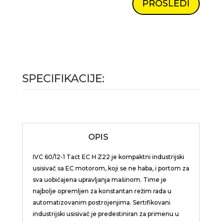
PROSLEDI
SPECIFIKACIJE:
OPIS
IVC 60/12-1
Tact
EC H Z22 je kompaktni industrijski
usisivač sa EC motorom, koji se ne haba, i portom za
sva uobičajena upravljanja mašinom. Time je
najbolje opremljen za konstantan režim rada u
automatizovanim postrojenjima. Sertifikovani
industrijski usisivač je predestiniran za primenu u