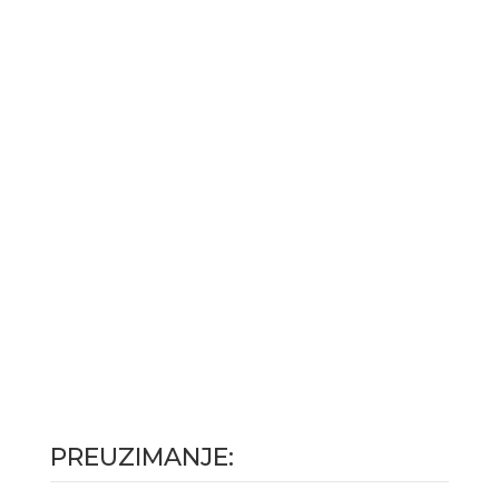

Servis i rezervni delovi obezbeđeni
PREUZIMANJE: