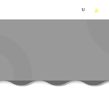
IVC 60/12-1 EC H Z22
Kompaktni industrijski usisivač sa EC motorom, koji se ne
haba, za konstantne primene. Idealan za fine prašine u
proizvodnom okruženju i u higijenski osetljivim sektorima
(klasa prašine H, ATEX zona 22