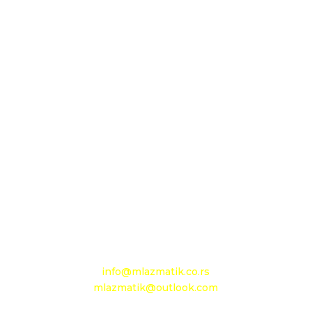
Sedište firme i servis
D.O.O. MLAZMATIK, Kačarevo
26212 Kačarevo, M.Tita 1B
+381 13 601 895
+381 13 602 110
Mobilni: +381 63 363 767
e-mail:
info@mlazmatik.co.rs
mlazmatik@outlook.com