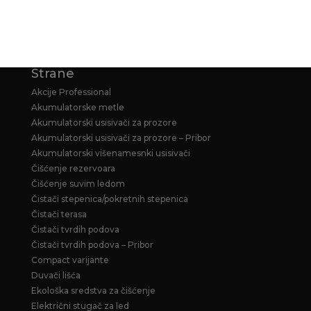
HOME&GARDEN PERAČE
Strane
Akcije Professional
Akumulatorske metle
Akumulatorski usisivači za prozore
Akumulatorski usisivači za prozore – Pribor
Akumulatorski višenamesnki usisivači
Čišćenje rezervoara
Čišćenje suvim ledom
Čistači stepenica/pokretnih stepenica
Čistači terasa
Čistači tvrdih podova
Čistači tvrdih podova – Pribor
Compact varijante
Duvači lišća
Ekološka sredstva za čišćenje
Električni stugač za led