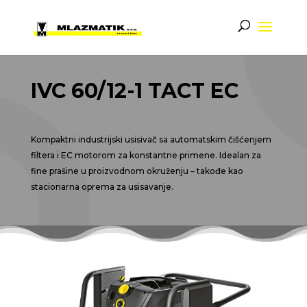
IVC 60/12-1
TACT
EC
Kompaktni industrijski usisivač sa automatskim čišćenjem
filtera i EC motorom za konstantne primene. Idealan za
fine prašine u proizvodnom okruženju – takođe kao
stacionarna oprema za usisavanje.