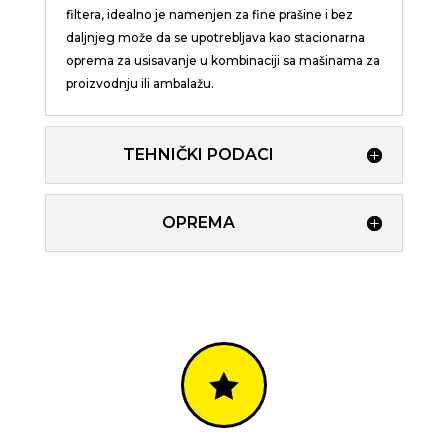
filtera, idealno je namenjen za fine prašine i bez
daljnjeg može da se upotrebljava kao stacionarna
oprema za usisavanje u kombinaciji sa mašinama za
proizvodnju ili ambalažu.
TEHNIČKI PODACI
OPREMA
