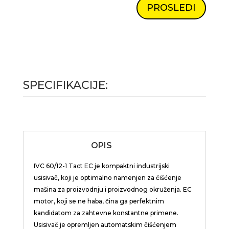
PROSLEDI
SPECIFIKACIJE:
OPIS
IVC 60/12-1
Tact
EC je kompaktni industrijski
usisivač, koji je optimalno namenjen za čišćenje
mašina za proizvodnju i proizvodnog okruženja. EC
motor, koji se ne haba, čina ga perfektnim
kandidatom za zahtevne konstantne primene.
Usisivač je opremljen automatskim čišćenjem