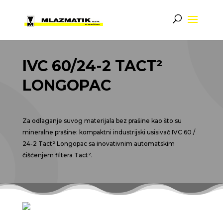
IVC 60/24-2
TACT²
LONGOPAC
Za odlaganje suvog materijala bez prašine kao što su
mineralne prašine: kompaktni industrijski usisivač IVC 60 /
24-2
Tact
² Longopac sa inovativnim automatskim
čišćenjem filtera
Tact
².