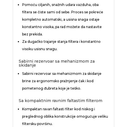
Pomoću ciljanih, snažnih udara vazduha, oba
filtera se čiste sami od sebe. Proces se pokreće
kompletno automatski, a usisna snaga ostaje
konstantno visoka, pa rad možete da nastavite
bez prekida.
Za dugačko trajanje stanja filtera i konstantno
visoku usisnu snagu.
Sabirni rezervoar sa mehanizmom za
skidanje
Sabirni rezervoar sa mehanizmom za skidanje
brine za ergonomsko pražnjenje čak i kod
pometenog đubreta koje je teško.
Sa kompaktnim ravnim faltastim filterom
Kompaktan ravan faltasti filter kod niskog i
preglednog oblika konstrukcije omogućuje veliku
filtersku površinu.