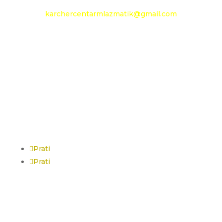
karchercentarmlazmatik@gmail.com
Radno vreme:
Radni dani: 08:00h - 20:00h
Subota: 09:00h - 14h
Nedelja: neradni dan
Social Media
Prati
Prati