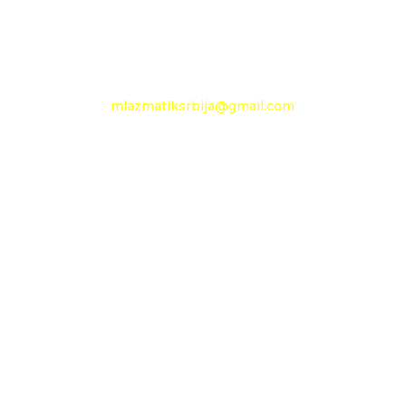
e-mail:
mlazmatiksrbija@gmail.com
Radno vreme
Ponedeljak - Petak :
09h - 13h
Nedelja: neradni dan