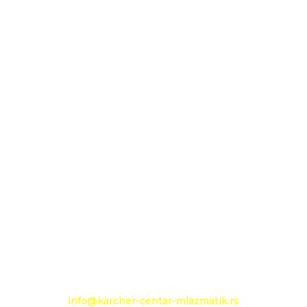
MLAZMATIK DOO KAČAREVO OGRANAK
KARCHER CENTAR - MLAZMATIK
26000 Pančevo
Novoseljanski put 157g
+381 13 333 789
+381 13 373 299
Mobilni: +381 63 363 240
e-mail:
info@karcher-centar-mlazmatik.rs