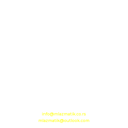
Sedište firme i servis
D.O.O. MLAZMATIK, Kačarevo
26212 Kačarevo, M.Tita 1B
+381 13 601 895
+381 13 602 110
Mobilni: +381 63 363 767
e-mail:
info@mlazmatik.co.rs
mlazmatik@outlook.com