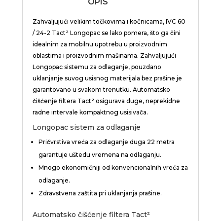
OPIS
Zahvaljujući velikim točkovima i kočnicama, IVC 60
/ 24-2
Tact
² Longopac se lako pomera, što ga čini
idealnim za mobilnu upotrebu u proizvodnim
oblastima i proizvodnim mašinama. Zahvaljujući
Longopac sistemu za odlaganje, pouzdano
uklanjanje suvog usisnog materijala bez prašine je
garantovano u svakom trenutku. Automatsko
čišćenje filtera
Tact
² osigurava duge, neprekidne
radne intervale kompaktnog usisivača.
Longopac sistem za odlaganje
Pričvrstiva vreća za odlaganje duga 22 metra
garantuje uštedu vremena na odlaganju.
Mnogo ekonomičniji od konvencionalnih vreća za
odlaganje.
Zdravstvena zaštita pri uklanjanja prašine.
Automatsko čišćenje filtera
Tact
²