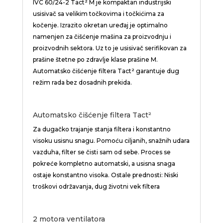
IVC 60/24-2
Tact
² M je kompaktan industrijski
usisivač sa velikim točkovima i točkićima za
kočenje. Izrazito okretan uređaj je optimalno
namenjen za čišćenje mašina za proizvodnju i
proizvodnih sektora. Uz to je usisivač serifikovan za
prašine štetne po zdravlje klase prašine M.
Automatsko čišćenje filtera
Tact
² garantuje dug
režim rada bez dosadnih prekida.
Automatsko čišćenje filtera
Tact
²
Za dugačko trajanje stanja filtera i konstantno
visoku usisnu snagu. Pomoću ciljanih, snažnih udara
vazduha, filter se čisti sam od sebe. Proces se
pokreće kompletno automatski, a usisna snaga
ostaje konstantno visoka. Ostale prednosti: Niski
troškovi održavanja, dug životni vek filtera
2 motora ventilatora