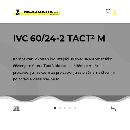
IVC 60/24-2 TACT² M
Kompaktan, okretan industrijski usisivač sa automatskim
čišćenjem filtera
Tact
². Idealan za čišćenje mašina za
proizvodnju i sektore za proizvodnju sa prašinama štetnim
po zdravlje klase prašine M.