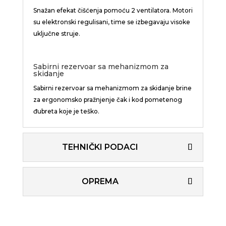
Snažan efekat čišćenja pomoću 2 ventilatora. Motori
su elektronski regulisani, time se izbegavaju visoke
uključne struje.
Sabirni rezervoar sa mehanizmom za
skidanje
Sabirni rezervoar sa mehanizmom za skidanje brine
za ergonomsko pražnjenje čak i kod pometenog
đubreta koje je teško.
TEHNIČKI PODACI
OPREMA