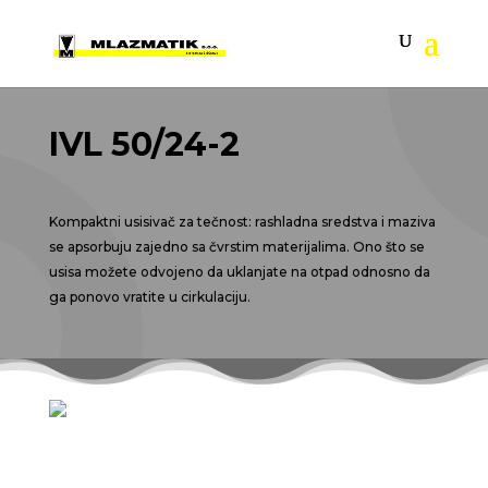
IVL 50/24-2
Kompaktni usisivač za tečnost: rashladna sredstva i maziva
se apsorbuju zajedno sa čvrstim materijalima. Ono što se
usisa možete odvojeno da uklanjate na otpad odnosno da
ga ponovo vratite u cirkulaciju.