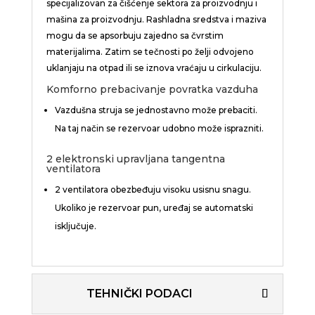
specijalizovan za čišćenje sektora za proizvodnju i
mašina za proizvodnju. Rashladna sredstva i maziva
mogu da se apsorbuju zajedno sa čvrstim
materijalima. Zatim se tečnosti po želji odvojeno
uklanjaju na otpad ili se iznova vraćaju u cirkulaciju.
Komforno prebacivanje povratka vazduha
Vazdušna struja se jednostavno može prebaciti.
Na taj način se rezervoar udobno može isprazniti.
2 elektronski upravljana tangentna
ventilatora
2 ventilatora obezbeđuju visoku usisnu snagu.
Ukoliko je rezervoar pun, uređaj se automatski
isključuje.
TEHNIČKI PODACI