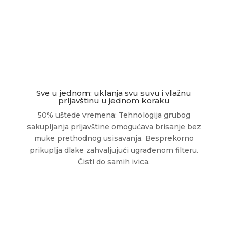
Sve u jednom: uklanja svu suvu i vlažnu
prljavštinu u jednom koraku
50% uštede vremena: Tehnologija grubog
sakupljanja prljavštine omogućava brisanje bez
muke prethodnog usisavanja. Besprekorno
prikuplja dlake zahvaljujući ugrađenom filteru.
Čisti do samih ivica.