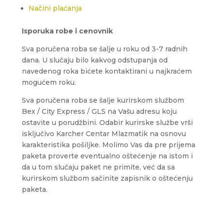
Načini plaćanja
Isporuka robe i cenovnik
Sva poručena roba se šalje u roku od 3-7 radnih
dana. U slučaju bilo kakvog odstupanja od
navedenog roka bićete kontaktirani u najkraćem
mogućem roku.
Sva poručena roba se šalje kurirskom službom
Bex / City Express / GLS na Vašu adresu koju
ostavite u porudžbini.
Odabir kurirske službe vrši
isključivo Karcher Centar Mlazmatik na osnovu
karakteristika pošiljke.
Molimo Vas da pre prijema
paketa proverte eventualno oštećenje na istom i
da u tom slučaju paket ne primite, već da sa
kurirskom službom sačinite zapisnik o oštećenju
paketa.