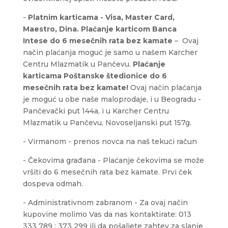
-
Platnim karticama - Visa, Master Card,
Maestro, Dina.
Plaćanje karticom Banca
Intese
do 6 mesečnih rata bez kamate
– Ovaj
način plaćanja moguć je samo u našem Karcher
Centru Mlazmatik u Pančevu.
Plaćanje
karticama Poštanske štedionice do 6
mesečnih rata bez kamate!
Ovaj način plaćanja
je moguć u obe naše maloprodaje, i u Beogradu -
Pančevački put 144a, i u Karcher Centru
Mlazmatik u Pančevu, Novoseljanski put 157g.
- Virmanom - prenos novca na naš tekući račun
- Čekovima građana - Plaćanje čekovima se može
vršiti do 6 mesečnih rata bez kamate. Prvi ček
dospeva odmah.
- Administrativnom zabranom - Za ovaj način
kupovine molimo Vas da nas kontaktirate: 013
333 789 ; 373 299 ili da pošaljete zahtev za slanje