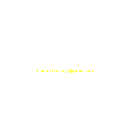
11210 Beograd
Pančevački put 144 a
+381 11 27 48 797
Mobilni: +381 63 360 494
e-mail:
mlazmatiksrbija@gmail.com
Radno vreme
Ponedeljak - Petak :
09h - 13h