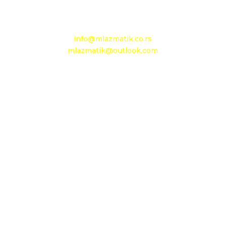
Mobilni: +381 63 363 767
e-mail:
info@mlazmatik.co.rs
mlazmatik@outlook.com
Radno vreme:
Radni dani: 08:30h - 16:30h
Subota: 08h - 15h
Nedelja: neradni dan
Maloprodaja 1
D.O.O. MLAZMATIK
OGRANAK BEOGRAD