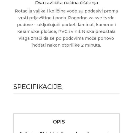
Dva različita načina čišćenja
Rotacija valjka i količina vode su podesivi prema
vrsti prljavštine i poda. Pogodno za sve tvrde
podove – uključujući parket, laminat, kamene i
keramičke pločice, PVC i vinil. Niska preostala
vlaga znači da se po podovima može ponovo
hodati nakon otprilike 2 minuta.
SPECIFIKACIJE:
OPIS