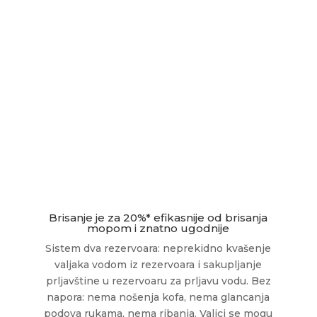
Brisanje je za 20%* efikasnije od brisanja
mopom i znatno ugodnije
Sistem dva rezervoara: neprekidno kvašenje
valjaka vodom iz rezervoara i sakupljanje
prljavštine u rezervoaru za prljavu vodu. Bez
napora: nema nošenja kofa, nema glancanja
podova rukama, nema ribanja. Valjci se mogu