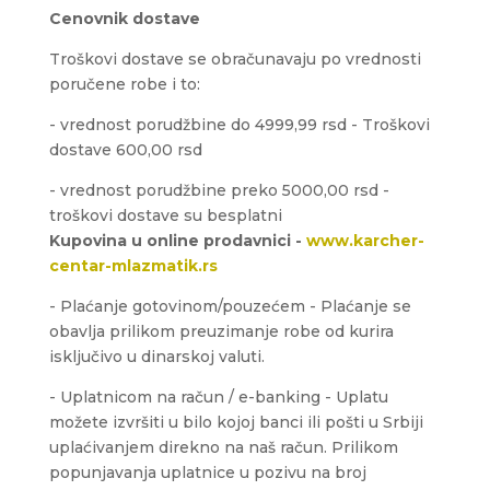
Cenovnik dostave
Troškovi dostave se obračunavaju po vrednosti
poručene robe i to:
- vrednost porudžbine do 4999,99 rsd - Troškovi
dostave 600,00 rsd
- vrednost porudžbine preko 5000,00 rsd -
troškovi dostave su besplatni
Kupovina u online prodavnici -
www.karcher-
centar-mlazmatik.rs
- Plaćanje gotovinom/pouzećem - Plaćanje se
obavlja prilikom preuzimanje robe od kurira
isključivo u dinarskoj valuti.
- Uplatnicom na račun / e-banking - Uplatu
možete izvršiti u bilo kojoj banci ili pošti u Srbiji
uplaćivanjem direkno na naš račun. Prilikom
popunjavanja uplatnice u pozivu na broj