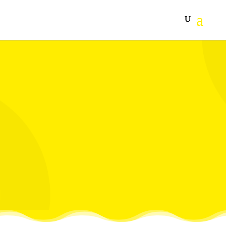
Precizno čišćenje: Karcher aparat za ribanje podova FC 4-4
uklanja suvu i mokru svakodnevnu prljavštinu precizno i
brzo sa svoja dva načina čišćenja. Uključuje izmenljive
baterije i Duo brzi punjač.