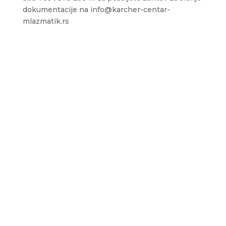
dokumentacije na info@karcher-centar-
mlazmatik.rs
Sedište firme i servis
D.O.O. MLAZMATIK, Kačarevo
26212 Kačarevo, M.Tita 1B
+381 13 601 895
+381 13 602 110