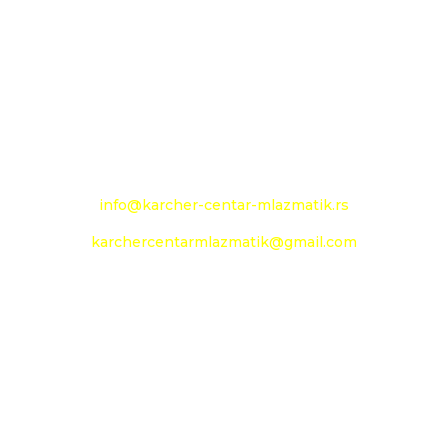
Novoseljanski put 157g
+381 13 333 789
+381 13 373 299
Mobilni: +381 63 363 240
e-mail:
info@karcher-centar-mlazmatik.rs
karchercentarmlazmatik@gmail.com
Radno vreme:
Radni dani: 08:00h - 20:00h
Subota: 09:00h - 14h
Nedelja: neradni dan