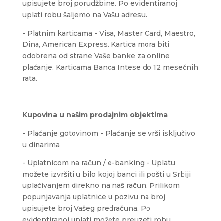
upisujete broj porudžbine. Po evidentiranoj
uplati robu šaljemo na Vašu adresu.
- Platnim karticama - Visa, Master Card, Maestro,
Dina, American Express. Kartica mora biti
odobrena od strane Vaše banke za online
plaćanje. Karticama Banca Intese do 12 mesečnih
rata.
Kupovina u našim prodajnim objektima
- Plaćanje gotovinom - Plaćanje se vrši isključivo
u dinarima
- Uplatnicom na račun / e-banking - Uplatu
možete izvršiti u bilo kojoj banci ili pošti u Srbiji
uplaćivanjem direkno na naš račun. Prilikom
popunjavanja uplatnice u pozivu na broj
upisujete broj Vašeg predračuna. Po
evidentiranoj uplati možete preuzeti robu.