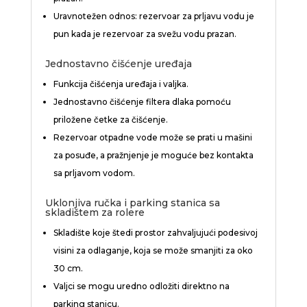
Uravnotežen odnos: rezervoar za prljavu vodu je
pun kada je rezervoar za svežu vodu prazan.
Jednostavno čišćenje uređaja
Funkcija čišćenja uređaja i valjka.
Jednostavno čišćenje filtera dlaka pomoću
priložene četke za čišćenje.
Rezervoar otpadne vode može se prati u mašini
za posuđe, a pražnjenje je moguće bez kontakta
sa prljavom vodom.
Uklonjiva ručka i parking stanica sa
skladištem za rolere
Skladište koje štedi prostor zahvaljujući podesivoj
visini za odlaganje, koja se može smanjiti za oko
30 cm.
Valjci se mogu uredno odložiti direktno na
parking stanicu.