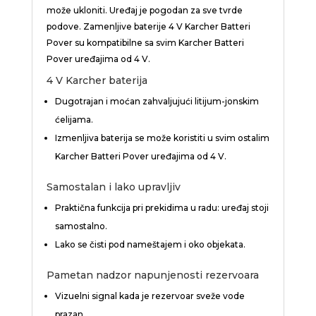
može ukloniti. Uređaj je pogodan za sve tvrde
podove. Zamenljive baterije 4 V Karcher Batteri
Pover su kompatibilne sa svim Karcher Batteri
Pover uređajima od 4 V.
4 V Karcher baterija
Dugotrajan i moćan zahvaljujući litijum-jonskim
ćelijama.
Izmenljiva baterija se može koristiti u svim ostalim
Karcher Batteri Pover uređajima od 4 V.
Samostalan i lako upravljiv
Praktična funkcija pri prekidima u radu: uređaj stoji
samostalno.
Lako se čisti pod nameštajem i oko objekata.
Pametan nadzor napunjenosti rezervoara
Vizuelni signal kada je rezervoar sveže vode
prazan.