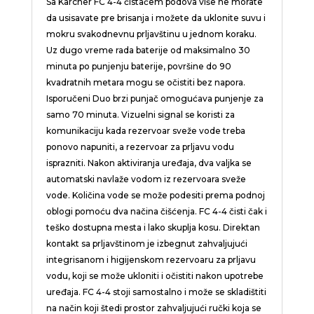
Sa Karcher FC 4-4 čistačem podova više ne morate
da usisavate pre brisanja i možete da uklonite suvu i
mokru svakodnevnu prljavštinu u jednom koraku.
Uz dugo vreme rada baterije od maksimalno 30
minuta po punjenju baterije, površine do 90
kvadratnih metara mogu se očistiti bez napora.
Isporučeni Duo brzi punjač omogućava punjenje za
samo 70 minuta. Vizuelni signal se koristi za
komunikaciju kada rezervoar sveže vode treba
ponovo napuniti, a rezervoar za prljavu vodu
isprazniti. Nakon aktiviranja uređaja, dva valjka se
automatski navlaže vodom iz rezervoara sveže
vode. Količina vode se može podesiti prema podnoj
oblogi pomoću dva načina čišćenja. FC 4-4 čisti čak i
teško dostupna mesta i lako skuplja kosu. Direktan
kontakt sa prljavštinom je izbegnut zahvaljujući
integrisanom i higijenskom rezervoaru za prljavu
vodu, koji se može ukloniti i očistiti nakon upotrebe
uređaja. FC 4-4 stoji samostalno i može se skladištiti
na način koji štedi prostor zahvaljujući ručki koja se