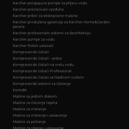
Karcher potapajuće pumpe za prljavu vodu
Karcher prečišćivači vazduha
Karcher pribor za ekstracione mašine
Karcher produžena garancija za Karcher Home&Garden
perače
Karcher profesionalni sistemi za dezinfekciju
Karcher pumpe za vodu
Karcher Robot usisivači
Kompresorski čistači
Kompresorski čistači – pribor
Kompresorski čistači na vrelu vodu
Kompresorski čistači Professional
Kompresorski čistači sa hladnom vodom
Kompresorski sistemi za čišćenje
Kontakt
Mašine sa jednim diskom
Mašine za čišćenje tepiha
Mašine za metenje
Mašine za metenje i usisavanje
Mašine za poliranje
Mašine za ribanje i usisavanje