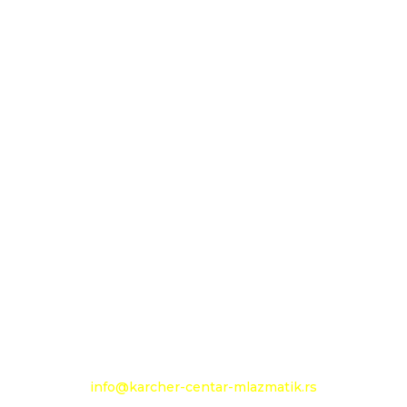
MLAZMATIK DOO KAČAREVO OGRANAK
KARCHER CENTAR - MLAZMATIK
26000 Pančevo
Novoseljanski put 157g
+381 13 333 789
+381 13 373 299
Mobilni: +381 63 363 240
e-mail:
info@karcher-centar-mlazmatik.rs