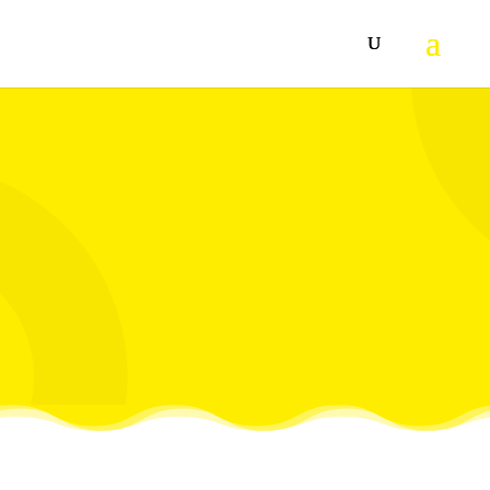
Brzi punjač puni zamenljivu bateriju od 18 V / 2,5 Ah
Karcher Battery Power do 80% za samo 44 minuta i može
se koristiti za sve baterije na 18 V Karcher baterijskoj
platformi.