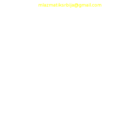
mlazmatiksrbija@gmail.com
Radno vreme
Ponedeljak - Petak :
09h - 13h
Nedelja: neradni dan