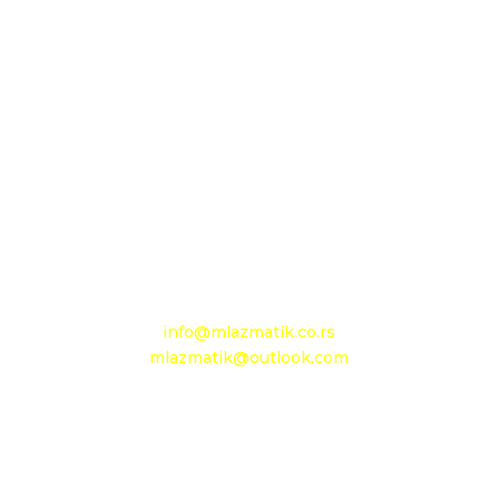
D.O.O. MLAZMATIK, Kačarevo
26212 Kačarevo, M.Tita 1B
+381 13 601 895
+381 13 602 110
Mobilni: +381 63 363 767
e-mail:
info@mlazmatik.co.rs
mlazmatik@outlook.com
Radno vreme:
Radni dani: 08:30h - 16:30h
Subota: 08h - 15h