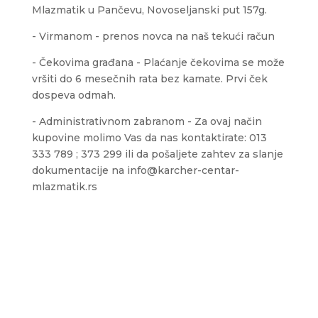
Mlazmatik u Pančevu, Novoseljanski put 157g.
- Virmanom - prenos novca na naš tekući račun
- Čekovima građana - Plaćanje čekovima se može
vršiti do 6 mesečnih rata bez kamate. Prvi ček
dospeva odmah.
- Administrativnom zabranom - Za ovaj način
kupovine molimo Vas da nas kontaktirate: 013
333 789 ; 373 299 ili da pošaljete zahtev za slanje
dokumentacije na info@karcher-centar-
mlazmatik.rs
Sedište firme i servis