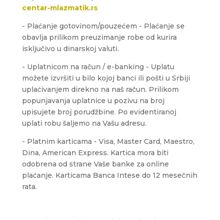
centar-mlazmatik.rs
- Plaćanje gotovinom/pouzećem - Plaćanje se
obavlja prilikom preuzimanje robe od kurira
isključivo u dinarskoj valuti.
- Uplatnicom na račun / e-banking - Uplatu
možete izvršiti u bilo kojoj banci ili pošti u Srbiji
uplaćivanjem direkno na naš račun. Prilikom
popunjavanja uplatnice u pozivu na broj
upisujete broj porudžbine. Po evidentiranoj
uplati robu šaljemo na Vašu adresu.
- Platnim karticama - Visa, Master Card, Maestro,
Dina, American Express. Kartica mora biti
odobrena od strane Vaše banke za online
plaćanje. Karticama Banca Intese do 12 mesečnih
rata.