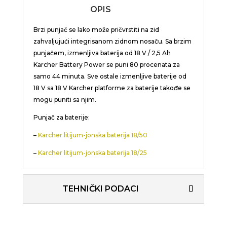
OPIS
Brzi punjač se lako može pričvrstiti na zid
zahvaljujući integrisanom zidnom nosaču. Sa brzim
punjačem, izmenljiva baterija od 18 V / 2,5 Ah
Karcher Battery Power se puni 80 procenata za
samo 44 minuta. Sve ostale izmenljive baterije od
18 V sa 18 V Karcher platforme za baterije takođe se
mogu puniti sa njim.
Punjač za baterije:
–
Karcher litijum-jonska baterija 18/50
–
Karcher litijum-jonska baterija 18/25
TEHNIČKI PODACI