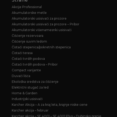
Akcije Professional
Akumulatorske metle
Akumulatorski usisivači za prozore
Akumulatorski usisivači za prozore – Pribor
Akumulatorski višenamesnki usisivači
Čišćenje rezervoara
Čišćenje suvim ledom
Čistači stepenica/pokretnih stepenica
Čistači terasa
Čistači tvrdih podova
Čistači tvrdih podova – Pribor
Compact varijante
Duvači lišća
Ekološka sredstva za čišćenje
Električni stugač za led
Home & Garden
Industrijski usisivači
Karcher Akcija – A za kraj leta, krajnje niske cene
Karcher akcija – februar
Karcher akcija – SE 4001 – SE 4001 Plus – Dubinsko pranje