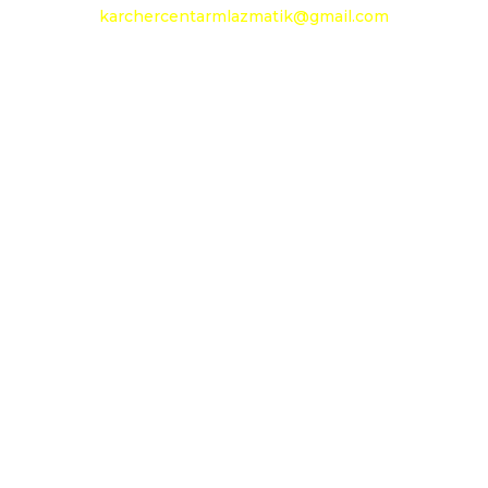
karchercentarmlazmatik@gmail.com
Radno vreme:
Radni dani: 08:00h - 20:00h
Subota: 09:00h - 14h
Nedelja: neradni dan
Social Media
Prati
Prati