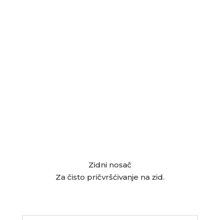
Zidni nosač
Za čisto pričvršćivanje na zid.