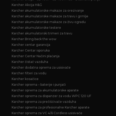
Karcher Akcija H&G
Karcher akumulatorske makaze za orezivanje
Karcher akumulatorske makaze za travu i grmlje
Karcher akumulatorske makaze za živu ogradu
Karcher akumulatorske testere
Karcher akumulatorski trimeri za travu
Karcher Bring back the wow
Karcher centar garancija
Karcher Centar isporuka
Karcher Centar Načini plaćanja
Karcher čistač vazduha
Karcher dodatna oprema za usisivače
Karcher filteri za vodu
Karcher kosačice
Karcher oprema – baterije i punjači
Karcher oprema za akumulatorske aparate
Karcher oprema za dispanzer za vodu WPC 120 UF
Karcher oprema za prečišćivače vazduha
Karcher oprema za profesionalne Karcher aparate
Karcher oprema za VC 4/6 Cordless usisivače