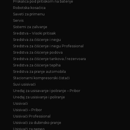
Prskalica pod pritiskom na baterije
Robotska kosačica
Saveti za primenu
Servis
Sistemi za zalivanje
Sredstva – Visoki pritisak
Sredstva za čišćenje i negu
Sredstva za čišćenje i negu Professional
Sredstva za čišćenje podova
Sredstva za čišćenje tankova / rezervoara
Sredstva za čišćenje tepiha
Sredstva za pranje automobila
Stacionarni kompresorski čistači
Suvi usisivači
Uređaj za usisavanje i poliranje – Pribor
Uređaj za usisivanje i poliranje
Usisivači
Usisivači – Pribor
Usisivači Professional
Usisivači za dubinsko pranje
Usisivači za pepeo