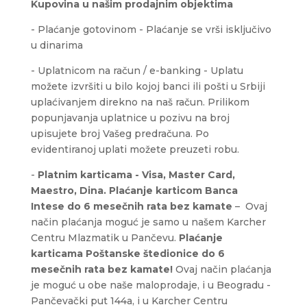
Kupovina u našim prodajnim objektima
- Plaćanje gotovinom - Plaćanje se vrši isključivo
u dinarima
- Uplatnicom na račun / e-banking - Uplatu
možete izvršiti u bilo kojoj banci ili pošti u Srbiji
uplaćivanjem direkno na naš račun. Prilikom
popunjavanja uplatnice u pozivu na broj
upisujete broj Vašeg predračuna. Po
evidentiranoj uplati možete preuzeti robu.
-
Platnim karticama - Visa, Master Card,
Maestro, Dina.
Plaćanje karticom Banca
Intese
do 6 mesečnih rata bez kamate
– Ovaj
način plaćanja moguć je samo u našem Karcher
Centru Mlazmatik u Pančevu.
Plaćanje
karticama Poštanske štedionice do 6
mesečnih rata bez kamate!
Ovaj način plaćanja
je moguć u obe naše maloprodaje, i u Beogradu -
Pančevački put 144a, i u Karcher Centru