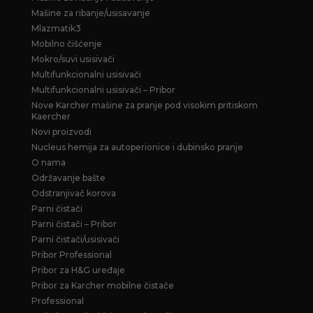
Mašine za ribanje/usisavanje
Mlazmatik3
Mobilno čišćenje
Mokro/suvi usisivači
Multifunkcionalni usisivači
Multifunkcionalni usisivači – Pribor
Nove Karcher mašine za pranje pod visokim pritiskom
Kaercher
Novi proizvodi
Nucleus hemija za autoperionice i dubinsko pranje
O nama
Održavanje bašte
Odstranjivač korova
Parni čistači
Parni čistači – Pribor
Parni čistači/usisivači
Pribor Professional
Pribor za H&G uređaje
Pribor za Karcher mobilne čistače
Professional