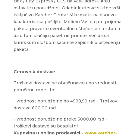
Bex / City Express / GLS na Vašu adresu koju
ostavite u porudžbini.
Odabir kurirske službe vrši
isključivo Karcher Centar Mlazmatik na osnovu
karakteristika pošiljke.
Molimo Vas da pre prijema
paketa proverte eventualno oštećenje na istom i
da u tom slučaju paket ne primite, već da sa
kurirskom službom sačinite zapisnik o oštećenju
paketa.
Cenovnik dostave
Troškovi dostave se obračunavaju po vrednosti
poručene robe i to:
- vrednost porudžbine do 4999,99 rsd - Troškovi
dostave 600,00 rsd
- vrednost porudžbine preko 5000,00 rsd -
troškovi dostave su besplatni
Kupovina u online prodavnici -
www.karcher-