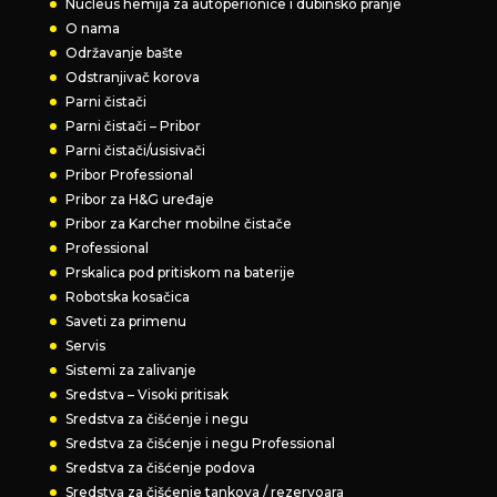
Nucleus hemija za autoperionice i dubinsko pranje
O nama
Održavanje bašte
Odstranjivač korova
Parni čistači
Parni čistači – Pribor
Parni čistači/usisivači
Pribor Professional
Pribor za H&G uređaje
Pribor za Karcher mobilne čistače
Professional
Prskalica pod pritiskom na baterije
Robotska kosačica
Saveti za primenu
Servis
Sistemi za zalivanje
Sredstva – Visoki pritisak
Sredstva za čišćenje i negu
Sredstva za čišćenje i negu Professional
Sredstva za čišćenje podova
Sredstva za čišćenje tankova / rezervoara