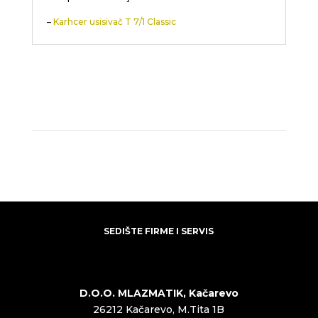
–
Karhcer usisivač T 7/1 Classic
SEDIŠTE FIRME I SERVIS
D.O.O. MLAZMATIK, Kačarevo
26212 Kačarevo, M.Tita 1B