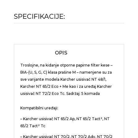
SPECIFIKACIJE:
OPIS
Troslojne, na kidanje otporne papirne filter kese –
BIA-(U, S, G, C) klasa prašine M – namenjene su za
sve varijante modela Karcher usisivač NT 48/1,
Karcher NT 65/2 Eco + Me kao i za uređaj Karcher
usisivač NT 72/2 Eco Tc. Sadržaj: 5 komada
Kompatibilni uređaji:
– Karcher usisivač NT 65/2 Ap, NT 65/2 Tact², NT
65/2 Tact² Tc
– Karcher usisivač NT 70/2, NT 70/2 Adv, NT 70/2