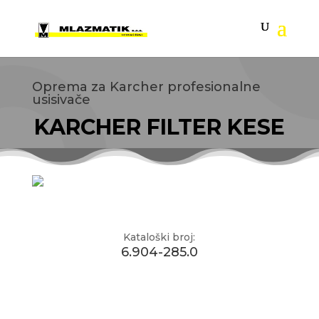
Oprema za Karcher profesionalne
usisivače
KARCHER FILTER KESE
Kataloški broj:
6.904-285.0