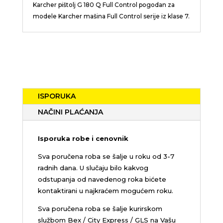
Karcher pištolj G 180 Q Full Control pogodan za
modele Karcher mašina Full Control serije iz klase 7.
ISPORUKA
NAČINI PLAĆANJA
Isporuka robe i cenovnik
Sva poručena roba se šalje u roku od 3-7
radnih dana. U slučaju bilo kakvog
odstupanja od navedenog roka bićete
kontaktirani u najkraćem mogućem roku.
Sva poručena roba se šalje kurirskom
službom Bex / City Express / GLS na Vašu