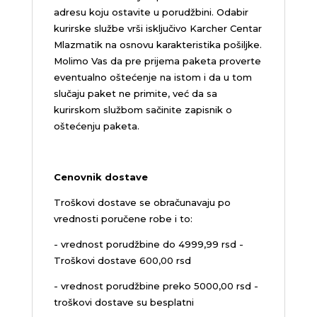
adresu koju ostavite u porudžbini.
Odabir
kurirske službe vrši isključivo Karcher Centar
Mlazmatik na osnovu karakteristika pošiljke.
Molimo Vas da pre prijema paketa proverte
eventualno oštećenje na istom i da u tom
slučaju paket ne primite, već da sa
kurirskom službom sačinite zapisnik o
oštećenju paketa.
Cenovnik dostave
Troškovi dostave se obračunavaju po
vrednosti poručene robe i to:
- vrednost porudžbine do 4999,99 rsd -
Troškovi dostave 600,00 rsd
- vrednost porudžbine preko 5000,00 rsd -
troškovi dostave su besplatni