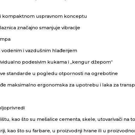
jući kompaktnom uspravnom konceptu
laznica značajno smanjuje vibracije
pumpa
a vodenim i vazdušnim hlađenjem
dividualno podesivim kukama i „kengur džepom“
nove standarde u pogledu otpornosti na ogrebotine
kođe maksimalno ergonomska za upotrebu i laka za transp
oljoprivredi
lištu, kao što su mešalice cementa, skele, utovarivači na 
riji, kao što su farbare, u proizvodnji hrane ili u proizvod