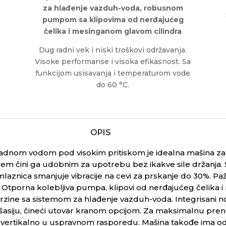
za hlađenje vazduh-voda, robusnom
pumpom sa klipovima od nerđajućeg
čelika i mesinganom glavom cilindra
Dug radni vek i niski troškovi održavanja.
Visoke performanse i visoka efikasnost. Sa
funkcijom usisavanja i temperaturom vode
do 60 °C.
OPIS
 hladnom vodom pod visokim pritiskom je idealna mašina 
em čini ga udobnim za upotrebu bez ikakve sile držanja. S
aznica smanjuje vibracije na cevi za prskanje do 30%. Pažlj
. Otporna kolebljiva pumpa, klipovi od nerđajućeg čelika 
zine sa sistemom za hlađenje vazduh-voda. Integrisani nos
šasiju, čineći utovar kranom opcijom. Za maksimalnu pren
 vertikalno u uspravnom rasporedu. Mašina takođe ima od