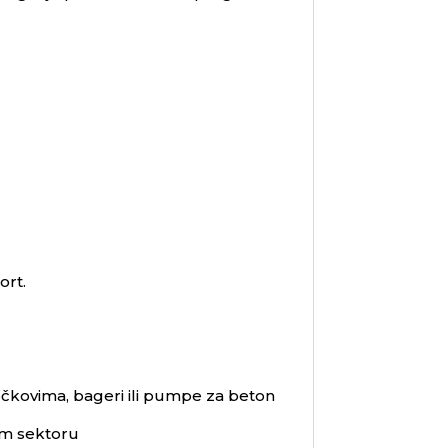
ort.
točkovima, bageri ili pumpe za beton
nom sektoru