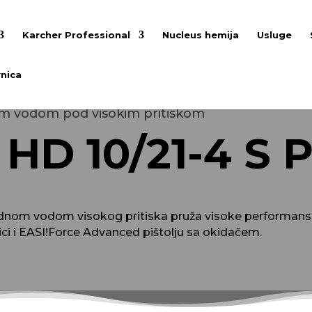
Karcher Professional
Nucleus hemija
Usluge
nica
om vodom pod visokim pritiskom
HD 10/21-4 S 
ladnom vodom visokog pritiska pruža visoke performanse
nici i EASI!Force Advanced pištolju sa okidačem.