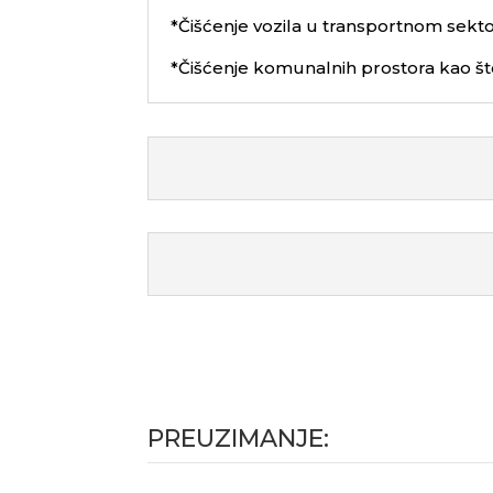
*Čišćenje vozila u transportnom sektor
*Čišćenje komunalnih prostora kao što s
PREUZIMANJE: