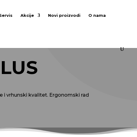
Servis
Akcije
Novi proizvodi
O nama
PLUS
 i vrhunski kvalitet. Ergonomski rad