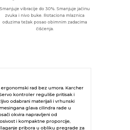
Smanjuje vibracije do 30%. Smanjuje jačinu
zvuka i nivo buke. Rotaciona mlaznica
oduzima težak posao obimnim zadacima
čišćenja.
za ergonomski rad bez umora. Karcher
ervo kontroler reguliše pritisak i
ivo odabrani materijali i vrhunski
i mesingana glava cilindra rade u
ači okvira napravljeni od
osivost i kompaktne proporcije,
laganje pribora u obliku pregrade za