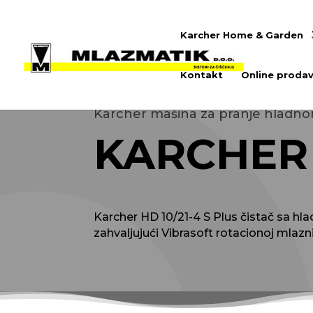
Karcher Home & Garden
Kontakt
Online prodav
Karcher mašina za pranje hladn
KARCHER 
Karcher HD 10/21-4 S Plus čistač sa h
zahvaljujući Vibrasoft rotacionoj mlaz