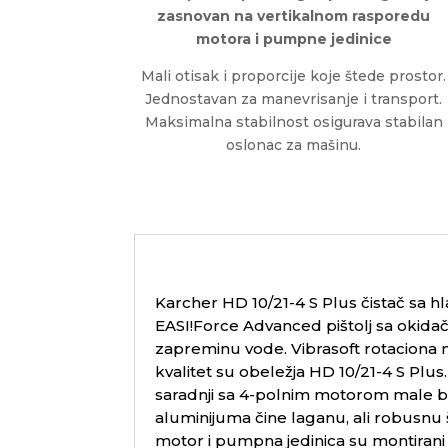
zasnovan na vertikalnom rasporedu
motora i pumpne jedinice
Mali otisak i proporcije koje štede prostor.
Jednostavan za manevrisanje i transport.
Maksimalna stabilnost osigurava stabilan
oslonac za mašinu.
Karcher HD 10/21-4 S Plus čistač sa
EASI!Force Advanced pištolj sa okidač
zapreminu vode. Vibrasoft rotaciona ml
kvalitet su obeležja HD 10/21-4 S Plus
saradnji sa 4-polnim motorom male br
aluminijuma čine laganu, ali robusnu 
motor i pumpna jedinica su montirani