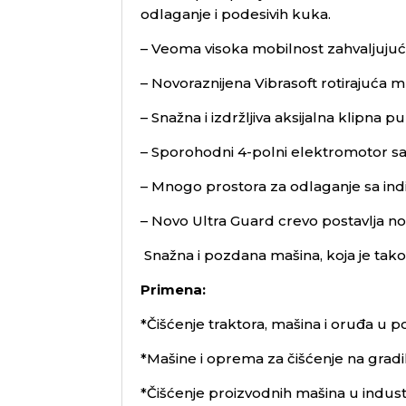
odlaganje i podesivih kuka.
– Veoma visoka mobilnost zahvalju
– Novoraznijena Vibrasoft rotirajuća m
– Snažna i izdržljiva aksijalna klipna 
– Sporohodni 4-polni elektromotor s
– Mnogo prostora za odlaganje sa in
– Novo Ultra Guard crevo postavlja 
Snažna i pozdana mašina, koja je ta
Primena:
*Čišćenje traktora, mašina i oruđa u p
*Mašine i oprema za čišćenje na gradi
*Čišćenje proizvodnih mašina u indust