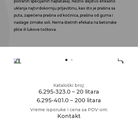
poliranih specijalnih naplataka).
Nežno dejstvo efikasno
uklanja najtvrdokorniju prljavštinu, kao što je prašina sa
puta, zapečena prašina od kočinica, prašina od guma i
naslage zimske soli. Nema štetnih efekata na betonske
pliče ili lukove točkova.
Kataloški broj:
6.295-323.0 – 20 litara
6.295-401.0 – 200 litara
Vreme isporuke i cena sa PDV-om:
Kontakt