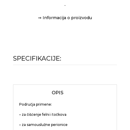
⇒ Informacija o proizvodu
SPECIFIKACIJE:
OPIS
Područja primene:
– za čišćenje felni i točkova
– za samouslužne perionice