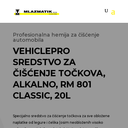
Profesionalna hemija za čišćenje
automobila
VEHICLEPRO
SREDSTVO ZA
ČIŠĆENJE TOČKOVA,
ALKALNO, RM 801
CLASSIC, 20L
Specijalno sredstvo za čišćenje točkova za sve obložene
naplatke od legure i čelika (osim neobloženih visoko