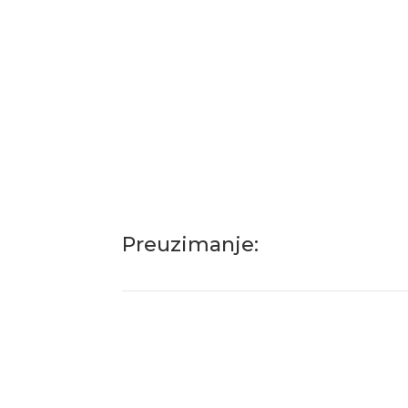

Garancija 2 godine
S
Preuzimanje: