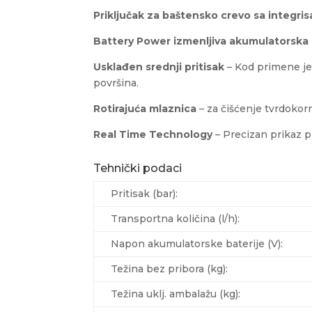
Priključak za baštensko crevo sa integris
Battery Power izmenljiva akumulatorska 
Usklađen srednji pritisak
– Kod primene je
površina.
Rotirajuća mlaznica
– za čišćenje tvrdokorn
Real Time Technology
– Precizan prikaz p
Tehnički podaci
Pritisak (bar):
Transportna količina (l/h):
Napon akumulatorske baterije (V):
Težina bez pribora (kg):
Težina uklj. ambalažu (kg):