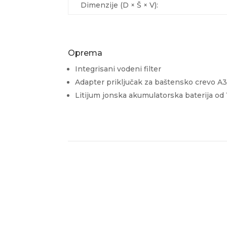
Dimenzije (D × Š × V):
Oprema
Integrisani vodeni filter
Adapter priključak za baštensko crevo A3
Litijum jonska akumulatorska baterija od