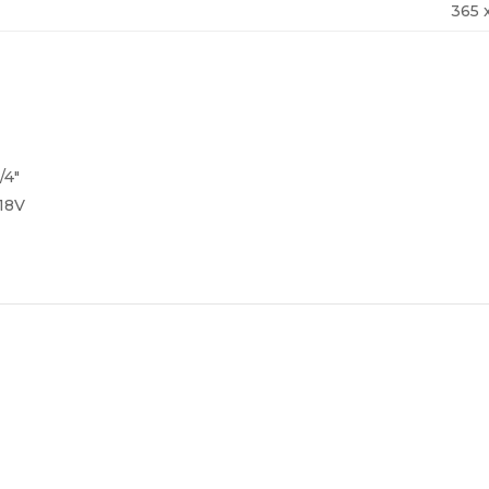
365 
/4″
 18V