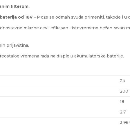
anim filterom.
baterija od 18V
– Može se odmah svuda primeniti, takođe i u o
dnostavne mlazne cevi, efikasan i istovremeno nežan ravan ml
ih prljavština.
reostalog vremena rada na displeju akumulatorske baterije.
24
200
18
2,7
3,96