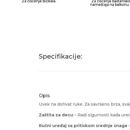
Za čišćenje bicikala.
Za čišćenje baštensko
nameštaja na balkonu il
Specifikacije:
Opis
Uvek na dohvat ruke. Za savršeno brza, sv
Zaštita za decu
– Radi sigurnosti kada uređ
Ručni uređaj sa pritiskom srednje snage
–