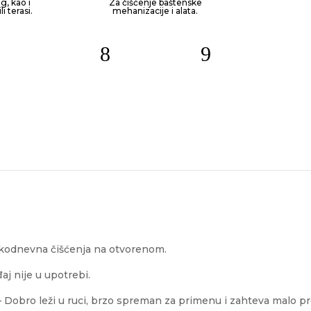
g, kao i
Za čišćenje baštenske
i terasi.
mehanizacije i alata.
akodnevna čišćenja na otvorenom.
aj nije u upotrebi.
 Dobro leži u ruci, brzo spreman za primenu i zahteva malo pr