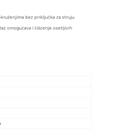
kruženjima bez priključka za struju.
az omogućava i čišćenje osetljivih
4