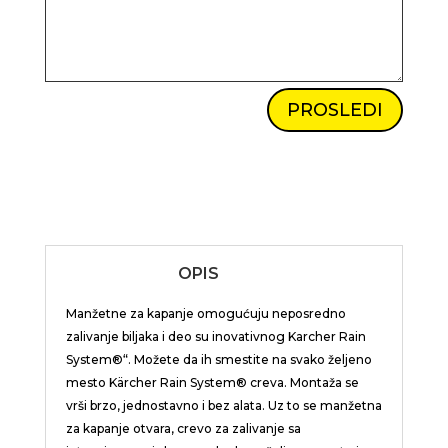
PROSLEDI
OPIS
Manžetne za kapanje omogućuju neposredno
zalivanje biljaka i deo su inovativnog Karcher
Rain
System
®“. Možete da ih smestite na svako željeno
mesto
Kärcher Rain System
® creva. Montaža se
vrši brzo, jednostavno i bez alata. Uz to se manžetna
za kapanje otvara, crevo za zalivanje sa