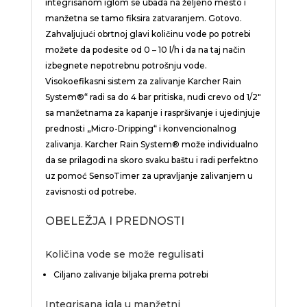
integrisanom iglom se ubada na željeno mesto i
manžetna se tamo fiksira zatvaranjem. Gotovo.
Zahvaljujući obrtnoj glavi količinu vode po potrebi
možete da podesite od 0 – 10 l/h i da na taj način
izbegnete nepotrebnu potrošnju vode.
Visokoefikasni sistem za zalivanje Karcher
Rain
System
®“ radi sa do 4 bar pritiska, nudi crevo od 1/2″
sa manžetnama za kapanje i raspršivanje i ujedinjuje
prednosti „Micro-Dripping“ i konvencionalnog
zalivanja.
Karcher Rain System
® može individualno
da se prilagodi na skoro svaku baštu i radi perfektno
uz pomoć
SensoTimer
za upravljanje zalivanjem u
zavisnosti od potrebe.
OBELEŽJA I PREDNOSTI
Količina vode se može regulisati
Ciljano zalivanje biljaka prema potrebi
Integrisana igla u manžetni