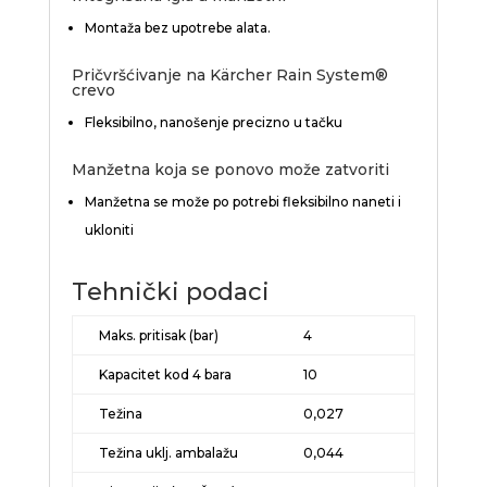
Montaža bez upotrebe alata.
Pričvršćivanje na
Kärcher Rain System
®
crevo
Fleksibilno, nanošenje precizno u tačku
Manžetna koja se ponovo može zatvoriti
Manžetna se može po potrebi fleksibilno naneti i
ukloniti
Tehnički podaci
Maks. pritisak (bar)
4
Kapacitet kod 4 bara
10
Težina
0,027
Težina uklj. ambalažu
0,044