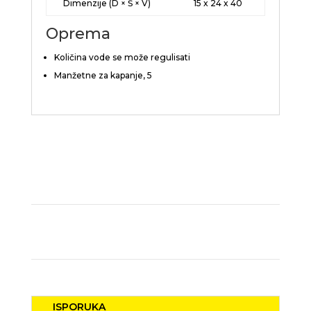
Dimenzije (D × Š × V)
15 x 24 x 40
Oprema
Količina vode se može regulisati
Manžetne za kapanje, 5
ISPORUKA