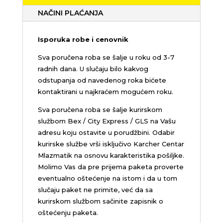
NAČINI PLAĆANJA
Isporuka robe i cenovnik
Sva poručena roba se šalje u roku od 3-7
radnih dana. U slučaju bilo kakvog
odstupanja od navedenog roka bićete
kontaktirani u najkraćem mogućem roku.
Sva poručena roba se šalje kurirskom
službom Bex / City Express / GLS na Vašu
adresu koju ostavite u porudžbini.
Odabir
kurirske službe vrši isključivo Karcher Centar
Mlazmatik na osnovu karakteristika pošiljke.
Molimo Vas da pre prijema paketa proverte
eventualno oštećenje na istom i da u tom
slučaju paket ne primite, već da sa
kurirskom službom sačinite zapisnik o
oštećenju paketa.