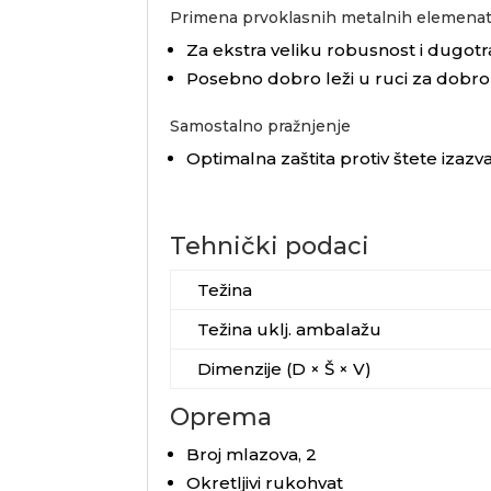
Primena prvoklasnih metalnih elemena
Za ekstra veliku robusnost i dugotr
Posebno dobro leži u ruci za dobro 
Samostalno pražnjenje
Optimalna zaštita protiv štete izaz
Tehnički podaci
Težina
Težina uklj. ambalažu
Dimenzije (D × Š × V)
Oprema
Broj mlazova, 2
Okretljivi rukohvat