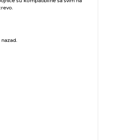
pojnice su kompatibilne sa svim na
crevo.
 nazad.