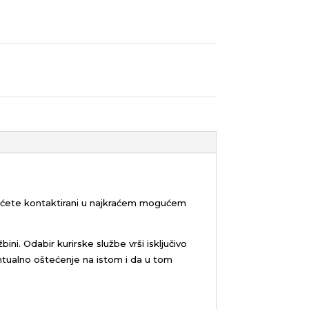
bićete kontaktirani u najkraćem mogućem
žbini.
Odabir kurirske službe vrši isključivo
tualno oštećenje na istom i da u tom