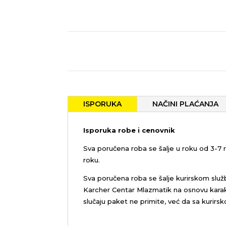
ISPORUKA
NAČINI PLAĆANJA
Isporuka robe i cenovnik
Sva poručena roba se šalje u roku od 3-7
roku.
Sva poručena roba se šalje kurirskom služ
Karcher Centar Mlazmatik na osnovu karakt
slučaju paket ne primite, već da sa kurirs