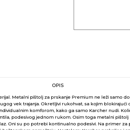
OPIS
erijal. Metalni pištolj za prskanje Premium ne leži samo do
gog vek trajanja. Okretljivi rukohvat, sa kojim blokiraju
individualnim komforom, kako ga samo Karcher nudi. Količ
ila, podesivog jednom rukom. Osim toga metalni pištolj
laz. Oni su po potrebi kontinualno podesivi. Na primer za poli