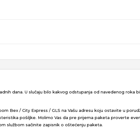
 radnih dana. U slučaju bilo kakvog odstupanja od navedenog roka 
bom Bex / City Express / GLS na Vašu adresu koju ostavite u porud
eristika pošiljke.
Molimo Vas da pre prijema paketa proverte even
kom službom sačinite zapisnik o oštećenju paketa.