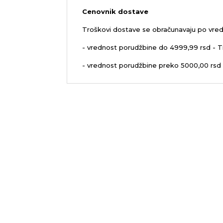
Cenovnik dostave
Troškovi dostave se obračunavaju po vred
- vrednost porudžbine do 4999,99 rsd - T
- vrednost porudžbine preko 5000,00 rsd 
Sedište firme i servis
Malopr