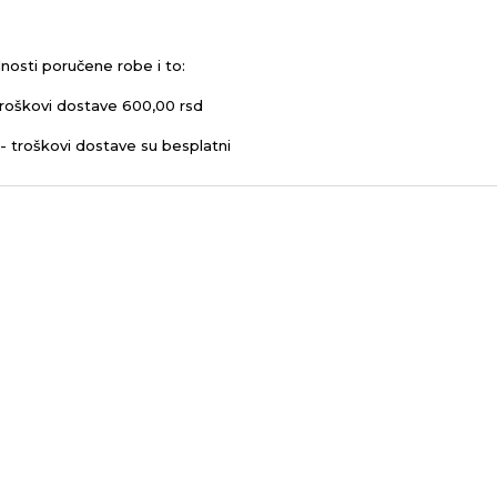
nosti poručene robe i to:
roškovi dostave 600,00 rsd
- troškovi dostave su besplatni
odaja 1
Social Med
Prati
Prati