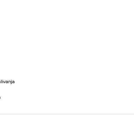
livanja
a