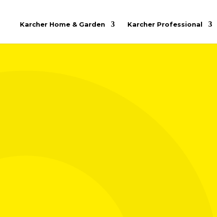
Karcher Home & Garden
Karcher Professional
Prvoklasni i ekstra robusni metalni piš
komforno leži u ruci.