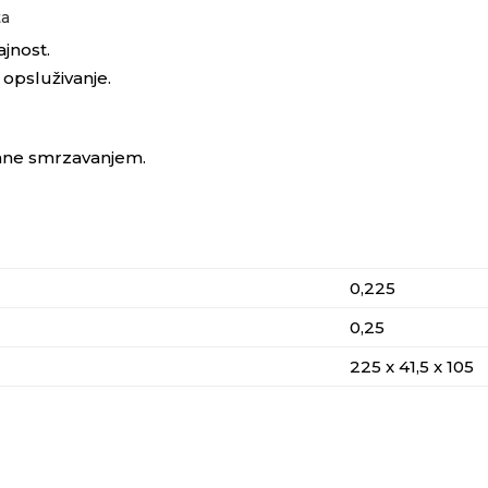
ta
ajnost.
opsluživanje.
vane smrzavanjem.
0,225
0,25
225 x 41,5 x 105