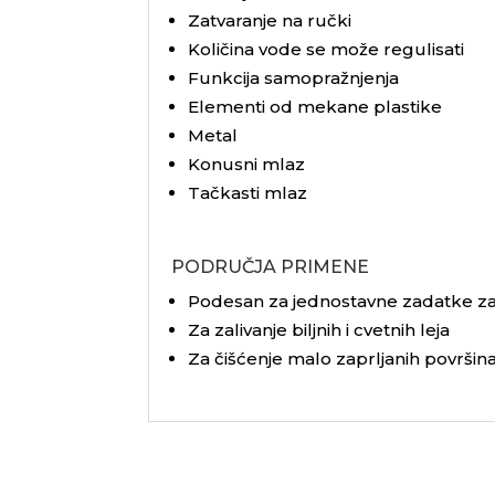
Zatvaranje na ručki
Količina vode se može regulisati
Funkcija samopražnjenja
Elementi od mekane plastike
Metal
Konusni mlaz
Tačkasti mlaz
PODRUČJA PRIMENE
Podesan za jednostavne zadatke za
Za zalivanje biljnih i cvetnih leja
Za čišćenje malo zaprljanih površin