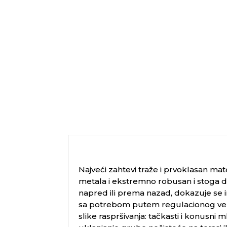
Najveći zahtevi traže i prvoklasan mat
metala i ekstremno robusan i stoga du
napred ili prema nazad, dokazuje se 
sa potrebom putem regulacionog vent
slike raspršivanja: tačkasti i konusni m