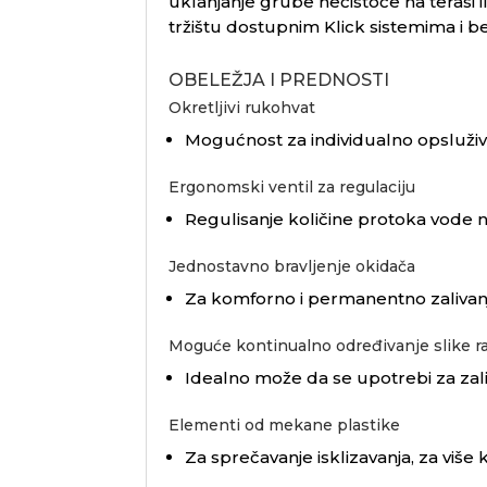
uklanjanje grube nečistoće na terasi 
tržištu dostupnim Klick sistemima i 
OBELEŽJA I PREDNOSTI
Okretljivi rukohvat
Mogućnost za individualno opsluživ
Ergonomski ventil za regulaciju
Regulisanje količine protoka vode 
Jednostavno bravljenje okidača
Za komforno i permanentno zalivan
Moguće kontinualno određivanje slike r
Idealno može da se upotrebi za zaliv
Elementi od mekane plastike
Za sprečavanje isklizavanja, za više 