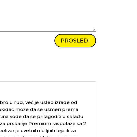
PROSLEDI
bro u ruci, već je usled izrade od
ći okidač može da se usmeri prema
ina vode da se prilagoditi u skladu
 za prskanje Premium raspolaže sa 2
vanje cvetnih i biljnih leja ili za