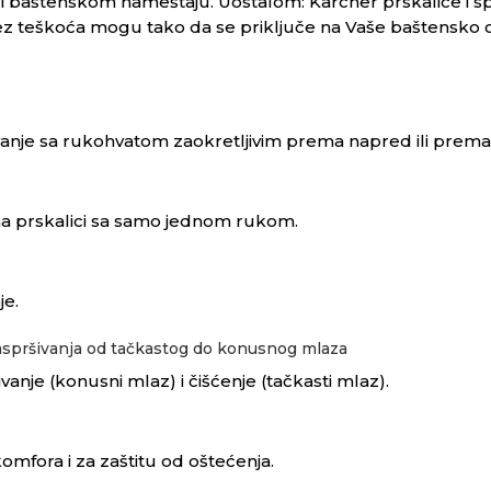
ili baštenskom nameštaju. Uostalom: Karcher prskalice i s
bez teškoća mogu tako da se priključe na Vaše baštensko 
anje sa rukohvatom zaokretljivim prema napred ili prema
na prskalici sa samo jednom rukom.
je.
aspršivanja od tačkastog do konusnog mlaza
anje (konusni mlaz) i čišćenje (tačkasti mlaz).
komfora i za zaštitu od oštećenja.