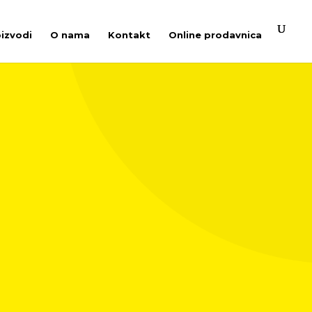
oizvodi
O nama
Kontakt
Online prodavnica
ajna zadovoljstva pri polivanju i