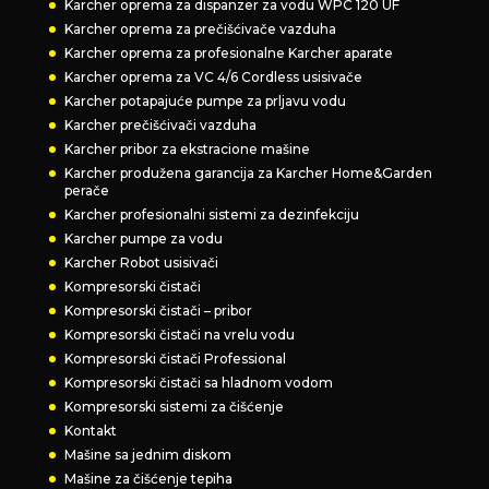
Karcher oprema za dispanzer za vodu WPC 120 UF
Karcher oprema za prečišćivače vazduha
Karcher oprema za profesionalne Karcher aparate
Karcher oprema za VC 4/6 Cordless usisivače
Karcher potapajuće pumpe za prljavu vodu
Karcher prečišćivači vazduha
Karcher pribor za ekstracione mašine
Karcher produžena garancija za Karcher Home&Garden
perače
Karcher profesionalni sistemi za dezinfekciju
Karcher pumpe za vodu
Karcher Robot usisivači
Kompresorski čistači
Kompresorski čistači – pribor
Kompresorski čistači na vrelu vodu
Kompresorski čistači Professional
Kompresorski čistači sa hladnom vodom
Kompresorski sistemi za čišćenje
Kontakt
Mašine sa jednim diskom
Mašine za čišćenje tepiha