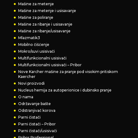
Mašine za metenje
Mašine za metenje i usisavanje
Mašine za poliranje
Mašine za ribanje i usisavanje
Mašine za ribanje/usisavanje
Mlazmatik3
Mobilno čišćenje
Mokro/suvi usisivači
Multifunkcionalni usisivači
Multifunkcionalni usisivači – Pribor
Nove Karcher mašine za pranje pod visokim pritiskom
Kaercher
Novi proizvodi
Nucleus hemija za autoperionice i dubinsko pranje
O nama
Održavanje bašte
Odstranjivač korova
Parni čistači
Parni čistači – Pribor
Parni čistači/usisivači
Pribor Professional