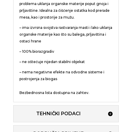
problema uklanja organske materije poput gnoja i
prljavštine. Idealna za čišćenje ostatka kod prerade
mesa, kao i prostorije za mužu.
– ima izvrsna svojstva rastvaranja masti i lako uklanja
organske materije kao što su balega, prljavština i
ostaci hrane
– 100% biorazgradiv
– ne oštećuje nijedan stabilni objekat
– nema negativne efekte na odvodne sisteme i
postrojenja za biogas
Bezbednosna lista dostupna na zahtev.
TEHNIČKI PODACI