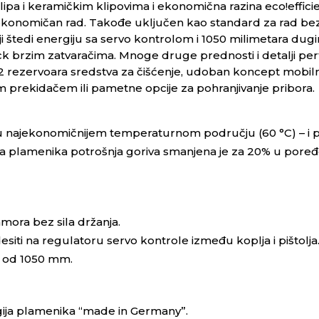
lipa i keramičkim klipovima i ekonomična razina
eco!effici
ekonomičan rad. Takođe uključen kao standard za rad b
i štedi energiju sa servo kontrolom i 1050 milimetara d
ck
brzim zatvaračima. Mnoge druge prednosti i detalji perfo
2 rezervoara sredstva za čišćenje, udoban koncept mobiln
 prekidačem ili pametne opcije za pohranjivanje pribora.
i u najekonomičnijem temperaturnom području (60 °C) – i
a plamenika potrošnja goriva smanjena je za 20% u por
ora bez sila držanja.
esiti na regulatoru servo kontrole između koplja i pištolja
a od 1050 mm.
ogija plamenika “made in Germany”.