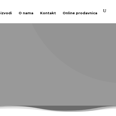
oizvodi
O nama
Kontakt
Online prodavnica
nim električnim motorom,