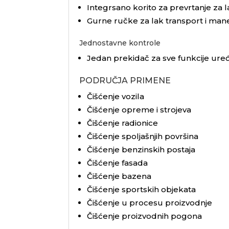
Integrsano korito za prevrtanje za 
Gurne ručke za lak transport i mane
Jednostavne kontrole
Jedan prekidač za sve funkcije uređ
PODRUČJA PRIMENE
Čišćenje vozila
Čišćenje opreme i strojeva
Čišćenje radionice
Čišćenje spoljašnjih površina
Čišćenje benzinskih postaja
Čišćenje fasada
Čišćenje bazena
Čišćenje sportskih objekata
Čišćenje u procesu proizvodnje
Čišćenje proizvodnih pogona