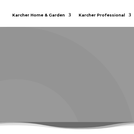
Karcher Home & Garden
Karcher Professional
KARCHER 
Jednostavan, snažan visokopritisni K
ekonomičnom razinom
eco!efficiency
i