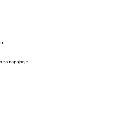
u.
a za napajanje.