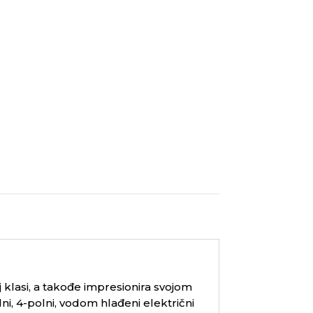
 klasi, a takođe impresionira svojom
, 4-polni, vodom hlađeni električni