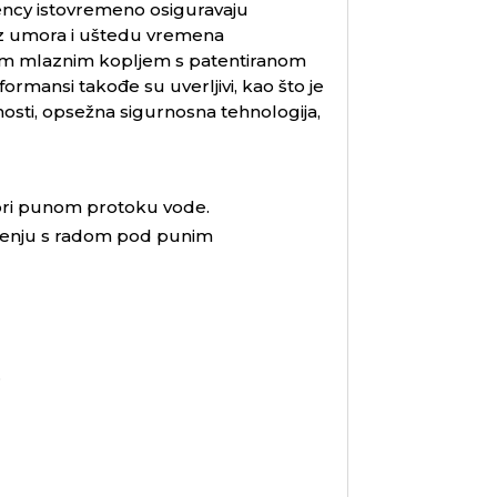
ency
istovremeno osiguravaju
ez umora i uštedu vremena
ugim mlaznim kopljem s patentiranom
rmansi takođe su uverljivi, kao što je
osti, opsežna sigurnosna tehnologija,
 pri punom protoku vode.
eđenju s radom pod punim
.