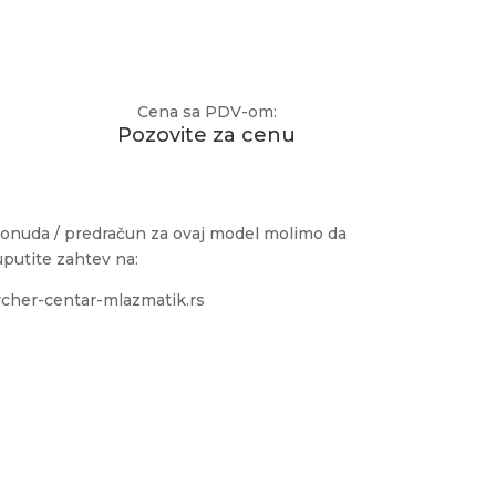
Cena sa PDV-om:
Pozovite za cenu
onuda / predračun za ovaj model molimo da
uputite zahtev na:
cher-centar-mlazmatik.rs