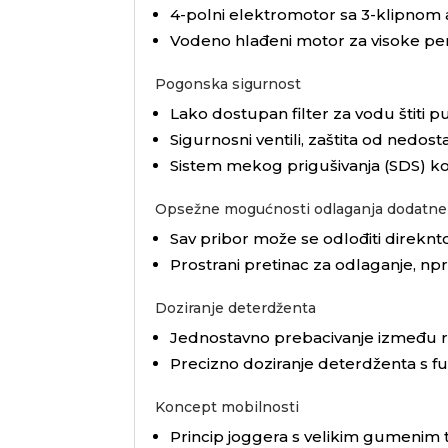
4-polni elektromotor sa 3-klipno
Vodeno hlađeni motor za visoke pe
Pogonska sigurnost
Lako dostupan filter za vodu štiti 
Sigurnosni ventili, zaštita od nedos
Sistem mekog prigušivanja (SDS) kom
Opsežne mogućnosti odlaganja dodatne
Sav pribor može se odlođiti direknto
Prostrani pretinac za odlaganje, npr.
Doziranje deterdženta
Jednostavno prebacivanje između re
Precizno doziranje deterdženta s fun
Koncept mobilnosti
Princip joggera s velikim gumenim