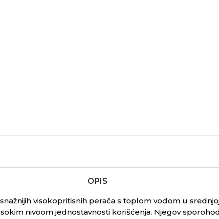
OPIS
snažnijih visokopritisnih perača s toplom vodom u srednjoj
okim nivoom jednostavnosti korišćenja. Njegov sporohodni