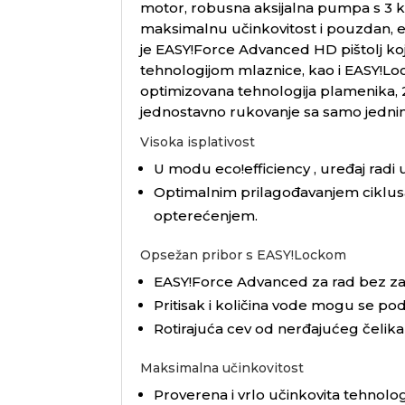
motor, robusna aksijalna pumpa s 3 k
maksimalnu učinkovitost i pouzdan, 
je
EASY!Force
Advanced HD pištolj koj
tehnologijom mlaznice, kao i
EASY!Lo
optimizovana tehnologija plamenika, 
jednostavno rukovanje sa samo jednim
Visoka isplativost
U modu
eco!efficiency
, uređaj rad
Optimalnim prilagođavanjem ciklus
opterećenjem.
Opsežan pribor s
EASY!Lockom
EASY!Force
Advanced za rad bez zam
Pritisak i količina vode mogu se pod
Rotirajuća cev od nerđajućeg čelik
Maksimalna učinkovitost
Proverena i vrlo učinkovita tehnol