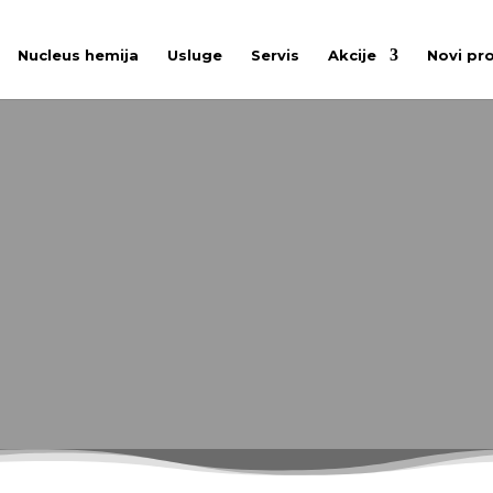
Nucleus hemija
Usluge
Servis
Akcije
Novi pr
HDS 10/21-4 S
archer perač s toplom vodom s 4-polnim, vodeno hlađe
 2 rezervoara za deterdžent.