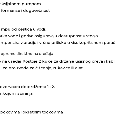
m aksijalnom pumpom.
rformanse i dugovečnost.
pumpu od čestica u vodi.
tatka vode i goriva osiguravaju dostupnost uređaja.
penzira vibracije i vršne pritiske u visokopritisnom perač
 opreme direktno na uređaju
 na uređaj. Postoje 2 kuke za držanje usisnog creva i kabl
 za proizvode za čišćenje, rukavice ili alat.
zervoara deterdženta 1 i 2.
kcijom ispiranja.
 točkovima i okretnim točkovima