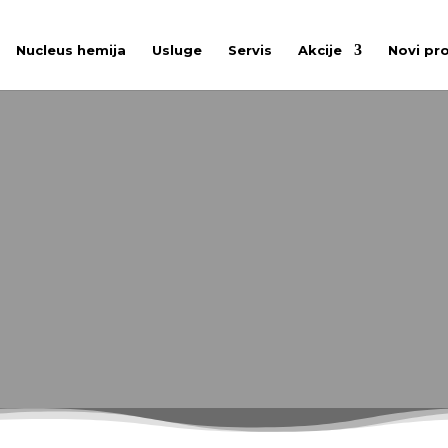
Nucleus hemija
Usluge
Servis
Akcije
Novi pr
HDS 10/21-4 
om vodom s 4-polnim, vodom hlađenim električnim mo
agođenu korisniku s maksimalnim učinkom.