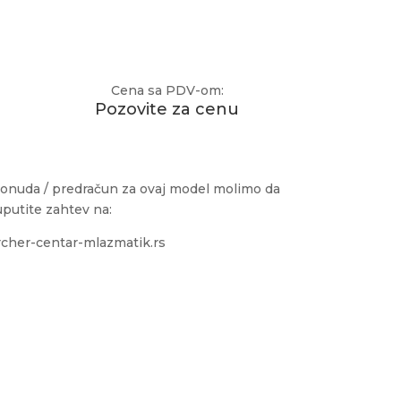
Cena sa PDV-om:
Pozovite za cenu
onuda / predračun za ovaj model molimo da
uputite zahtev na:
cher-centar-mlazmatik.rs