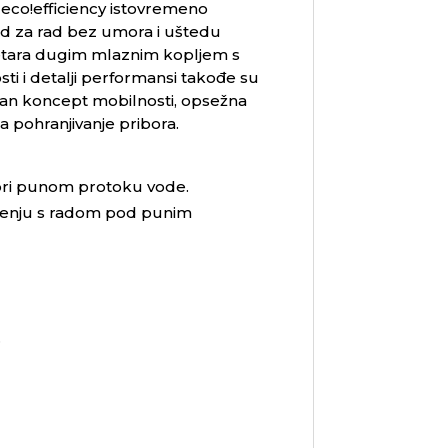
a
eco!efficiency
istovremeno
d za rad bez umora i uštedu
metara dugim mlaznim kopljem s
 i detalji performansi takođe su
oban koncept mobilnosti, opsežna
 pohranjivanje pribora.
 pri punom protoku vode.
eđenju s radom pod punim
.