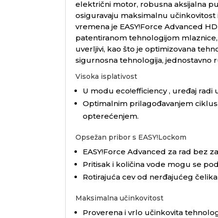
električni motor, robusna aksijalna p
osiguravaju maksimalnu učinkovitost
vremena je
EASY!Force
Advanced HD pi
patentiranom tehnologijom mlaznice,
uverljivi, kao što je optimizovana te
sigurnosna tehnologija, jednostavno 
Visoka isplativost
U modu
eco!efficiency
, uređaj rad
Optimalnim prilagođavanjem ciklus
opterećenjem.
Opsežan pribor s
EASY!Lockom
EASY!Force
Advanced za rad bez zam
Pritisak i količina vode mogu se pod
Rotirajuća cev od nerđajućeg čelik
Maksimalna učinkovitost
Proverena i vrlo učinkovita tehnol