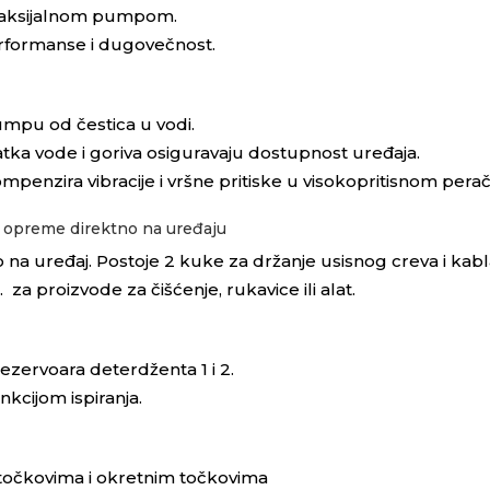
m aksijalnom pumpom.
rformanse i dugovečnost.
pumpu od čestica u vodi.
tatka vode i goriva osiguravaju dostupnost uređaja.
penzira vibracije i vršne pritiske u visokopritisnom perač
 opreme direktno na uređaju
 na uređaj. Postoje 2 kuke za držanje usisnog creva i kabl
 za proizvode za čišćenje, rukavice ili alat.
zervoara deterdženta 1 i 2.
kcijom ispiranja.
 točkovima i okretnim točkovima