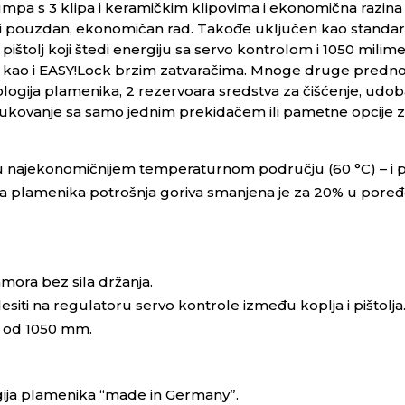
umpa s 3 klipa i keramičkim klipovima i ekonomična razin
 i pouzdan, ekonomičan rad. Takođe uključen kao standar
štolj koji štedi energiju sa servo kontrolom i 1050 mili
 kao i
EASY!Lock
brzim zatvaračima. Mnoge druge prednosti
hnologija plamenika, 2 rezervoara sredstva za čišćenje, ud
rukovanje sa samo jednim prekidačem ili pametne opcije za
i u najekonomičnijem temperaturnom području (60 °C) – i
a plamenika potrošnja goriva smanjena je za 20% u por
ora bez sila držanja.
esiti na regulatoru servo kontrole između koplja i pištolja
a od 1050 mm.
ogija plamenika “made in Germany”.