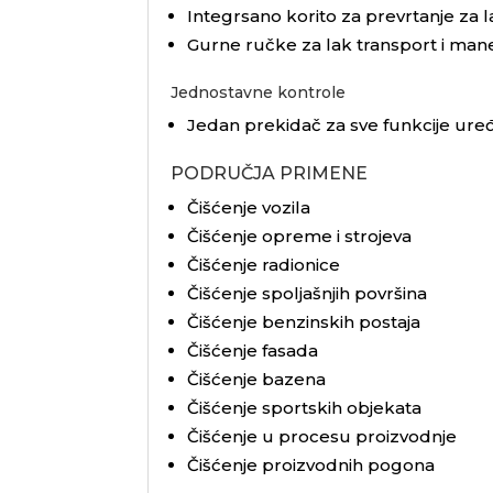
Integrsano korito za prevrtanje za 
Gurne ručke za lak transport i mane
Jednostavne kontrole
Jedan prekidač za sve funkcije uređ
PODRUČJA PRIMENE
Čišćenje vozila
Čišćenje opreme i strojeva
Čišćenje radionice
Čišćenje spoljašnjih površina
Čišćenje benzinskih postaja
Čišćenje fasada
Čišćenje bazena
Čišćenje sportskih objekata
Čišćenje u procesu proizvodnje
Čišćenje proizvodnih pogona