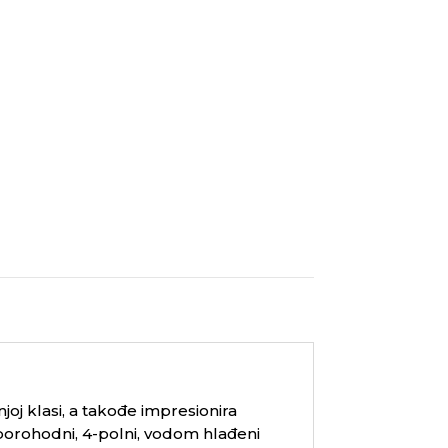
oj klasi, a takođe impresionira
orohodni, 4-polni, vodom hlađeni