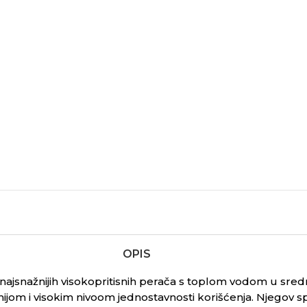
OPIS
ajsnažnijih visokopritisnih perača s toplom vodom u srednj
om i visokim nivoom jednostavnosti korišćenja. Njegov sp