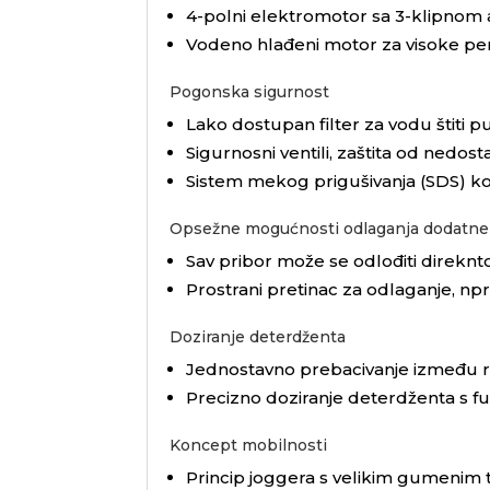
4-polni elektromotor sa 3-klipno
Vodeno hlađeni motor za visoke pe
Pogonska sigurnost
Lako dostupan filter za vodu štiti 
Sigurnosni ventili, zaštita od nedos
Sistem mekog prigušivanja (SDS) kom
Opsežne mogućnosti odlaganja dodatne
Sav pribor može se odlođiti direknto
Prostrani pretinac za odlaganje, npr.
Doziranje deterdženta
Jednostavno prebacivanje između re
Precizno doziranje deterdženta s fun
Koncept mobilnosti
Princip joggera s velikim gumenim