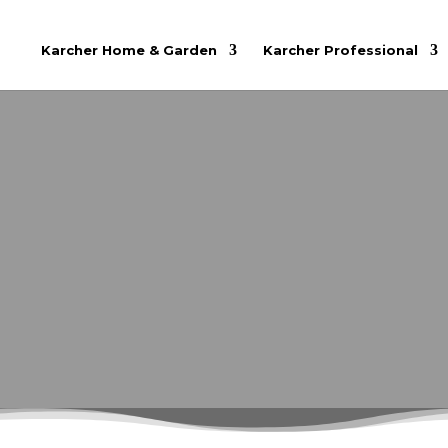
Karcher Home & Garden
Karcher Professional
KARCHER 
Visokopritisni Karcher perač s topl
creva vešto kombinuje udobnost pril