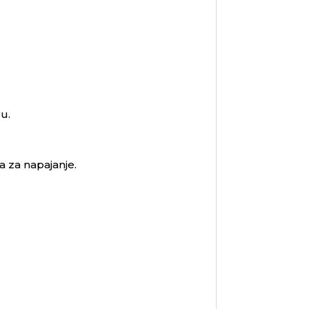
u.
a za napajanje.