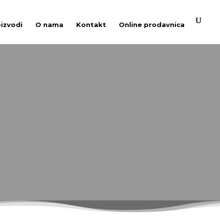
oizvodi
O nama
Kontakt
Online prodavnica
MXA
torom i automatskim namotavanjem