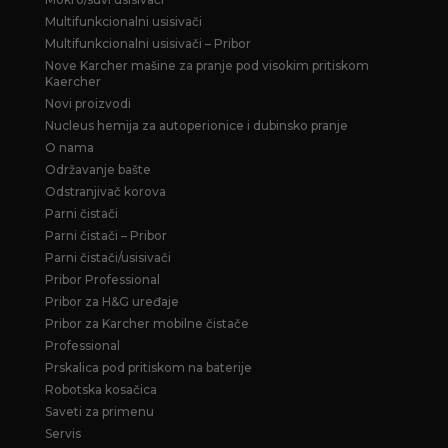
Multifunkcionalni usisivači
Multifunkcionalni usisivači – Pribor
Nove Karcher mašine za pranje pod visokim pritiskom
Kaercher
Novi proizvodi
Nucleus hemija za autoperionice i dubinsko pranje
O nama
Održavanje bašte
Odstranjivač korova
Parni čistači
Parni čistači – Pribor
Parni čistači/usisivači
Pribor Professional
Pribor za H&G uređaje
Pribor za Karcher mobilne čistače
Professional
Prskalica pod pritiskom na baterije
Robotska kosačica
Saveti za primenu
Servis