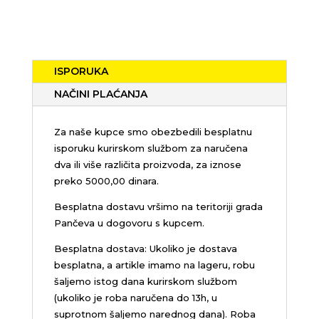
ISPORUKA
NAČINI PLAĆANJA
Za naše kupce smo obezbedili besplatnu
isporuku kurirskom službom za naručena
dva ili više različita proizvoda, za iznose
preko 5000,00 dinara.
Besplatna dostavu vršimo na teritoriji grada
Pančeva u dogovoru s kupcem.
Besplatna dostava: Ukoliko je dostava
besplatna, a artikle imamo na lageru, robu
šaljemo istog dana kurirskom službom
(ukoliko je roba naručena do 13h, u
suprotnom šaljemo narednog dana). Roba