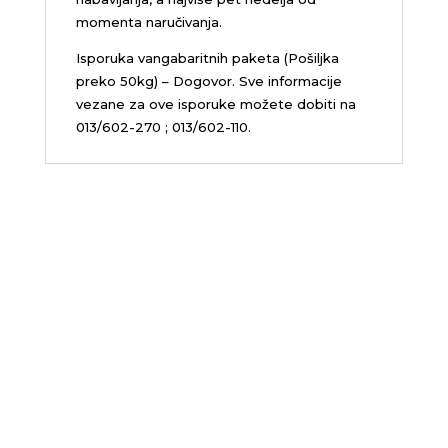
momenta naručivanja.
Isporuka vangabaritnih paketa (Pošiljka
preko 50kg) – Dogovor. Sve informacije
vezane za ove isporuke možete dobiti na
013/602-270 ; 013/602-110.
Sedište firme i servis