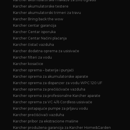
Karcher akumulatorske testere
Karcher akumulatorski trimeri za travu
Karcher Bring back the wow
Karcher centar garancija
Karcher Centar isporuka
Karcher Centar Načini plaćanja
Karcher čistač vazduha
Karcher dodatna oprema za usisivače
Karcher filteri za vodu
Karcher kosačice
Karcher oprema – baterije i punjači
Karcher oprema za akumulatorske aparate
Karcher oprema za dispanzer za vodu WPC 120 UF
Karcher oprema za prečišćivače vazduha
Karcher oprema za profesionalne Karcher aparate
Karcher oprema za VC 4/6 Cordless usisivače
Karcher potapajuće pumpe za prljavu vodu
Karcher prečišćivači vazduha
Karcher pribor za ekstracione mašine
Karcher produžena garancija za Karcher Home&Garden