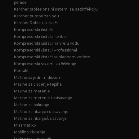
perače
Karcher profesionalni sistemi za dezinfekciju
Karcher pumpe za vodu
Karcher Robot usisivači
Kompresorski čistači
Kompresorski čistači – pribor
Kompresorski čistači na vrelu vodu
Kompresorski čistači Professional
Kompresorski čistači sa hladnom vodom
Kompresorski sistemi za čišćenje
Kontakt
Mašine sa jednim diskom
Mašine za čišćenje tepiha
Mašine za metenje
Mašine za metenje i usisavanje
Mašine za poliranje
Mašine za ribanje i usisavanje
Mašine za ribanje/usisavanje
Mlazmatik3
Mobilno čišćenje
Mokro/suvi usisivači