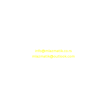
D.O.O. MLAZMATIK, Kačarevo
26212 Kačarevo, M.Tita 1B
+381 13 601 895
+381 13 602 110
Mobilni: +381 63 363 767
e-mail:
info@mlazmatik.co.rs
mlazmatik@outlook.com
Radno vreme:
Radni dani: 08:30h - 16:30h
Subota: 08h - 15h
Nedelja: neradni dan