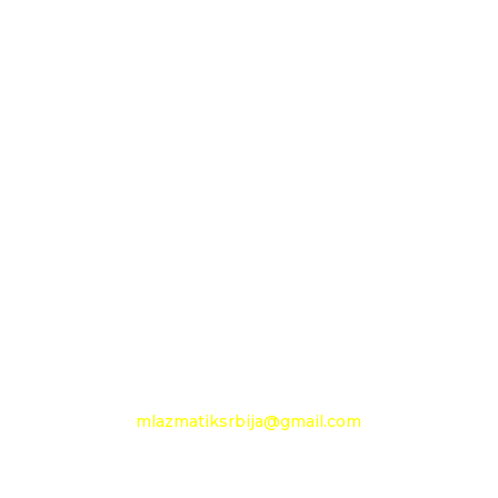
Maloprodaja 1
D.O.O. MLAZMATIK
OGRANAK BEOGRAD
11210 Beograd
Pančevački put 144 a
+381 11 27 48 797
Mobilni: +381 63 360 494
e-mail:
mlazmatiksrbija@gmail.com