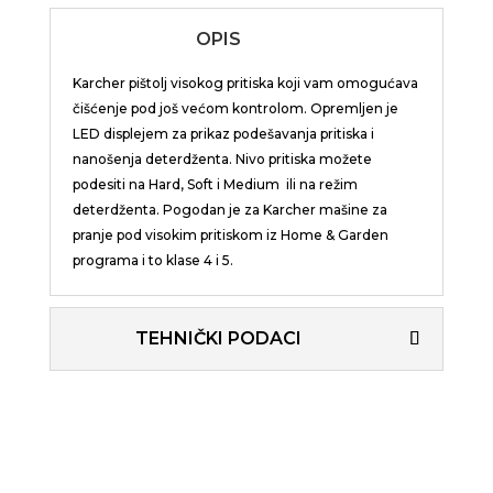
OPIS
Karcher pištolj visokog pritiska koji vam omogućava
čišćenje pod još većom kontrolom. Opremljen je
LED displejem za prikaz podešavanja pritiska i
nanošenja deterdženta. Nivo pritiska možete
podesiti na Hard, Soft i Medium ili na režim
deterdženta. Pogodan je za Karcher mašine za
pranje pod visokim pritiskom iz Home & Garden
programa i to klase 4 i 5.
TEHNIČKI PODACI