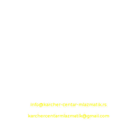
MLAZMATIK DOO KAČAREVO OGRANAK
KARCHER CENTAR - MLAZMATIK
26000 Pančevo
Novoseljanski put 157g
+381 13 333 789
+381 13 373 299
Mobilni: +381 63 363 240
e-mail:
info@karcher-centar-mlazmatik.rs
karchercentarmlazmatik@gmail.com
Radno vreme: