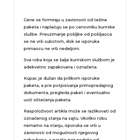
Cene se formiraju u zavisnosti od težine
paketa i naplaćuju se po cenovniku kurirske
službe. Preuzimanje pošiljke od pošiljaoca
se ne vrši subotom, dok se isporuka
primaocu ne vrši nedeljom.
Sva roba koja se šalje kurirskom službom je
adekvatno zapakovana i označena.
Kupac je dužan da prilikom isporuke
paketa, a pre potpisivanja primopredajnog
dokumenta, pregleda paket i eventualno
uoči oštećenja paketa.
Raspoloživost artikla može se razlikovati od
označenog stanja na sajtu. Ukoliko robu
nemamo na stanju, isporuka se vrši u
zavisnosti od mogućnosti njegovog
nabavljanja, a najviše pet nedelja od