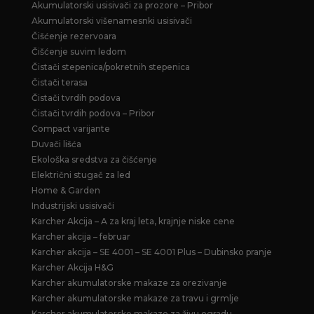
Akumulatorski usisivači za prozore – Pribor
Akumulatorski višenamesnki usisivači
Čišćenje rezervoara
Čišćenje suvim ledom
Čistači stepenica/pokretnih stepenica
Čistači terasa
Čistači tvrdih podova
Čistači tvrdih podova – Pribor
Compact varijante
Duvači lišća
Ekološka sredstva za čišćenje
Električni stugač za led
Home & Garden
Industrijski usisivači
Karcher Akcija – A za kraj leta, krajnje niske cene
Karcher akcija – februar
Karcher akcija – SE 4001 – SE 4001 Plus – Dubinsko pranje
Karcher Akcija H&G
Karcher akumulatorske makaze za orezivanje
Karcher akumulatorske makaze za travu i grmlje
Karcher akumulatorske makaze za živu ogradu