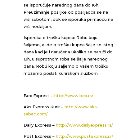
se isporučuje narednog dana do 16h.
Preuzimanje pošiljke od pošiljaoca se ne
vrši subotom, dok se isporuka primaocu ne
vrši nedeljom.
Isporuka o trošku kupca: Robu koju
šaljemo, a ide o trošku kupca šalje se istog
dana kad je i naručena ukoliko se naruči do
13h, u suprotnom roba se šalje narednog
dana. Robu koju šaljemo o Vašem trošku
možemo poslati kurirskom službom:
Bex Express –
http://www.bex.rs/
Aks Express Kurir –
http://www.aks-
sabac.com/
Daily Express –
http://www.dailyexpress.rs/
Post Express –
http://www.postexpress.rs/