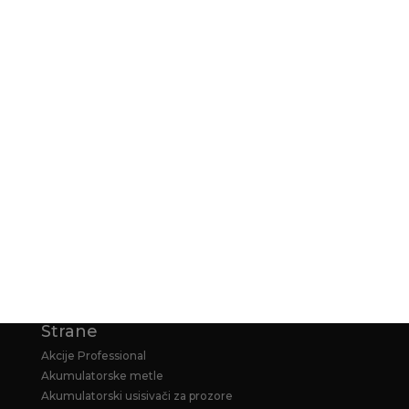
ISPORUKA
NAČIN PLAĆANJA
KARCHER GARANCIJA
KARCHER PRODUŽENA GARANCIJA ZA
HOME&GARDEN PERAČE
Strane
Akcije Professional
Akumulatorske metle
Akumulatorski usisivači za prozore