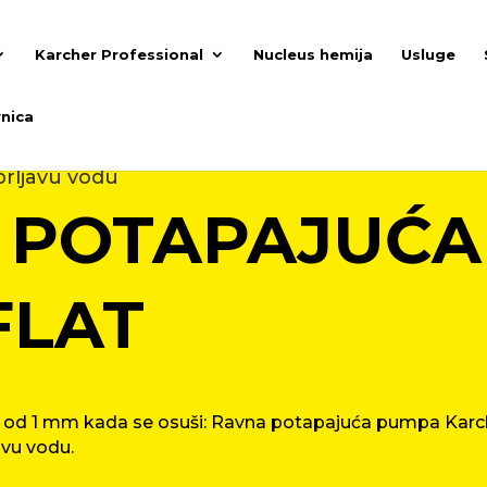
Karcher Professional
Nucleus hemija
Usluge
nica
rljavu vodu
 POTAPAJUĆA
FLAT
ne od 1 mm kada se osuši: Ravna potapajuća pumpa Karc
avu vodu.