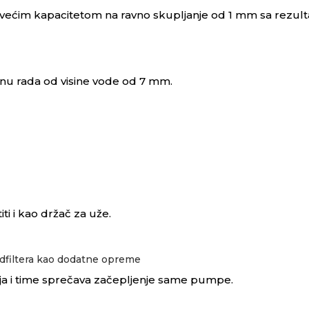
 većim kapacitetom na ravno skupljanje od 1 mm sa rezul
nu rada od visine vode od 7 mm.
ti i kao držač za uže.
edfiltera kao dodatne opreme
ja i time sprečava začepljenje same pumpe.