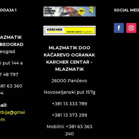
ODAJA 1
SOCIAL MED
LAZMATIK
 BEOGRAD
MLAZMATIK DOO
Beograd
KAČAREVO OGRANAK
KARCHER CENTAR -
 put 144 a
MLAZMATIK
27 48 797
26000 Pančevo
381 63 360
Novoseljanski put 157g
94
+381 13 333 789
ail:
rbija@gmai
+381 13 373 299
com
Mobilni: +381 63 363
240