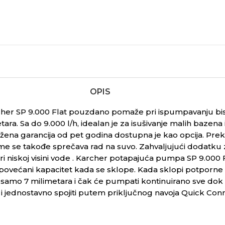
OPIS
r SP 9.000 Flat pouzdano pomaže pri ispumpavanju bistre
tara. Sa do 9.000 l/h, idealan je za isušivanje malih bazena 
a garancija od pet godina dostupna je kao opcija. Prekid
me se takođe sprečava rad na suvo. Zahvaljujući dodatku z
i niskoj visini vode . Karcher potapajuća pumpa SP 9.000 
ećani kapacitet kada se sklope. Kada sklopi potporne 
samo 7 milimetara i čak će pumpati kontinuirano sve dok v
zo i jednostavno spojiti putem priključnog navoja
Quick Con