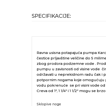
SPECIFIKACIJE:
Ravna usisna potapajuća pumpa Karche
čestice prljavštine veličine do 5 milime
zbog prodora podzemne vode . Prodžen
pumpu u zavisnosti od visine vode či
održavati u neprekidnom radu čak i pr
potpornim nogama koje omogućuju pov
vodu pokrenuće se pri visini vode od 
Creva od 1″, 1 1/4″ i 1 1/2″ mogu se br
Sklopive noge