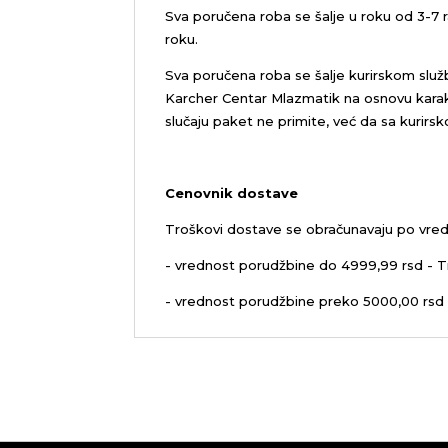
Sva poručena roba se šalje u roku od 3-7
roku.
Sva poručena roba se šalje kurirskom služ
Karcher Centar Mlazmatik na osnovu karakt
slučaju paket ne primite, već da sa kurirs
Cenovnik dostave
Troškovi dostave se obračunavaju po vred
- vrednost porudžbine do 4999,99 rsd - T
- vrednost porudžbine preko 5000,00 rsd 