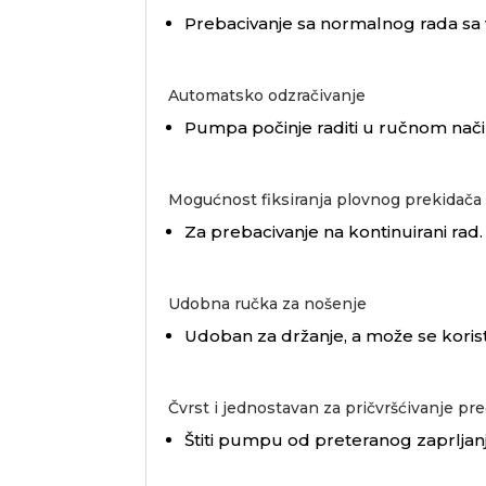
Prebacivanje sa normalnog rada sa
Automatsko odzračivanje
Pumpa počinje raditi u ručnom nači
Mogućnost fiksiranja plovnog prekidača
Za prebacivanje na kontinuirani rad.
Udobna ručka za nošenje
Udoban za držanje, a može se koristi
Čvrst i jednostavan za pričvršćivanje pr
Štiti pumpu od preteranog zaprljan