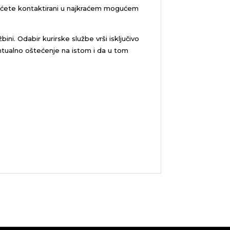
bićete kontaktirani u najkraćem mogućem
žbini.
Odabir kurirske službe vrši isključivo
tualno oštećenje na istom i da u tom