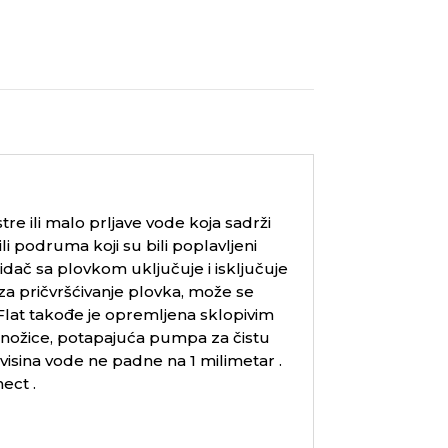
 ili malo prljave vode koja sadrži
ili podruma koji su bili poplavljeni
ač sa plovkom uključuje i isključuje
a pričvršćivanje plovka, može se
Flat takođe je opremljena sklopivim
nožice, potapajuća pumpa za čistu
isina vode ne padne na 1 milimetar .
nect
.