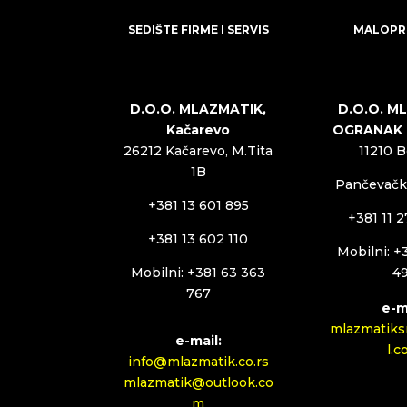
SEDIŠTE FIRME I SERVIS
MALOPR
D.O.O. MLAZMATIK,
D.O.O. M
Kačarevo
OGRANAK
26212 Kačarevo, M.Tita
11210 
1B
Pančevački
+381 13 601 895
+381 11 
+381 13 602 110
Mobilni: +
Mobilni: +381 63 363
4
767
e-m
mlazmatiks
e-mail:
l.
info@mlazmatik.co.rs
mlazmatik@outlook.co
m