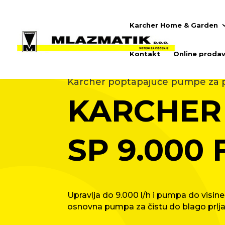
Karcher Home & Garden
Kontakt
Online prodav
Karcher poptapajuće pumpe za p
KARCHER
SP 9.000 
Upravlja do 9.000 l/h i pumpa do visi
osnovna pumpa za čistu do blago prlj