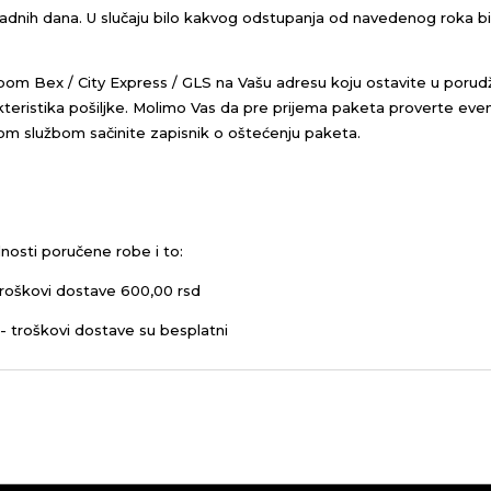
 radnih dana. U slučaju bilo kakvog odstupanja od navedenog roka 
bom Bex / City Express / GLS na Vašu adresu koju ostavite u porud
eristika pošiljke.
Molimo Vas da pre prijema paketa proverte even
kom službom sačinite zapisnik o oštećenju paketa.
nosti poručene robe i to:
roškovi dostave 600,00 rsd
- troškovi dostave su besplatni