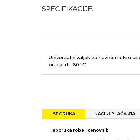
SPECIFIKACIJE:
Univerzalni valjak za nežno mokro čišc
pranje do 60 °C.
ISPORUKA
NAČINI PLAĆANJA
Isporuka robe i cenovnik