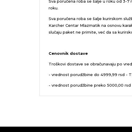
Sva poručena roba se šalje u roku od 3-7
roku.
Sva poručena roba se šalje kurirskom služ
Karcher Centar Mlazmatik na osnovu karakt
slučaju paket ne primite, već da sa kurirs
Cenovnik dostave
Troškovi dostave se obračunavaju po vred
- vrednost porudžbine do 4999,99 rsd - T
- vrednost porudžbine preko 5000,00 rsd 