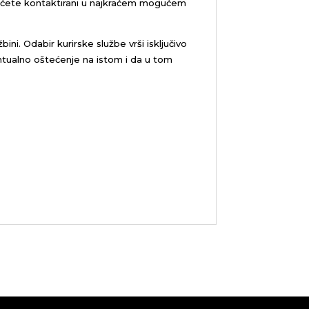
bićete kontaktirani u najkraćem mogućem
žbini.
Odabir kurirske službe vrši isključivo
tualno oštećenje na istom i da u tom