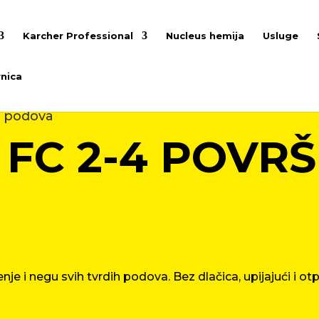
Karcher Professional
Nucleus hemija
Usluge
nica
h podova
FC 2-4 POVRŠ
nje i negu svih tvrdih podova. Bez dlačica, upijajući i 