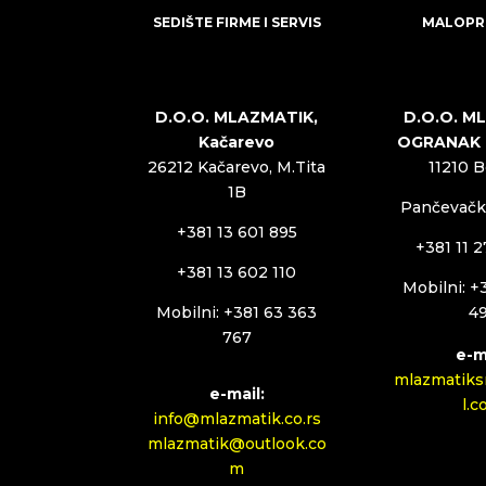
SEDIŠTE FIRME I SERVIS
MALOPR
D.O.O. MLAZMATIK,
D.O.O. M
Kačarevo
OGRANAK
26212 Kačarevo, M.Tita
11210 
1B
Pančevački
+381 13 601 895
+381 11 
+381 13 602 110
Mobilni: +
Mobilni: +381 63 363
4
767
e-m
mlazmatiks
e-mail:
l.
info@mlazmatik.co.rs
mlazmatik@outlook.co
m