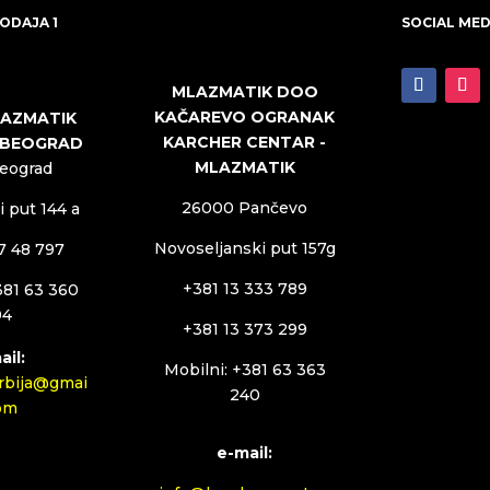
ODAJA 1
SOCIAL MED
MLAZMATIK DOO
KAČAREVO OGRANAK
LAZMATIK
KARCHER CENTAR -
 BEOGRAD
MLAZMATIK
Beograd
26000 Pančevo
 put 144 a
Novoseljanski put 157g
27 48 797
+381 13 333 789
381 63 360
94
+381 13 373 299
ail:
Mobilni: +381 63 363
rbija@gmai
240
com
e-mail: