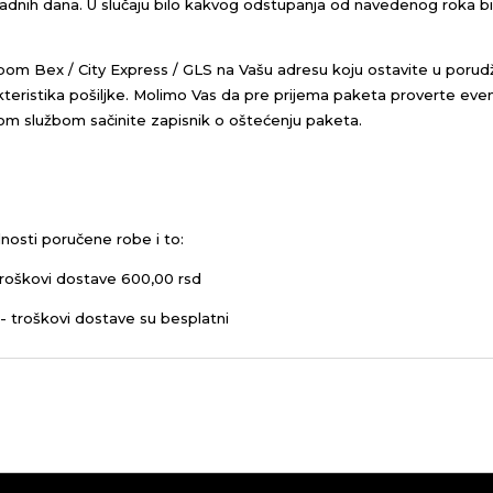
 radnih dana. U slučaju bilo kakvog odstupanja od navedenog roka 
bom Bex / City Express / GLS na Vašu adresu koju ostavite u porud
eristika pošiljke.
Molimo Vas da pre prijema paketa proverte even
kom službom sačinite zapisnik o oštećenju paketa.
nosti poručene robe i to:
roškovi dostave 600,00 rsd
- troškovi dostave su besplatni