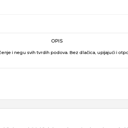
OPIS
́enje i negu svih tvrdih podova. Bez dlačica, upijajući i 