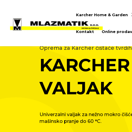
Karcher Home & Garden
Kontakt
Online prodav
Oprema za Karcher čistače tvrdi
KARCHER 
VALJAK
Univerzalni valjak za nežno mokro čišće
mašinsko pranje do 60 °C.