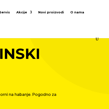
Servis
Akcije
Novi proizvodi
O nama
INSKI
otporni na habanje. Pogodno za