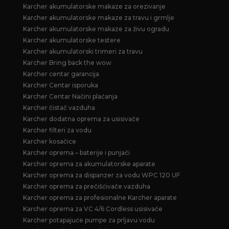
Karcher akumulatorske makaze za orezivanje
Karcher akumulatorske makaze za travu i grmlje
Karcher akumulatorske makaze za živu ogradu
Karcher akumulatorske testere
Karcher akumulatorski trimeri za travu
Karcher Bring back the wow
Karcher centar garancija
Karcher Centar isporuka
Karcher Centar Načini plaćanja
Karcher čistač vazduha
Karcher dodatna oprema za usisivače
Karcher filteri za vodu
Karcher kosačice
Karcher oprema – baterije i punjači
Karcher oprema za akumulatorske aparate
Karcher oprema za dispanzer za vodu WPC 120 UF
Karcher oprema za prečišćivače vazduha
Karcher oprema za profesionalne Karcher aparate
Karcher oprema za VC 4/6 Cordless usisivače
Karcher potapajuće pumpe za prljavu vodu