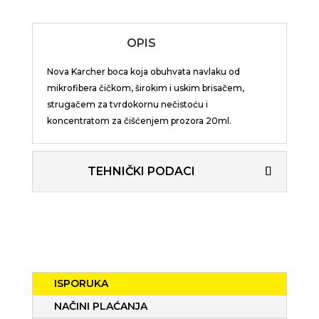
OPIS
Nova Karcher boca koja obuhvata navlaku od
mikrofibera čičkom, širokim i uskim brisačem,
strugačem za tvrdokornu nečistoću i
koncentratom za čišćenjem prozora 20ml.
TEHNIČKI PODACI
ISPORUKA
NAČINI PLAĆANJA