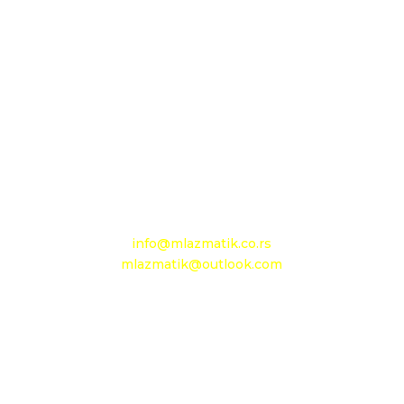
D.O.O. MLAZMATIK, Kačarevo
26212 Kačarevo, M.Tita 1B
+381 13 601 895
+381 13 602 110
Mobilni: +381 63 363 767
e-mail:
info@mlazmatik.co.rs
mlazmatik@outlook.com
Radno vreme:
Radni dani: 08:30h - 16:30h
Subota: 08h - 15h
Nedelja: neradni dan