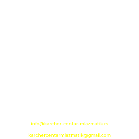
MLAZMATIK DOO KAČAREVO OGRANAK
KARCHER CENTAR - MLAZMATIK
26000 Pančevo
Novoseljanski put 157g
+381 13 333 789
+381 13 373 299
Mobilni: +381 63 363 240
e-mail:
info@karcher-centar-mlazmatik.rs
karchercentarmlazmatik@gmail.com