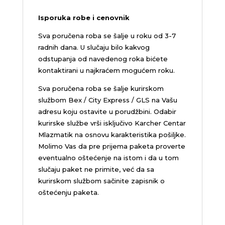
Isporuka robe i cenovnik
Sva poručena roba se šalje u roku od 3-7
radnih dana. U slučaju bilo kakvog
odstupanja od navedenog roka bićete
kontaktirani u najkraćem mogućem roku.
Sva poručena roba se šalje kurirskom
službom Bex / City Express / GLS na Vašu
adresu koju ostavite u porudžbini.
Odabir
kurirske službe vrši isključivo Karcher Centar
Mlazmatik na osnovu karakteristika pošiljke.
Molimo Vas da pre prijema paketa proverte
eventualno oštećenje na istom i da u tom
slučaju paket ne primite, već da sa
kurirskom službom sačinite zapisnik o
oštećenju paketa.