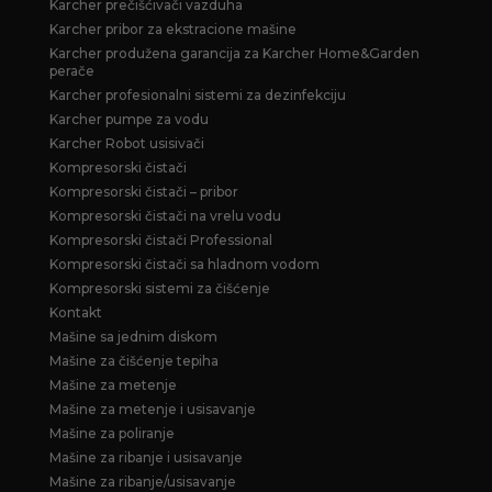
Karcher prečišćivači vazduha
Karcher pribor za ekstracione mašine
Karcher produžena garancija za Karcher Home&Garden
perače
Karcher profesionalni sistemi za dezinfekciju
Karcher pumpe za vodu
Karcher Robot usisivači
Kompresorski čistači
Kompresorski čistači – pribor
Kompresorski čistači na vrelu vodu
Kompresorski čistači Professional
Kompresorski čistači sa hladnom vodom
Kompresorski sistemi za čišćenje
Kontakt
Mašine sa jednim diskom
Mašine za čišćenje tepiha
Mašine za metenje
Mašine za metenje i usisavanje
Mašine za poliranje
Mašine za ribanje i usisavanje
Mašine za ribanje/usisavanje