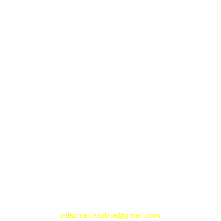
Maloprodaja 1
D.O.O. MLAZMATIK
OGRANAK BEOGRAD
11210 Beograd
Pančevački put 144 a
+381 11 27 48 797
Mobilni: +381 63 360 494
e-mail:
mlazmatiksrbija@gmail.com