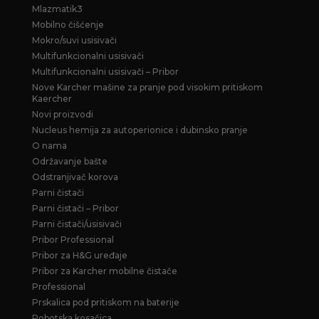
Mlazmatik3
Mobilno čišćenje
Mokro/suvi usisivači
Multifunkcionalni usisivači
Multifunkcionalni usisivači – Pribor
Nove Karcher mašine za pranje pod visokim pritiskom
Kaercher
Novi proizvodi
Nucleus hemija za autoperionice i dubinsko pranje
O nama
Održavanje bašte
Odstranjivač korova
Parni čistači
Parni čistači – Pribor
Parni čistači/usisivači
Pribor Professional
Pribor za H&G uređaje
Pribor za Karcher mobilne čistače
Professional
Prskalica pod pritiskom na baterije
Robotska kosačica