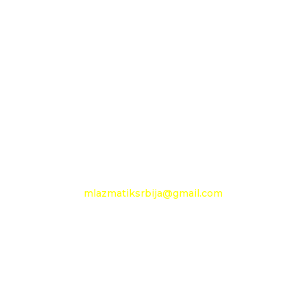
OGRANAK BEOGRAD
11210 Beograd
Pančevački put 144 a
+381 11 27 48 797
Mobilni: +381 63 360 494
e-mail:
mlazmatiksrbija@gmail.com
Radno vreme
Ponedeljak - Petak :