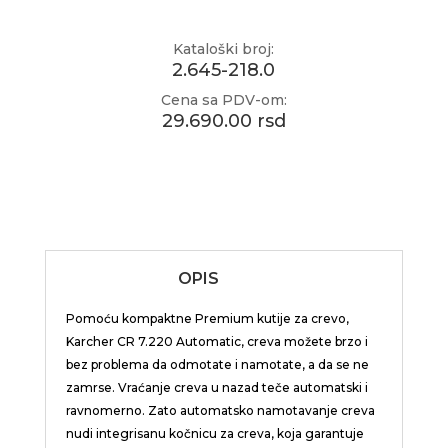
Kataloški broj:
2.645-218.0
Cena sa PDV-om:
29.690.00 rsd
OPIS
Pomoću kompaktne Premium kutije za crevo,
Karcher CR 7.220 Automatic, creva možete brzo i
bez problema da odmotate i namotate, a da se ne
zamrse. Vraćanje creva u nazad teče automatski i
ravnomerno. Zato automatsko namotavanje creva
nudi integrisanu kočnicu za creva, koja garantuje