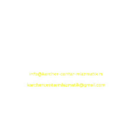
26000 Pančevo
Novoseljanski put 157g
+381 13 333 789
+381 13 373 299
Mobilni: +381 63 363 240
e-mail:
info@karcher-centar-mlazmatik.rs
karchercentarmlazmatik@gmail.com
Radno vreme:
Radni dani: 08:00h - 20:00h
Subota: 09:00h - 14h