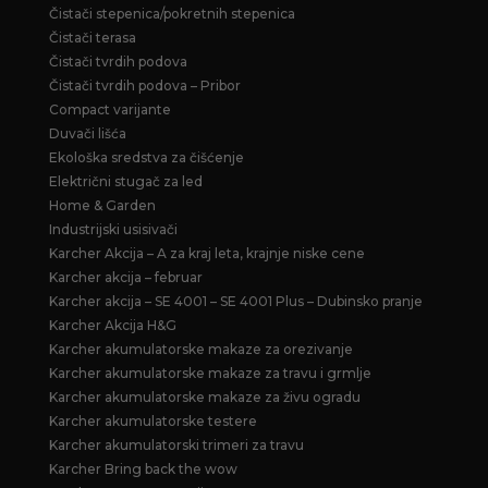
Čistači stepenica/pokretnih stepenica
Čistači terasa
Čistači tvrdih podova
Čistači tvrdih podova – Pribor
Compact varijante
Duvači lišća
Ekološka sredstva za čišćenje
Električni stugač za led
Home & Garden
Industrijski usisivači
Karcher Akcija – A za kraj leta, krajnje niske cene
Karcher akcija – februar
Karcher akcija – SE 4001 – SE 4001 Plus – Dubinsko pranje
Karcher Akcija H&G
Karcher akumulatorske makaze za orezivanje
Karcher akumulatorske makaze za travu i grmlje
Karcher akumulatorske makaze za živu ogradu
Karcher akumulatorske testere
Karcher akumulatorski trimeri za travu
Karcher Bring back the wow