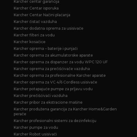
Karcher centar garancija
Karcher Centar isporuka
Karcher Centar Načini plaćanja
Karcher čistač vazduha
Karcher dodatna oprema za usisivače
Karcher filteri za vodu
Karcher kosačice
Karcher oprema – baterije i punjači
Karcher oprema za akumulatorske aparate
Karcher oprema za dispanzer za vodu WPC 120 UF
Karcher oprema za prečišćivače vazduha
Karcher oprema za profesionalne Karcher aparate
Karcher oprema za VC 4/6 Cordless usisivače
Karcher potapajuće pumpe za prljavu vodu
Karcher prečišćivači vazduha
Karcher pribor za ekstracione mašine
Karcher produžena garancija za Karcher Home&Garden
perače
Karcher profesionalni sistemi za dezinfekciju
Karcher pumpe za vodu
Karcher Robot usisivači