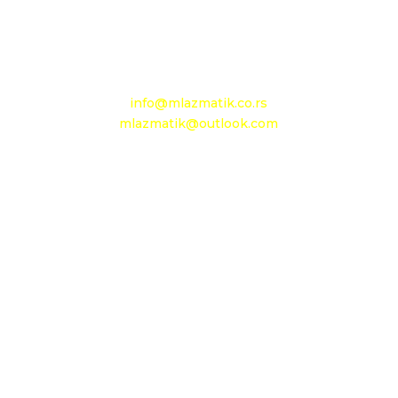
+381 13 602 110
Mobilni: +381 63 363 767
e-mail:
info@mlazmatik.co.rs
mlazmatik@outlook.com
Radno vreme:
Radni dani: 08:30h - 16:30h
Subota: 08h - 15h
Nedelja: neradni dan
Maloprodaja 1
D.O.O. MLAZMATIK