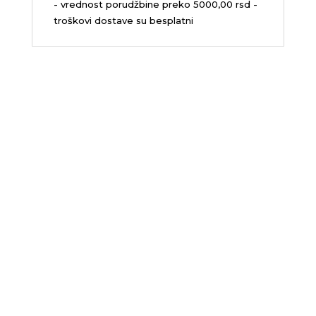
- vrednost porudžbine preko 5000,00 rsd -
troškovi dostave su besplatni
Sedište firme i servis
D.O.O. MLAZMATIK, Kačarevo
26212 Kačarevo, M.Tita 1B
+381 13 601 895