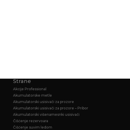
NAČIN PLAĆANJA
KARCHER GARANCIJA
KARCHER PRODUŽENA GARANCIJA ZA
HOME&GARDEN PERAČE
Strane
Akcije Professional
Akumulatorske metle
Akumulatorski usisivači za prozore
Akumulatorski usisivači za prozore – Pribor
Akumulatorski višenamesnki usisivači
Čišćenje rezervoara
Čišćenje suvim ledom