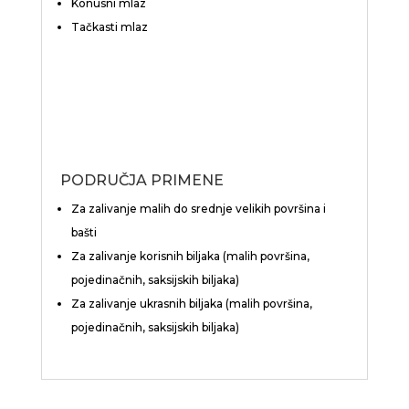
Konusni mlaz
Tačkasti mlaz
PODRUČJA PRIMENE
Za zalivanje malih do srednje velikih površina i
bašti
Za zalivanje korisnih biljaka (malih površina,
pojedinačnih, saksijskih biljaka)
Za zalivanje ukrasnih biljaka (malih površina,
pojedinačnih, saksijskih biljaka)