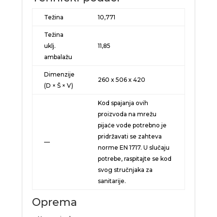
Težina
10,771
Težina
uklj.
11,85
ambalažu
Dimenzije
260 x 506 x 420
(D × Š × V)
Kod spajanja ovih
proizvoda na mrežu
pijaće vode potrebno je
pridržavati se zahteva
—
norme EN 1717. U slučaju
potrebe, raspitajte se kod
svog stručnjaka za
sanitarije.
Oprema