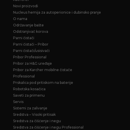
Novi proizvodi
Nucleus hemija za autoperionice i dubinsko pranje
O nama
Održavanje bašte
Odstranjivač korova
Parni čistači
Parni čistači – Pribor
Parni čistači/usisivači
Pribor Professional
Pribor za H&G uređaje
Pribor za Karcher mobilne čistače
Professional
Prskalica pod pritiskom na baterije
Robotska kosačica
Saveti za primenu
Servis
Sistemi za zalivanje
Sredstva – Visoki pritisak
Sredstva za čišćenje i negu
Sredstva za čišćenje i negu Professional