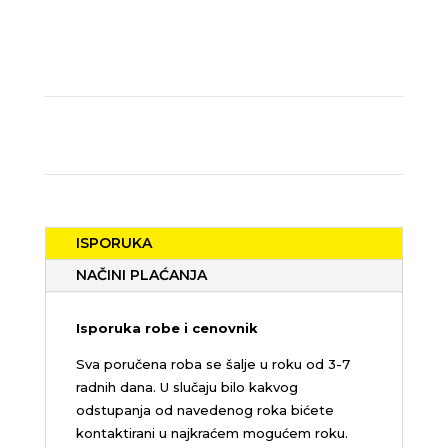
ISPORUKA
NAČINI PLAĆANJA
Isporuka robe i cenovnik
Sva poručena roba se šalje u roku od 3-7
radnih dana. U slučaju bilo kakvog
odstupanja od navedenog roka bićete
kontaktirani u najkraćem mogućem roku.