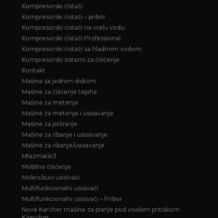
Kompresorski čistači
Kompresorski čistači – pribor
Kompresorski čistači na vrelu vodu
Kompresorski čistači Professional
Kompresorski čistači sa hladnom vodom
Kompresorski sistemi za čišćenje
Kontakt
Mašine sa jednim diskom
Mašine za čišćenje tepiha
Mašine za metenje
Mašine za metenje i usisavanje
Mašine za poliranje
Mašine za ribanje i usisavanje
Mašine za ribanje/usisavanje
Mlazmatik3
Mobilno čišćenje
Mokro/suvi usisivači
Multifunkcionalni usisivači
Multifunkcionalni usisivači – Pribor
Nove Karcher mašine za pranje pod visokim pritiskom
Kaercher