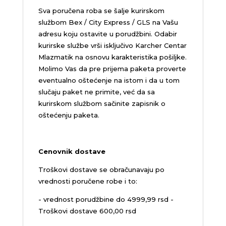
Sva poručena roba se šalje kurirskom
službom Bex / City Express / GLS na Vašu
adresu koju ostavite u porudžbini.
Odabir
kurirske službe vrši isključivo Karcher Centar
Mlazmatik na osnovu karakteristika pošiljke.
Molimo Vas da pre prijema paketa proverte
eventualno oštećenje na istom i da u tom
slučaju paket ne primite, već da sa
kurirskom službom sačinite zapisnik o
oštećenju paketa.
Cenovnik dostave
Troškovi dostave se obračunavaju po
vrednosti poručene robe i to:
- vrednost porudžbine do 4999,99 rsd -
Troškovi dostave 600,00 rsd