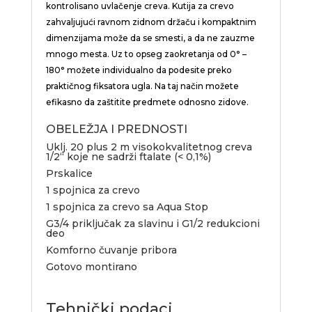
kontrolisano uvlačenje creva. Kutija za crevo
zahvaljujući ravnom zidnom držaču i kompaktnim
dimenzijama može da se smesti, a da ne zauzme
mnogo mesta. Uz to opseg zaokretanja od 0° –
180° možete individualno da podesite preko
praktičnog fiksatora ugla. Na taj način možete
efikasno da zaštitite predmete odnosno zidove.
OBELEŽJA I PREDNOSTI
Uklj. 20 plus 2 m visokokvalitetnog creva
1/2“ koje ne sadrži ftalate (< 0,1%)
Prskalice
1 spojnica za crevo
1 spojnica za crevo sa Aqua Stop
G3/4 priključak za slavinu i G1/2 redukcioni
deo
Komforno čuvanje pribora
Gotovo montirano
Tehnički podaci