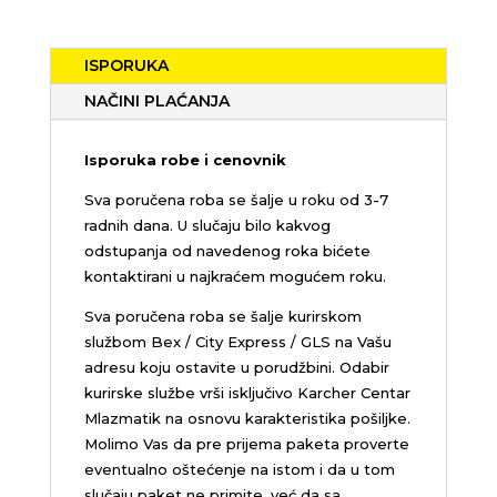
ISPORUKA
NAČINI PLAĆANJA
Isporuka robe i cenovnik
Sva poručena roba se šalje u roku od 3-7
radnih dana. U slučaju bilo kakvog
odstupanja od navedenog roka bićete
kontaktirani u najkraćem mogućem roku.
Sva poručena roba se šalje kurirskom
službom Bex / City Express / GLS na Vašu
adresu koju ostavite u porudžbini.
Odabir
kurirske službe vrši isključivo Karcher Centar
Mlazmatik na osnovu karakteristika pošiljke.
Molimo Vas da pre prijema paketa proverte
eventualno oštećenje na istom i da u tom
slučaju paket ne primite, već da sa