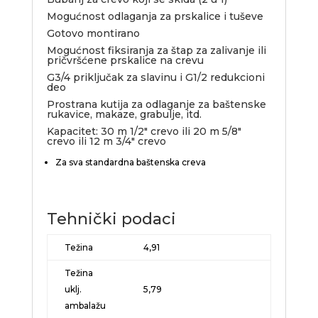
Mogućnost odlaganja za prskalice i tuševe
Gotovo montirano
Mogućnost fiksiranja za štap za zalivanje ili
pričvršćene prskalice na crevu
G3/4 priključak za slavinu i G1/2 redukcioni
deo
Prostrana kutija za odlaganje za baštenske
rukavice, makaze, grabulje, itd.
Kapacitet: 30 m 1/2″ crevo ili 20 m 5/8″
crevo ili 12 m 3/4″ crevo
Za sva standardna baštenska creva
Tehnički podaci
Težina
4,91
Težina
uklj.
5,79
ambalažu