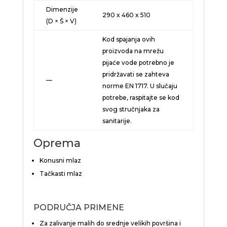
Dimenzije
290 x 460 x 510
(D × Š × V)
Kod spajanja ovih
proizvoda na mrežu
pijaće vode potrebno je
pridržavati se zahteva
—
norme EN 1717. U slučaju
potrebe, raspitajte se kod
svog stručnjaka za
sanitarije.
Oprema
Konusni mlaz
Tačkasti mlaz
PODRUČJA PRIMENE
Za zalivanje malih do srednje velikih površina i