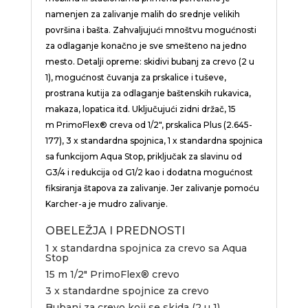
namenjen za zalivanje malih do srednje velikih
površina i bašta. Zahvaljujući mnoštvu mogućnosti
za odlaganje konačno je sve smešteno na jedno
mesto. Detalji opreme: skidivi bubanj za crevo (2 u
1), mogućnost čuvanja za prskalice i tuševe,
prostrana kutija za odlaganje baštenskih rukavica,
makaza, lopatica itd. Uključujući zidni držač, 15
m
PrimoFlex
® creva od 1/2″, prskalica Plus (2.645-
177), 3 x standardna spojnica, 1 x standardna spojnica
sa funkcijom Aqua Stop, priključak za slavinu od
G3/4 i redukcija od G1/2 kao i dodatna mogućnost
fiksiranja štapova za zalivanje. Jer zalivanje pomoću
Karcher-a je mudro zalivanje.
OBELEŽJA I PREDNOSTI
1 x standardna spojnica za crevo sa Aqua
Stop
15 m 1/2″
PrimoFlex
® crevo
3 x standardne spojnice za crevo
Bubanj za crevo koji se skida (2 u 1)