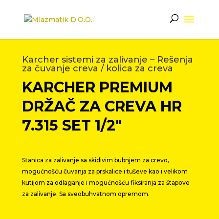
Karcher sistemi za zalivanje – Rešenja
za čuvanje creva / kolica za creva
KARCHER PREMIUM
DRŽAČ ZA CREVA HR
7.315 SET 1/2″
Stanica za zalivanje sa skidivim bubnjem za crevo,
mogućnošću čuvanja za prskalice i tuševe kao i velikom
kutijom za odlaganje i mogućnošću fiksiranja za štapove
za zalivanje. Sa sveobuhvatnom opremom.