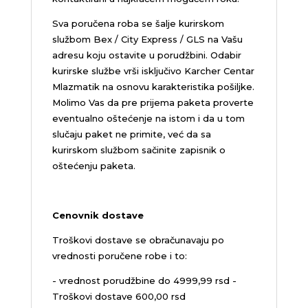
Sva poručena roba se šalje kurirskom
službom Bex / City Express / GLS na Vašu
adresu koju ostavite u porudžbini.
Odabir
kurirske službe vrši isključivo Karcher Centar
Mlazmatik na osnovu karakteristika pošiljke.
Molimo Vas da pre prijema paketa proverte
eventualno oštećenje na istom i da u tom
slučaju paket ne primite, već da sa
kurirskom službom sačinite zapisnik o
oštećenju paketa.
Cenovnik dostave
Troškovi dostave se obračunavaju po
vrednosti poručene robe i to:
- vrednost porudžbine do 4999,99 rsd -
Troškovi dostave 600,00 rsd