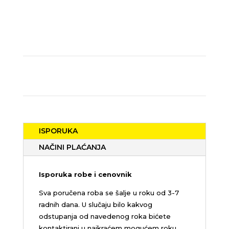
ISPORUKA
NAČINI PLAĆANJA
Isporuka robe i cenovnik
Sva poručena roba se šalje u roku od 3-7
radnih dana. U slučaju bilo kakvog
odstupanja od navedenog roka bićete
kontaktirani u najkraćem mogućem roku.