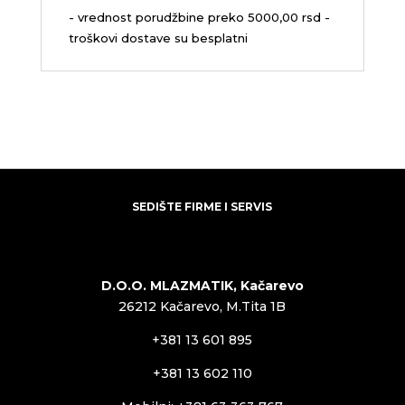
- vrednost porudžbine preko 5000,00 rsd -
troškovi dostave su besplatni
SEDIŠTE FIRME I SERVIS
D.O.O. MLAZMATIK, Kačarevo
26212 Kačarevo, M.Tita 1B
+381 13 601 895
+381 13 602 110