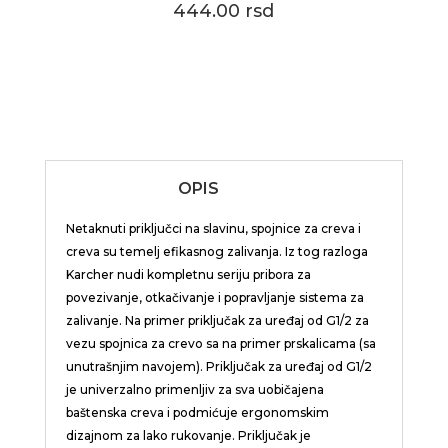
444.00 rsd
OPIS
Netaknuti priključci na slavinu, spojnice za creva i
creva su temelj efikasnog zalivanja. Iz tog razloga
Karcher nudi kompletnu seriju pribora za
povezivanje, otkačivanje i popravljanje sistema za
zalivanje. Na primer priključak za uređaj od G1/2 za
vezu spojnica za crevo sa na primer prskalicama (sa
unutrašnjim navojem). Priključak za uređaj od G1/2
je univerzalno primenljiv za sva uobičajena
baštenska creva i podmićuje ergonomskim
dizajnom za lako rukovanje. Priključak je