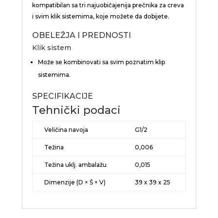
kompatibilan sa tri najuobičajenija prečnika za creva
i svim klik sistemima, koje možete da dobijete.
OBELEŽJA I PREDNOSTI
Klik sistem
Može se kombinovati sa svim poznatim klip
sistemima.
SPECIFIKACIJE
Tehnički podaci
Veličina navoja
G1/2
Težina
0,006
Težina uklj. ambalažu
0,015
Dimenzije (D × Š × V)
39 x 39 x 25