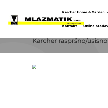
Karcher Home & Garden
Kontakt
Online prodav
Oprema za Karcher aparate za raspršnu ekst
Karcher raspršno/usisno