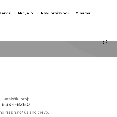
Servis
Akcije
Novi proizvodi
O nama
Kataloški broj:
6.394-826.0
o raspršno/ usisno crevo.