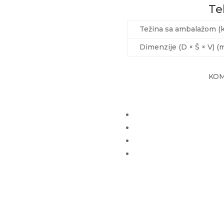
Te
Težina sa ambalažom (k
Dimenzije (D × Š × V) (m
KOM