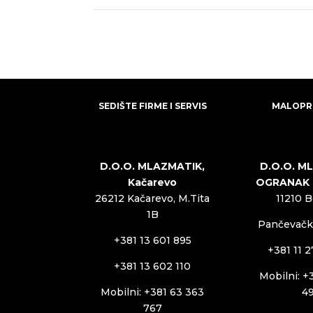
SEDIŠTE FIRME I SERVIS
MALOPR
D.O.O. MLAZMATIK,
D.O.O. M
Kačarevo
OGRANAK
26212 Kačarevo, M.Tita
11210 
1B
Pančevački
+381 13 601 895
+381 11 
+381 13 602 110
Mobilni: +
Mobilni: +381 63 363
4
767