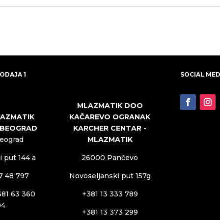
ODAJA 1
SOCIAL MED
MLAZMATIK DOO
KAČAREVO OGRANAK
LAZMATIK
KARCHER CENTAR -
 BEOGRAD
MLAZMATIK
Beograd
26000 Pančevo
 put 144 a
Novoseljanski put 157g
27 48 797
+381 13 333 789
381 63 360
94
+381 13 373 299