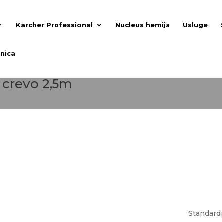
Karcher Professional
Nucleus hemija
Usluge
nica
raciju / dubinsko pranje
 crevo 2,5m
Standardn