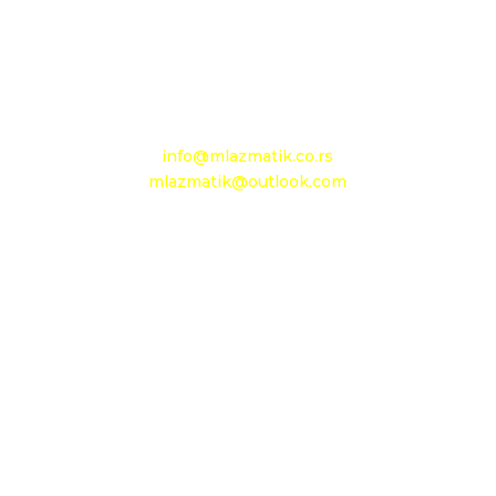
+381 13 602 110
Mobilni: +381 63 363 767
e-mail:
info@mlazmatik.co.rs
mlazmatik@outlook.com
Radno vreme:
Radni dani: 08:30h - 16:30h
Subota: 08h - 15h
Nedelja: neradni dan
Maloprodaja 1