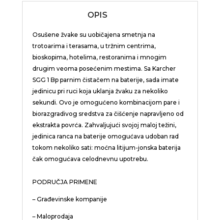
OPIS
Osušene žvake su uobičajena smetnja na
trotoarima i terasama, u tržnim centrima,
bioskopima, hotelima, restoranima i mnogim
drugim veoma posećenim mestima. Sa Karcher
SGG 1 Bp parnim čistačem na baterije, sada imate
jedinicu pri ruci koja uklanja žvaku za nekoliko
sekundi. Ovo je omogućeno kombinacijom pare i
biorazgradivog sredstva za čišćenje napravljeno od
ekstrakta povrća. Zahvaljujući svojoj maloj težini,
jedinica ranca na baterije omogućava udoban rad
tokom nekoliko sati: moćna litijum-jonska baterija
čak omogućava celodnevnu upotrebu.
PODRUČJA PRIMENE
– Građevinske kompanije
– Maloprodaja