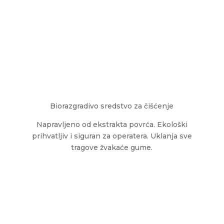
Biorazgradivo sredstvo za čišćenje
Napravljeno od ekstrakta povrća. Ekološki
prihvatljiv i siguran za operatera. Uklanja sve
tragove žvakaće gume.