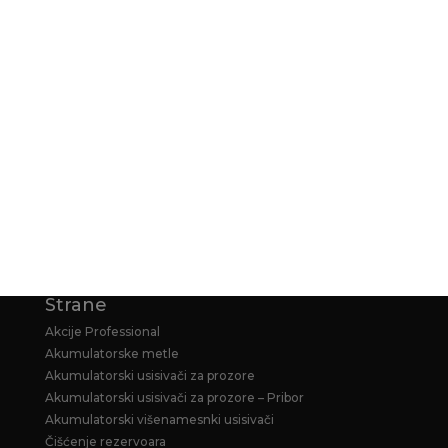
ISPORUKA
NAČIN PLAĆANJA
KARCHER GARANCIJA
KARCHER PRODUŽENA GARANCIJA ZA
HOME&GARDEN PERAČE
Strane
Akcije Professional
Akumulatorske metle
Akumulatorski usisivači za prozore
Akumulatorski usisivači za prozore – Pribor
Akumulatorski višenamesnki usisivači
Čišćenje rezervoara