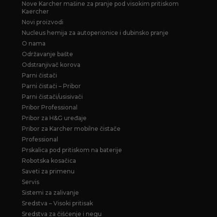
Nove Karcher mašine za pranje pod visokim pritiskom
Kaercher
Novi proizvodi
Nucleus hemija za autoperionice i dubinsko pranje
O nama
Održavanje bašte
Odstranjivač korova
Parni čistači
Parni čistači – Pribor
Parni čistači/usisivači
Pribor Professional
Pribor za H&G uređaje
Pribor za Karcher mobilne čistače
Professional
Prskalica pod pritiskom na baterije
Robotska kosačica
Saveti za primenu
Servis
Sistemi za zalivanje
Sredstva – Visoki pritisak
Sredstva za čišćenje i negu