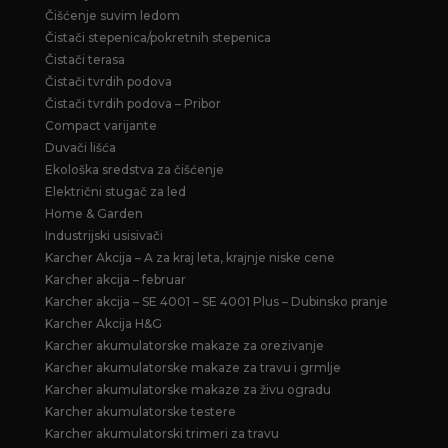
Čišćenje suvim ledom
Čistači stepenica/pokretnih stepenica
Čistači terasa
Čistači tvrdih podova
Čistači tvrdih podova – Pribor
Compact varijante
Duvači lišća
Ekološka sredstva za čišćenje
Električni stugač za led
Home & Garden
Industrijski usisivači
Karcher Akcija – A za kraj leta, krajnje niske cene
Karcher akcija – februar
Karcher akcija – SE 4001 – SE 4001 Plus – Dubinsko pranje
Karcher Akcija H&G
Karcher akumulatorske makaze za orezivanje
Karcher akumulatorske makaze za travu i grmlje
Karcher akumulatorske makaze za živu ogradu
Karcher akumulatorske testere
Karcher akumulatorski trimeri za travu