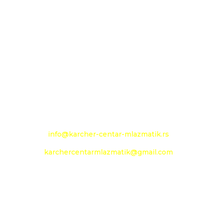
KARCHER CENTAR - MLAZMATIK
26000 Pančevo
Novoseljanski put 157g
+381 13 333 789
+381 13 373 299
Mobilni: +381 63 363 240
e-mail:
info@karcher-centar-mlazmatik.rs
karchercentarmlazmatik@gmail.com
Radno vreme:
Radni dani: 08:00h - 20:00h
Subota: 09:00h - 14h