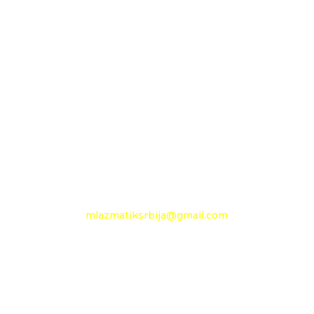
D.O.O. MLAZMATIK
OGRANAK BEOGRAD
11210 Beograd
Pančevački put 144 a
+381 11 27 48 797
Mobilni: +381 63 360 494
e-mail:
mlazmatiksrbija@gmail.com
Radno vreme
Ponedeljak - Petak :