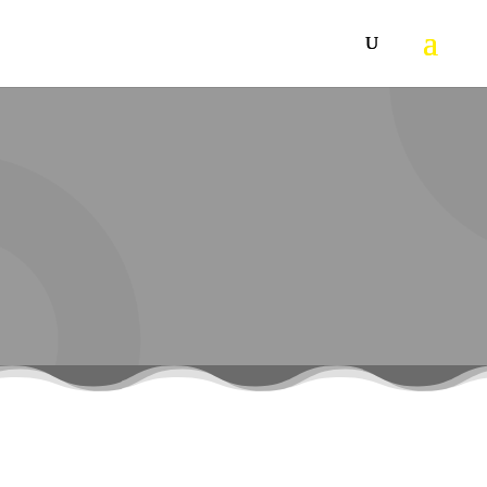
KARCHER SGG 1
Inovativni Karcher parni čistač SGG 1 (jedinica ranca na
baterije) uklanja osušene žvake sa raznih površina
kombinacijom pare i biološkog sredstva za čišćenje.