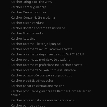
Karcher Bring back the wow
Karcher centar garancija
Karcher Centar isporuka
Karcher Centar Načini plaćanja
Karcher čistač vazduha
Karcher dodatna oprema za usisivače
Karcher filteri za vodu
Karcher kosačice
Karcher oprema – baterije i punjači
Karcher oprema za akumulatorske aparate
Karcher oprema za dispanzer za vodu WPC 120 UF
Karcher oprema za prečišćivače vazduha
Karcher oprema za profesionalne Karcher aparate
Karcher oprema za VC 4/6 Cordless usisivače
Karcher potapajuće pumpe za prljavu vodu
Karcher prečišćivači vazduha
Karcher pribor za ekstracione mašine
Karcher produžena garancija za Karcher Home&Garden
perače
Karcher profesionalni sistemi za dezinfekciju
Karcher pumpe za vodu