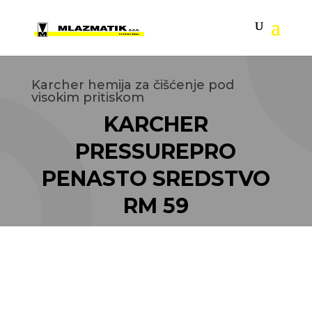
Karcher hemija za čišćenje pod
visokim pritiskom
KARCHER
PRESSUREPRO
PENASTO SREDSTVO
RM 59