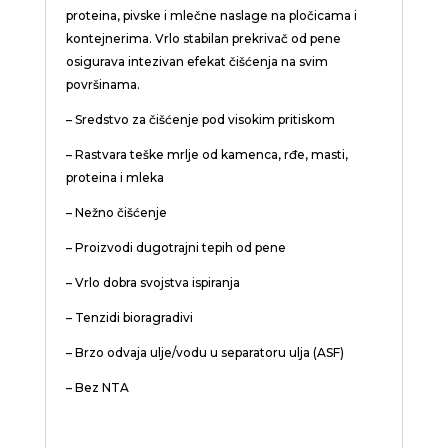
proteina, pivske i mlečne naslage na pločicama i
kontejnerima. Vrlo stabilan prekrivač od pene
osigurava intezivan efekat čišćenja na svim
površinama.
– Sredstvo za čišćenje pod visokim pritiskom
– Rastvara teške mrlje od kamenca, rđe, masti,
proteina i mleka
– Nežno čišćenje
– Proizvodi dugotrajni tepih od pene
– Vrlo dobra svojstva ispiranja
– Tenzidi bioragradivi
– Brzo odvaja ulje/vodu u separatoru ulja (ASF)
– Bez NTA