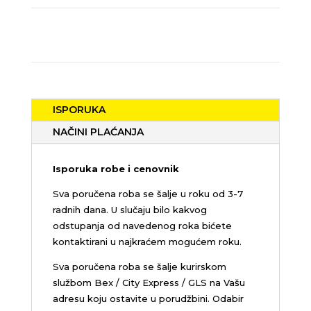
ISPORUKA
NAČINI PLAĆANJA
Isporuka robe i cenovnik
Sva poručena roba se šalje u roku od 3-7
radnih dana. U slučaju bilo kakvog
odstupanja od navedenog roka bićete
kontaktirani u najkraćem mogućem roku.
Sva poručena roba se šalje kurirskom
službom Bex / City Express / GLS na Vašu
adresu koju ostavite u porudžbini.
Odabir