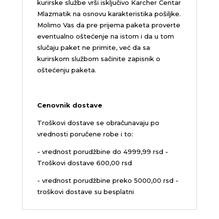
kurirske službe vrši isključivo Karcher Centar
Mlazmatik na osnovu karakteristika pošiljke.
Molimo Vas da pre prijema paketa proverte
eventualno oštećenje na istom i da u tom
slučaju paket ne primite, već da sa
kurirskom službom sačinite zapisnik o
oštećenju paketa.
Cenovnik dostave
Troškovi dostave se obračunavaju po
vrednosti poručene robe i to:
- vrednost porudžbine do 4999,99 rsd -
Troškovi dostave 600,00 rsd
- vrednost porudžbine preko 5000,00 rsd -
troškovi dostave su besplatni