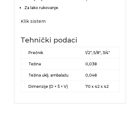
Za lako rukovanje.
Klik sistem
Tehnički podaci
Prečnik
1/2″, 5/8″, 3/4″
Težina
0,038
Težina uklj. ambalažu
0,048
Dimenzije (D × Š × V)
70 x 42 x 42