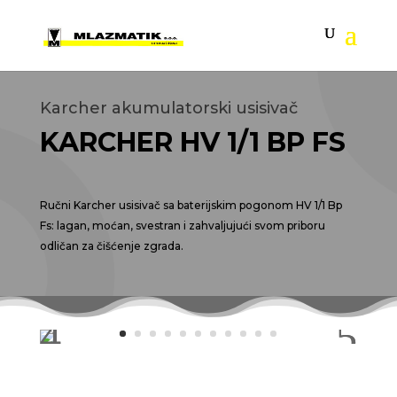
Karcher akumulatorski usisivač
KARCHER HV 1/1 BP FS
Ručni Karcher usisivač sa baterijskim pogonom HV 1/1 Bp
Fs: lagan, moćan, svestran i zahvaljujući svom priboru
odličan za čišćenje zgrada.