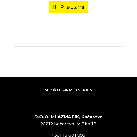
Preuzmi
SEDIŠTE FIRME I SERVIS
D.O.O. MLAZMATIK, Kačarevo
26212 Kačarevo, M.Tita 1B
+381 13 601 895