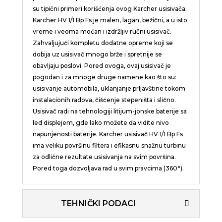
su tipični primeri korišćenja ovog Karcher usisivača.
Karcher HV 1/1 Bp Fs je malen, lagan, bežični, a u isto
vreme i veoma moćan i izdržljiv ručni usisivač.
Zahvaljujući kompletu dodatne opreme koji se
dobija uz usisivač mnogo brže i spretnije se
obavljaju poslovi. Pored ovoga, ovaj usisivač je
pogodan i za mnoge druge namene kao što su:
usisivanje automobila, uklanjanje prljavštine tokom
instalacionih radova, čišćenje stepeništa i slično.
Usisivač radi na tehnologiji litijum-jonske baterije sa
led displejem, gde lako možete da vidite nivo
napunjenosti baterije. Karcher usisivač HV 1/1 Bp Fs
ima veliku površinu filtera i efikasnu snažnu turbinu
za odlične rezultate usisivanja na svim površina.
Pored toga dozvoljava rad u svim pravcima (360°).
TEHNIČKI PODACI