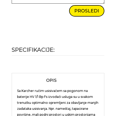
PROSLEDI
SPECIFIKACIJE:
OPIS
Sa Karcher ručim usisivačem sa pogonom na
baterije HV 1/1 Bp Fs izvođači usluga su u svakom
trenutku optimalno opremljeni za obavljanje manjih
zadataka usisivanja. Npr. nameštaj, tapacirane
površine, mali podni prostori u uskim prostorijama