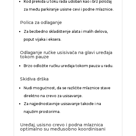
Kod prekida u toku rada udoban kao i brz položaj
za među parkiranje usisne cevi i podne mlaznice.
Polica za odlaganje
Za bezbedno skladištenje alata i malih delova,
poput vijaka i eksera.
Odlaganje ručke usisivača na glavi uređaja
tokom pauze
Brzo odložite ručku uređaja tokom pauza u radu.
Skidiva drška
Nudi mogućnost, da se različite mlaznice stave
direktno na crevo za usisavanje.
Za najjednostavnije usisavanje takođe i na
najužim prostorima.
Uređaj, usisno crevo i podna mlaznica
optimalno su međusobno koordinisani