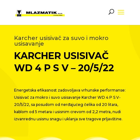
Karcher usisivač za suvo i mokro
usisavanje
KARCHER USISIVAČ
WD 4 P S V – 20/5/22
Energetska efikasnost zadovoljava vrhunske performanse:
Usisivač za mokro i suvo usisavanje Karcher WD 4 P S V-
20/5/22, sa posudom od nerđajućeg čelika od 20 litara,
kablom od 5 metara i usisnim crevom od 2,2 metra, nudi
izvanrednu usisnu snagu i uklanja sve tragove prljavštine.