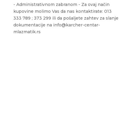
- Administrativnom zabranom - Za ovaj način
kupovine molimo Vas da nas kontaktirate: 013
333 789 ; 373 299 ili da pošaljete zahtev za slanje
dokumentacije na info@karcher-centar-
mlazmatik.rs
Sedište firme i servis
D.O.O. MLAZMATIK, Kačarevo
26212 Kačarevo, M.Tita 1B
+381 13 601 895