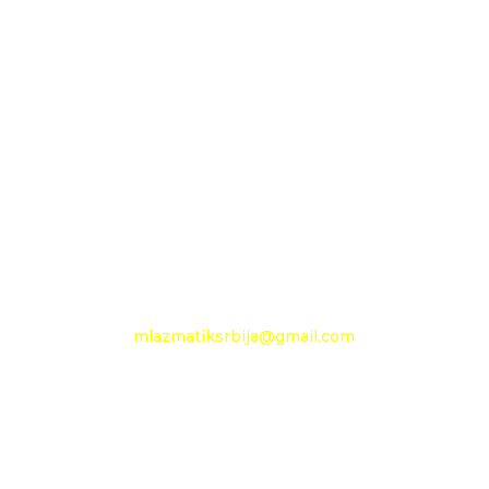
D.O.O. MLAZMATIK
OGRANAK BEOGRAD
11210 Beograd
Pančevački put 144 a
+381 11 27 48 797
Mobilni: +381 63 360 494
e-mail:
mlazmatiksrbija@gmail.com
Radno vreme
Ponedeljak - Petak :