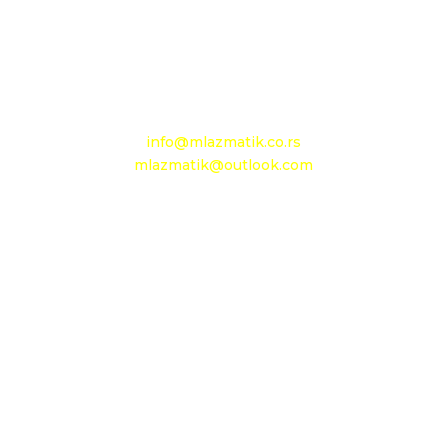
+381 13 602 110
Mobilni: +381 63 363 767
e-mail:
info@mlazmatik.co.rs
mlazmatik@outlook.com
Radno vreme:
Radni dani: 08:30h - 16:30h
Subota: 08h - 15h
Nedelja: neradni dan
Maloprodaja 1