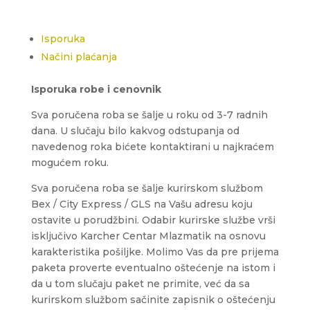
Isporuka
Načini plaćanja
Isporuka robe i cenovnik
Sva poručena roba se šalje u roku od 3-7 radnih
dana. U slučaju bilo kakvog odstupanja od
navedenog roka bićete kontaktirani u najkraćem
mogućem roku.
Sva poručena roba se šalje kurirskom službom
Bex / City Express / GLS na Vašu adresu koju
ostavite u porudžbini.
Odabir kurirske službe vrši
isključivo Karcher Centar Mlazmatik na osnovu
karakteristika pošiljke.
Molimo Vas da pre prijema
paketa proverte eventualno oštećenje na istom i
da u tom slučaju paket ne primite, već da sa
kurirskom službom sačinite zapisnik o oštećenju