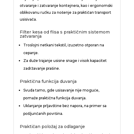
otvaranje i zatvaranje kontejnera, kao i ergonomski
oblikovanu ručku za nošenje za praktičan transport
usisivača.
Filter kesa od flisa s praktičnim sistemom
zatvaranja
Troslojni netkani tekstil, izuzetno otporan na
cepanje.
Za duže trajanje usisne snage i visok kapacitet
zadržavanje prašine.
Praktična funkcija duvanja
Svuda tamo, gde usisavanje nije moguće,
pomaže praktična funkcija duvanja.
Uklanjanje prljavštine bez napora, na primer sa
pošljunčanih površina.
Praktičan položaj za odlaganje