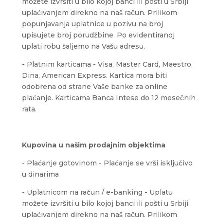
možete izvršiti u bilo kojoj banci ili pošti u Srbiji
uplaćivanjem direkno na naš račun. Prilikom
popunjavanja uplatnice u pozivu na broj
upisujete broj porudžbine. Po evidentiranoj
uplati robu šaljemo na Vašu adresu.
- Platnim karticama - Visa, Master Card, Maestro,
Dina, American Express. Kartica mora biti
odobrena od strane Vaše banke za online
plaćanje. Karticama Banca Intese do 12 mesečnih
rata.
Kupovina u našim prodajnim objektima
- Plaćanje gotovinom - Plaćanje se vrši isključivo
u dinarima
- Uplatnicom na račun / e-banking - Uplatu
možete izvršiti u bilo kojoj banci ili pošti u Srbiji
uplaćivanjem direkno na naš račun. Prilikom