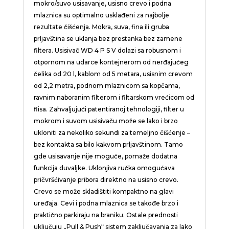
mokro/suvo usisavanje, usisno crevo i podna
mlaznica su optimalno usklađeni za najbolje
rezultate čišćenja. Mokra, suva, fina ili gruba
prljavština se uklanja bez prestanka bez zamene
filtera. Usisivač WD 4 P S V dolazi sa robusnom i
otpornom na udarce kontejnerom od nerđajućeg
čelika od 20 l, kablom od 5 metara, usisnim crevom
od 2,2 metra, podnom mlaznicom sa kopčama,
ravnim naboranim filterom i filtarskom vrećicom od
flisa. Zahvaljujući patentiranoj tehnologiji, filter u
mokrom i suvom usisivaču može se lako i brzo
ukloniti za nekoliko sekundi za temeljno čišćenje –
bez kontakta sa bilo kakvom prljavštinom. Tamo
gde usisavanje nije moguće, pomaže dodatna
funkcija duvaljke. Uklonjiva ručka omogućava
pričvršćivanje pribora direktno na usisno crevo.
Crevo se može skladištiti kompaktno na glavi
uređaja. Cevi i podna mlaznica se takođe brzo i
praktično parkiraju na braniku. Ostale prednosti
uključuju „Pull & Push“ sistem zaključavanja za lako