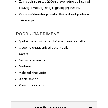
Za najbolji rezultat čišćenja, sve jedno da li se radi
o suvoj ili mokroj, finoj ili gruboj prljavštini.
Za najveći komfor pri radu i fleksibilnost prilikom
usisavanja.
PODRUČJA PRIMENE
Spoljašnje površine, popločana dvorišta i bašte
Čišćenje unutrašnjosti automobila
Garaža
Servisna radionica
Podrum
Male količine vode
Ulazni sektor
Prostorija za hobi