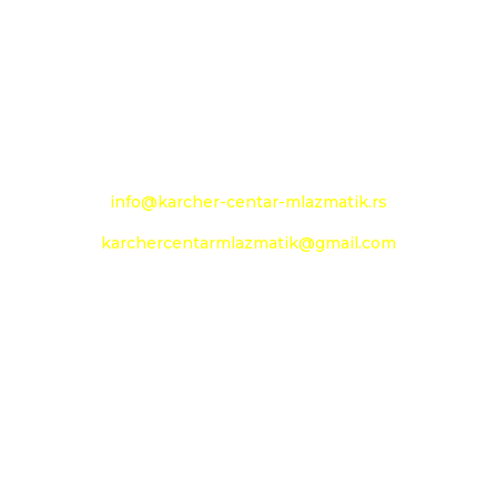
+381 13 333 789
+381 13 373 299
Mobilni: +381 63 363 240
e-mail:
info@karcher-centar-mlazmatik.rs
karchercentarmlazmatik@gmail.com
Radno vreme:
Radni dani: 08:00h - 20:00h
Subota: 09:00h - 14h
Nedelja: neradni dan
Social Media