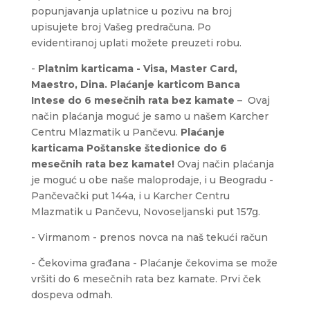
popunjavanja uplatnice u pozivu na broj
upisujete broj Vašeg predračuna. Po
evidentiranoj uplati možete preuzeti robu.
-
Platnim karticama - Visa, Master Card,
Maestro, Dina.
Plaćanje karticom Banca
Intese
do 6 mesečnih rata bez kamate
– Ovaj
način plaćanja moguć je samo u našem Karcher
Centru Mlazmatik u Pančevu.
Plaćanje
karticama Poštanske štedionice do 6
mesečnih rata bez kamate!
Ovaj način plaćanja
je moguć u obe naše maloprodaje, i u Beogradu -
Pančevački put 144a, i u Karcher Centru
Mlazmatik u Pančevu, Novoseljanski put 157g.
- Virmanom - prenos novca na naš tekući račun
- Čekovima građana - Plaćanje čekovima se može
vršiti do 6 mesečnih rata bez kamate. Prvi ček
dospeva odmah.