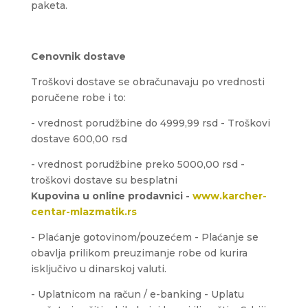
paketa.
Cenovnik dostave
Troškovi dostave se obračunavaju po vrednosti
poručene robe i to:
- vrednost porudžbine do 4999,99 rsd - Troškovi
dostave 600,00 rsd
- vrednost porudžbine preko 5000,00 rsd -
troškovi dostave su besplatni
Kupovina u online prodavnici -
www.karcher-
centar-mlazmatik.rs
- Plaćanje gotovinom/pouzećem - Plaćanje se
obavlja prilikom preuzimanje robe od kurira
isključivo u dinarskoj valuti.
- Uplatnicom na račun / e-banking - Uplatu