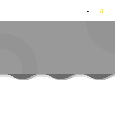
KARCHER USISNA
PAPUČA ZA
AUTOMOBIL