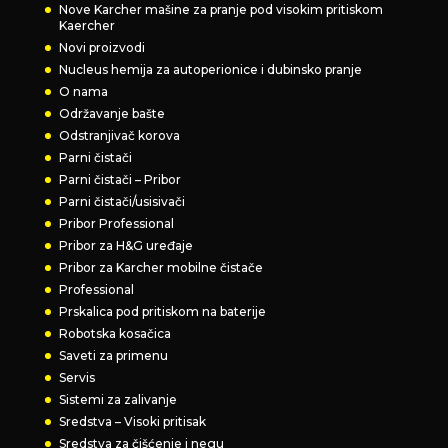
Nove Karcher mašine za pranje pod visokim pritiskom
Kaercher
Novi proizvodi
Nucleus hemija za autoperionice i dubinsko pranje
O nama
Održavanje bašte
Odstranjivač korova
Parni čistači
Parni čistači – Pribor
Parni čistači/usisivači
Pribor Professional
Pribor za H&G uređaje
Pribor za Karcher mobilne čistače
Professional
Prskalica pod pritiskom na baterije
Robotska kosačica
Saveti za primenu
Servis
Sistemi za zalivanje
Sredstva – Visoki pritisak
Sredstva za čišćenje i negu