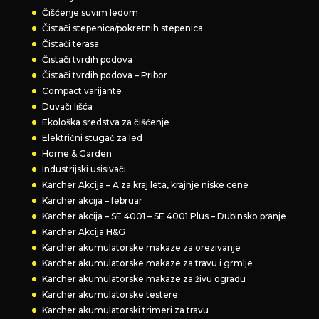
Čišćenje suvim ledom
Čistači stepenica/pokretnih stepenica
Čistači terasa
Čistači tvrdih podova
Čistači tvrdih podova – Pribor
Compact varijante
Duvači lišća
Ekološka sredstva za čišćenje
Električni stugač za led
Home & Garden
Industrijski usisivači
Karcher Akcija – A za kraj leta, krajnje niske cene
Karcher akcija – februar
Karcher akcija – SE 4001 – SE 4001 Plus – Dubinsko pranje
Karcher Akcija H&G
Karcher akumulatorske makaze za orezivanje
Karcher akumulatorske makaze za travu i grmlje
Karcher akumulatorske makaze za živu ogradu
Karcher akumulatorske testere
Karcher akumulatorski trimeri za travu