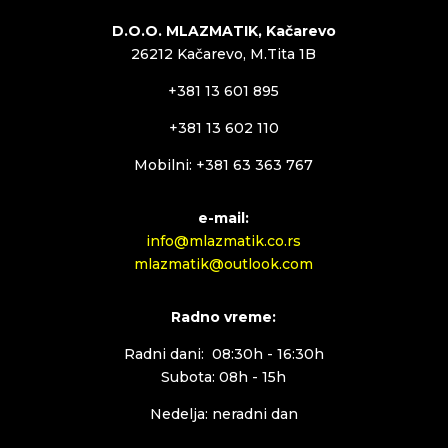
D.O.O. MLAZMATIK, Kačarevo
26212 Kačarevo, M.Tita 1B
+381 13 601 895
+381 13 602 110
Mobilni: +381 63 363 767
e-mail:
info@mlazmatik.co.rs
mlazmatik@outlook.com
Radno vreme:
Radni dani: 08:30h - 16:30h
Subota: 08h - 15h
Nedelja: neradni dan