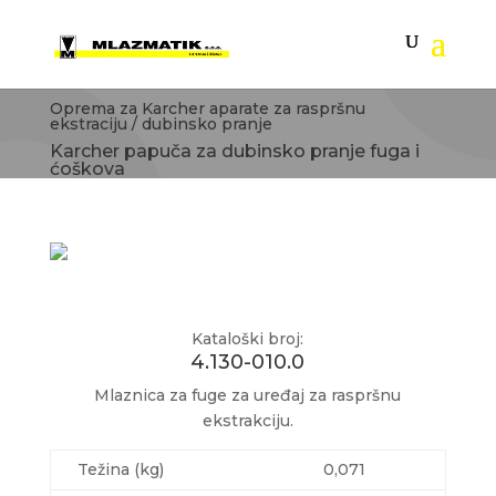
Oprema za Karcher aparate za raspršnu
ekstraciju / dubinsko pranje
Karcher papuča za dubinsko pranje fuga i
ćoškova
Kataloški broj:
4.130-010.0
Mlaznica za fuge za uređaj za raspršnu
ekstrakciju.
Težina (kg)
0,071